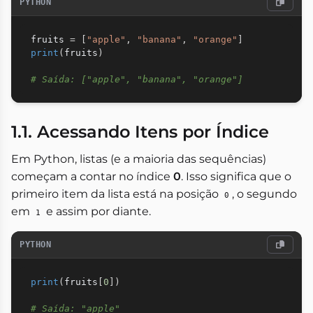
PYTHON
fruits 
=
[
"apple"
,
"banana"
,
"orange"
]
print
(
fruits
)
# Saída: ["apple", "banana", "orange"]
1.1. Acessando Itens por Índice
Em Python, listas (e a maioria das sequências)
começam a contar no índice
0
. Isso significa que o
primeiro item da lista está na posição
, o segundo
0
em
e assim por diante.
1
PYTHON
print
(
fruits
[
0
]
)
# Saída: "apple"