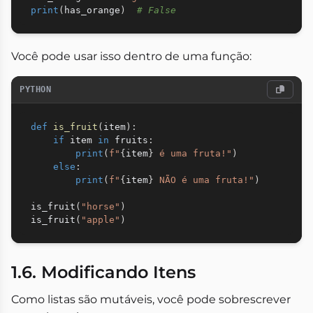
print
(
has_orange
)
# False
Você pode usar isso dentro de uma função:
PYTHON
def
is_fruit
(
item
)
:
if
 item 
in
 fruits
:
print
(
f"
{
item
}
 é uma fruta!"
)
else
:
print
(
f"
{
item
}
 NÃO é uma fruta!"
)
is_fruit
(
"horse"
)
is_fruit
(
"apple"
)
1.6. Modificando Itens
Como listas são mutáveis, você pode sobrescrever