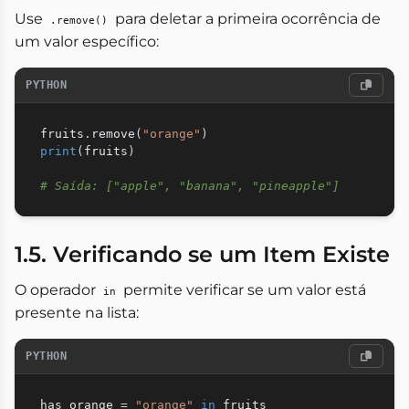
Use
para deletar a primeira ocorrência de
.remove()
um valor específico:
PYTHON
fruits
.
remove
(
"orange"
)
print
(
fruits
)
# Saída: ["apple", "banana", "pineapple"]
1.5. Verificando se um Item Existe
O operador
permite verificar se um valor está
in
presente na lista:
PYTHON
has_orange 
=
"orange"
in