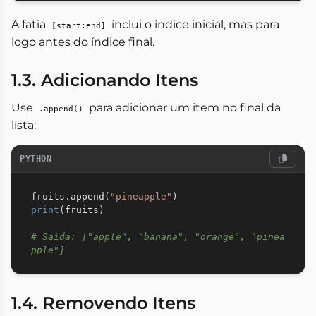
A fatia
inclui o índice inicial, mas para
[start:end]
logo antes do índice final.
1.3. Adicionando Itens
Use
para adicionar um item no final da
.append()
lista:
PYTHON
fruits
.
append
(
"pineapple"
)
print
(
fruits
)
# Saída: ["apple", "banana", "orange", "pinea
pple"]
1.4. Removendo Itens