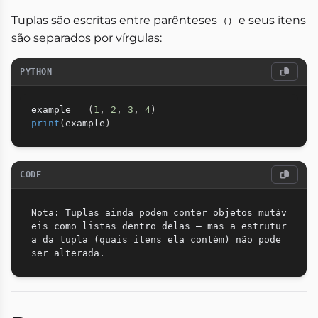
Tuplas são escritas entre parênteses
e seus itens
()
são separados por vírgulas:
PYTHON
example 
=
(
1
,
2
,
3
,
4
)
print
(
example
)
CODE
Nota: Tuplas ainda podem conter objetos mutáv
eis como listas dentro delas — mas a estrutur
a da tupla (quais itens ela contém) não pode 