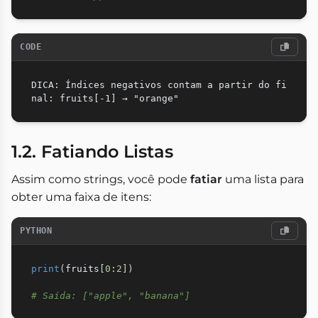
CODE
DICA: Índices negativos contam a partir do fi
1.2. Fatiando Listas
Assim como strings, você pode
fatiar
uma lista para
obter uma faixa de itens:
PYTHON
print
(
fruits
[
0
:
2
]
)
# Saída: ["apple", "banana"]