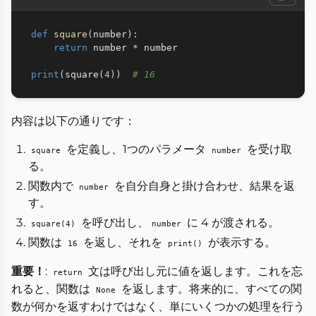
def
square
(
number
)
:
return
 number 
*
 number

print
(
square
(
4
)
)
# 16
内容は以下の通りです：
を定義し、1つのパラメータ
を受け取
square
number
る。
関数内で
を自分自身と掛け合わせ、結果を返
number
す。
を呼び出し、
に 4 が渡される。
square(4)
number
関数は
を返し、それを
が表示する。
16
print()
重要！
:
文は呼び出し元に値を返します。これを忘
return
れると、関数は
を返します。将来的に、すべての関
None
数が何かを返すわけではなく、単にいくつかの処理を行う