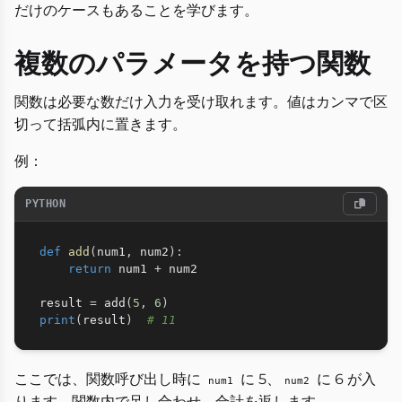
だけのケースもあることを学びます。
複数のパラメータを持つ関数
関数は必要な数だけ入力を受け取れます。値はカンマで区
切って括弧内に置きます。
例：
PYTHON
def
add
(
num1
,
 num2
)
:
return
 num1 
+
 num2

result 
=
 add
(
5
,
6
)
print
(
result
)
# 11
ここでは、関数呼び出し時に
に 5、
に 6 が入
num1
num2
ります。関数内で足し合わせ、合計を返します。