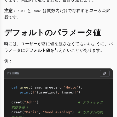
注意
：
と
は関数内だけで存在する
ローカル変
num1
num2
数
です。
デフォルトのパラメータ値
時には、ユーザーが常に値を渡さなくてもいいように、パ
ラメータに
デフォルト値
を与えたいことがあります。
例：
PYTHON
def
greet
(
name
,
 greeting
=
"Hello"
)
:
print
(
f"
{
greeting
}
, 
{
name
}
!"
)
greet
(
"John"
)
# デフォルトの
挨拶を使う
greet
(
"Maria"
,
"Good evening"
)
# カスタムの挨