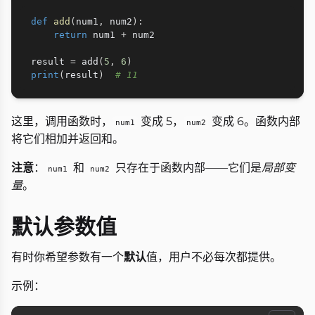
def
add
(
num1
,
 num2
)
:
return
 num1 
+
 num2

result 
=
 add
(
5
,
6
)
print
(
result
)
# 11
这里，调用函数时，
变成 5，
变成 6。函数内部
num1
num2
将它们相加并返回和。
注意
：
和
只存在于函数内部——它们是
局部变
num1
num2
量
。
默认参数值
有时你希望参数有一个
默认
值，用户不必每次都提供。
示例：