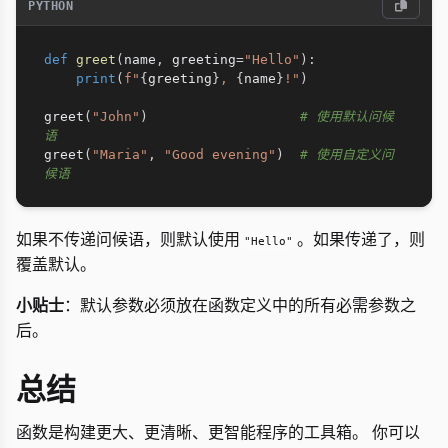
PYTHON
def
greet
(
name
,
 greeting
=
"Hello"
)
:
print
(
f"
{
greeting
}
, 
{
name
}
!"
)
greet
(
"John"
)
# 使用默认问候
语
greet
(
"Maria"
,
"Good evening"
)
# 使用自定义问
候语
如果不传递问候语，则默认使用
。如果传递了，则
"Hello"
覆盖默认。
小贴士
：默认参数必须放在函数定义中的所有必需参数之
后。
总结
函数是构建更大、更清晰、更智能程序的工具箱。 你可以