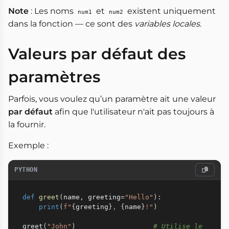
Note
: Les noms
et
existent uniquement
num1
num2
dans la fonction — ce sont des
variables locales
.
Valeurs par défaut des
paramètres
Parfois, vous voulez qu’un paramètre ait une valeur
par défaut
afin que l'utilisateur n'ait pas toujours à
la fournir.
Exemple :
PYTHON
def
greet
(
name
,
 greeting
=
"Hello"
)
:
print
(
f"
{
greeting
}
, 
{
name
}
!"
)
greet
(
"John"
)
# Utilise le 