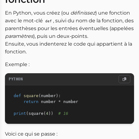
En Python, vous créez (ou
définissez
) une fonction
avec le mot-clé
, suivi du nom de la fonction, des
def
parenthèses pour les entrées éventuelles (appelées
paramètres
), puis un deux-points.
Ensuite, vous indenterez le code qui appartient à la
fonction.
Exemple :
PYTHON
def
square
(
number
)
:
return
 number 
*
 number

print
(
square
(
4
)
)
# 16
Voici ce qui se passe :