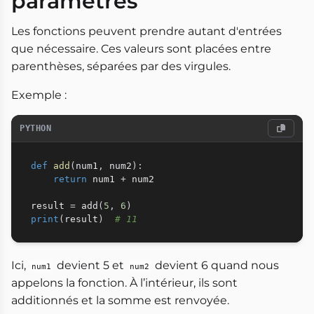
paramètres
Les fonctions peuvent prendre autant d'entrées
que nécessaire. Ces valeurs sont placées entre
parenthèses, séparées par des virgules.
Exemple :
PYTHON
def
add
(
num1
,
 num2
)
:
return
 num1 
+
 num2

result 
=
 add
(
5
,
6
)
print
(
result
)
# 11
Ici,
devient 5 et
devient 6 quand nous
num1
num2
appelons la fonction. À l’intérieur, ils sont
additionnés et la somme est renvoyée.