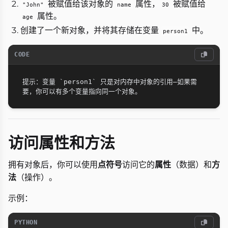
被赋值给该对象的
属性，
被赋值给
"John"
name
30
属性。
age
创建了一个新对象，并将其存储在变量
中。
person1
CODE
提示：变量 `person1` 只是对内存中对象的引用—如果需
访问属性和方法
拥有对象后，你可以使用
点符号
访问它的
属性
（数据）和
方
法
（操作）。
示例：
PYTHON