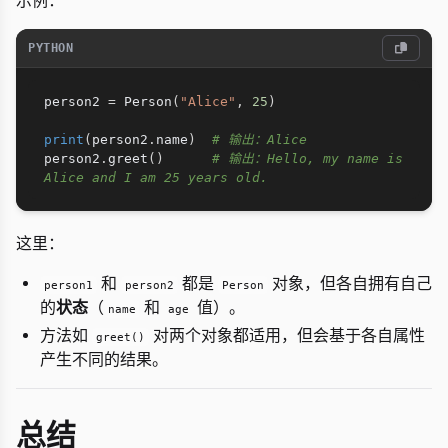
示例：
PYTHON
person2 
=
 Person
(
"Alice"
,
25
)
print
(
person2
.
name
)
# 输出：Alice
person2
.
greet
(
)
# 输出：Hello, my name is 
Alice and I am 25 years old.
这里：
和
都是
对象，但各自拥有自己
person1
person2
Person
的
状态
（
和
值）。
name
age
方法如
对两个对象都适用，但会基于各自属性
greet()
产生不同的结果。
总结