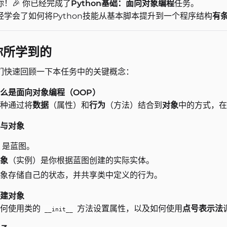
你！🎉 你已经完成了
Python基础：面向对象编程
任务。
经学会了如何将Python技能从基本脚本提升到一个程序结构
有
 你所学到的
们快速回顾一下本任务中的关键概念：
么是面向对象编程（OOP）
种通过将
数据
（属性）和
行为
（方法）结合到
对象
中的方式，在
与对象
是蓝图。
象
（实例）是你根据蓝图创建的实际实体。
象存储自己的状态，并共享类中定义的行为。
建对象
如何使用类的
方法设置属性，以及如何使用
点号表示法
__init__