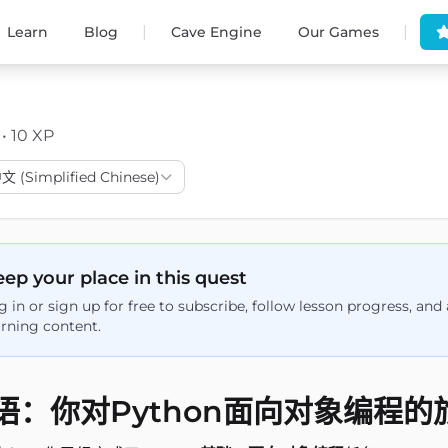
|
|
Learn
Blog
Cave Engine
Our Games
 • 10 XP
(Simplified Chinese)
ep your place in this quest
g in or sign up for free to subscribe, follow lesson progress, an
arning content.
语：你对Python面向对象编程的