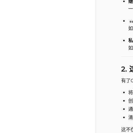
继
一
s
如
私
2.
有了
将
创
通
清
这不