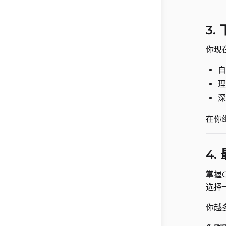
3.
你现
自
理
深
在你
4.
掌握
选择
你越