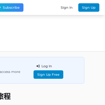
Subscribe
Sign In
Sign Up
Log In
d access more
Sign Up Free
旅程