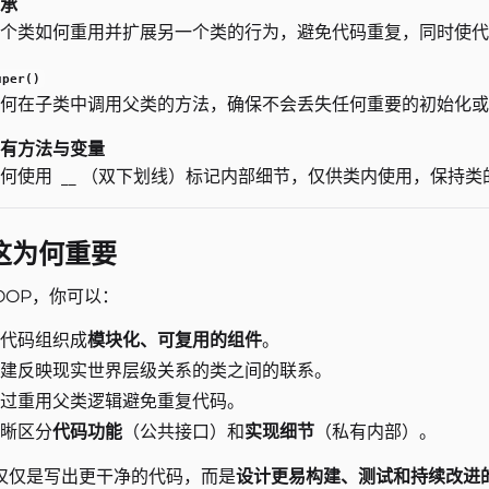
承
个类如何重用并扩展另一个类的行为，避免代码重复，同时使代
uper()
何在子类中调用父类的方法，确保不会丢失任何重要的初始化或
有方法与变量
如何使用
（双下划线）标记内部细节，仅供类内使用，保持类
__
 这为何重要
OOP，你可以：
代码组织成
模块化、可复用的组件
。
建反映现实世界层级关系的类之间的联系。
过重用父类逻辑避免重复代码。
晰区分
代码功能
（公共接口）和
实现细节
（私有内部）。
仅仅是写出更干净的代码，而是
设计更易构建、测试和持续改进