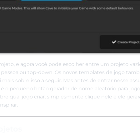
eto, e agora você pode escolher entre um projeto vazi
ra pessoa ou top-down. Os novos templates de jogo ta
 mais sobre isso a seguir. Mas antes de entrar nesse ass
 é o pequeno botão gerador de nome aleatório para jogo
bre qual jogo criar, simplesmente clique nele e ele gera
nspirar.
ojetos