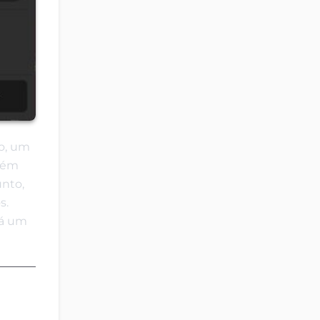
o, um
mbém
unto,
s.
rá um