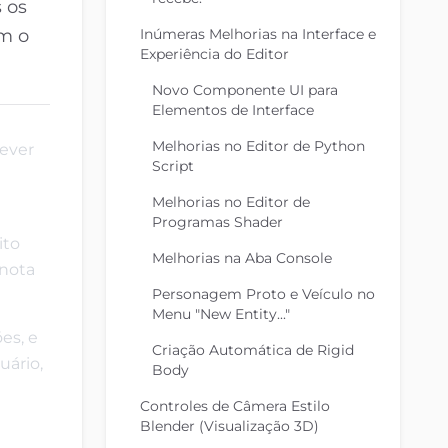
 os
am o
Inúmeras Melhorias na Interface e
Experiência do Editor
Novo Componente UI para
Elementos de Interface
Melhorias no Editor de Python
rever
Script
Melhorias no Editor de
Programas Shader
ito
Melhorias na Aba Console
 nota
Personagem Proto e Veículo no
Menu "New Entity..."
es, e
Criação Automática de Rigid
uário,
Body
Controles de Câmera Estilo
Blender (Visualização 3D)