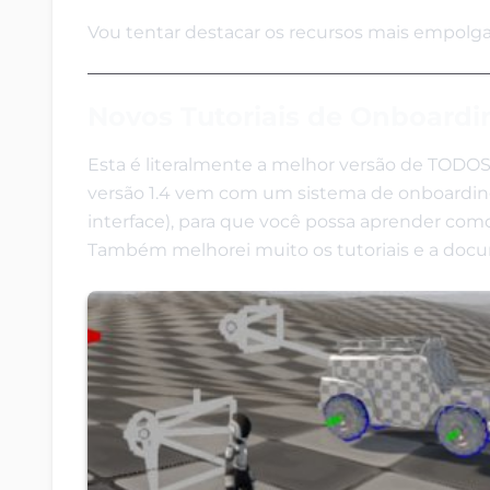
Vou tentar destacar os recursos mais empolga
Novos Tutoriais de Onboardin
Esta é literalmente a melhor versão de TODO
versão 1.4 vem com um sistema de onboarding
interface), para que você possa aprender como
Também melhorei muito os tutoriais e a docume