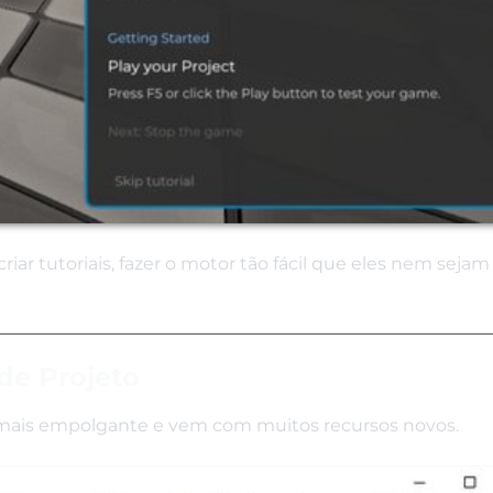
riar tutoriais, fazer o motor tão fácil que eles nem sejam
de Projeto
 mais empolgante e vem com muitos recursos novos.