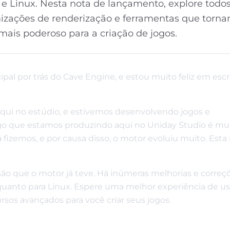
e Linux. Nesta nota de lançamento, explore todos
imizações de renderização e ferramentas que torn
 mais poderoso para a criação de jogos.
ipal por trás do Cave Engine, e estou muito feliz em esc
qui no estúdio, e estivemos desenvolvendo jogos e
go que estamos produzindo aqui no Uniday Studio é mu
fizemos, e por causa disso, o motor evoluiu muito. Esta
são que o motor já teve. Há inúmeras melhorias e correçõ
uanto para Linux. Espere uma melhor experiência de us
os avançados para você criar seus jogos.