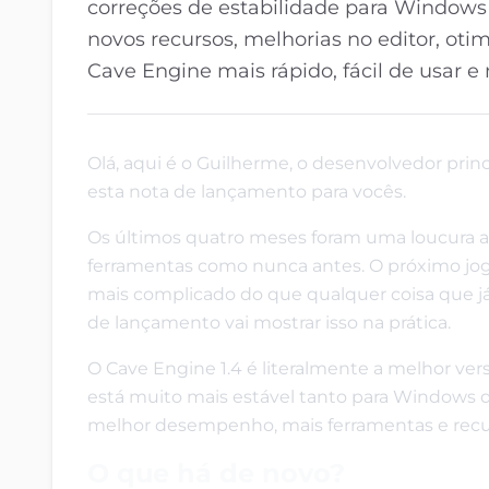
correções de estabilidade para Windows 
novos recursos, melhorias no editor, ot
Cave Engine mais rápido, fácil de usar e
Olá, aqui é o Guilherme, o desenvolvedor princ
esta nota de lançamento para vocês.
Os últimos quatro meses foram uma loucura a
ferramentas como nunca antes. O próximo jo
mais complicado do que qualquer coisa que já 
de lançamento vai mostrar isso na prática.
O Cave Engine 1.4 é literalmente a melhor ver
está muito mais estável tanto para Windows q
melhor desempenho, mais ferramentas e recurs
O que há de novo?