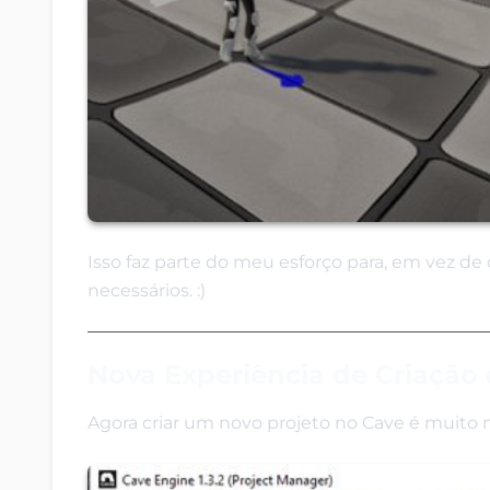
Isso faz parte do meu esforço para, em vez de c
necessários. :)
Nova Experiência de Criação 
Agora criar um novo projeto no Cave é muito