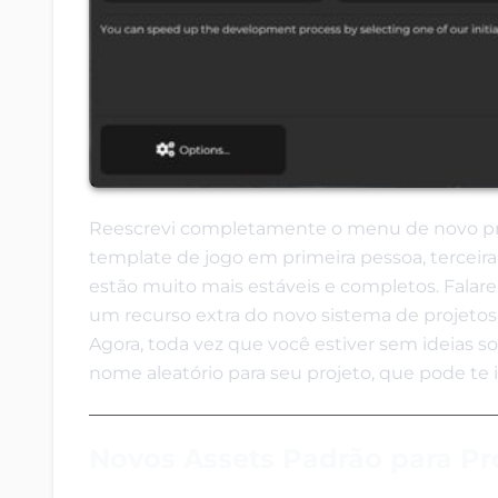
Reescrevi completamente o menu de novo proj
template de jogo em primeira pessoa, tercei
estão muito mais estáveis e completos. Falarei
um recurso extra do novo sistema de projetos
Agora, toda vez que você estiver sem ideias so
nome aleatório para seu projeto, que pode te i
Novos Assets Padrão para Pr