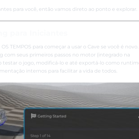
ntes para você, então vamos direto ao ponto e explorar.
g para Iniciantes
S OS TEMPOS para começar a usar o Cave se você é novo.
 com seus primeiros passos no motor (integrado na
 testar o jogo, modificá-lo e até exportá-lo como runtim
ntação internos para facilitar a vida de todos.