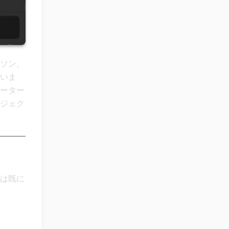
ソン、
いま
ーター
ジェク
は既に