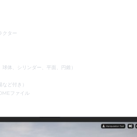
ラクター
、球体、シリンダー、平面、円錐）
陽など付き）
DMEファイル