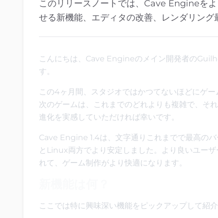
このリリースノートでは、Cave Engin
せる新機能、エディタの改善、レンダリング
こんにちは、Cave Engineのメイン開発者のG
す。
この4ヶ月間、スタジオではかつてないほどにゲームや
次のゲームは、これまでのどれよりも複雑で、それ
進化を実感していただければ幸いです。
Cave Engine 1.4は、文字通りこれまでで最
とLinux両方でより安定しました。より良いユ
れて、ゲーム制作がより快適になります。
新機能は何？
ここでは特に興味深い機能をピックアップして紹介