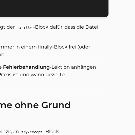
rgt der
-Block dafür, dass die Datei
finally
mer in einem finally-Block frei (oder
en.
ie
Fehlerbehandlung
-Lektion anhängen
Praxis ist und wann gezielte
hme ohne Grund
 einzigen
-Block
try/except