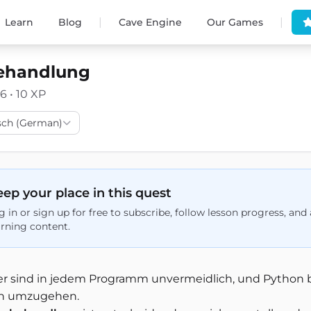
|
|
Learn
Blog
Cave Engine
Our Games
ehandlung
6 • 10 XP
sch (German)
ep your place in this quest
g in or sign up for free to subscribe, follow lesson progress, an
arning content.
er sind in jedem Programm unvermeidlich, und Python b
n umzugehen.