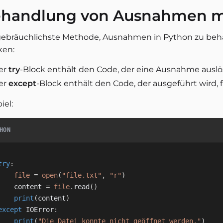
handlung von Ausnahmen 
gebräuchlichste Methode, Ausnahmen in Python zu beh
ken:
er
try
-Block enthält den Code, der eine Ausnahme ausl
er
except
-Block enthält den Code, der ausgeführt wird, f
iel:
HON
try
:
file
=
open
(
"file.txt"
,
"r"
)
    content 
=
file
.
read
(
)
print
(
content
)
except
 IOError
:
print
(
"Die Datei konnte nicht geöffnet werden."
)