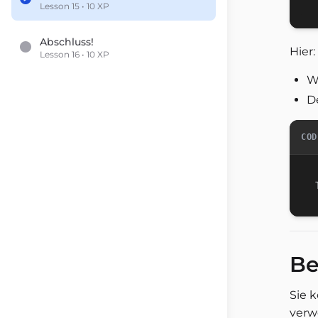
Lesson 15 • 10 XP
Abschluss!
Hier:
Lesson 16 • 10 XP
W
D
COD
Be
Sie 
verw