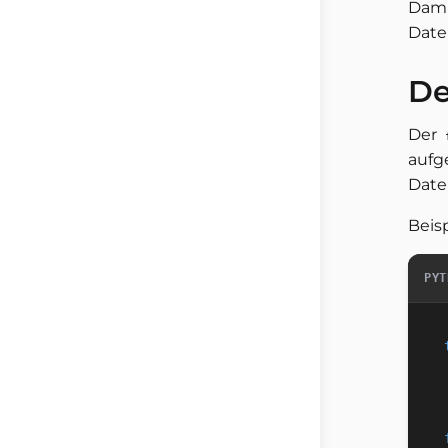
Dami
Date
D
Der
aufg
Date
Beisp
PYT