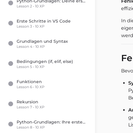
Python-Grundlagen: Deine ersten Schritte in die Programmierung
Fehl
Lesson 2 • 10 XP
effi
In d
Erste Schritte in VS Code
Lesson 3 • 10 XP
eige
werd
Grundlagen und Syntax
Lesson 4 • 10 XP
Fe
Bedingungen (if, elif, else)
Lesson 5 • 10 XP
Bevo
Funktionen
S
Lesson 6 • 10 XP
P
B
Rekursion
Lesson 7 • 10 XP
A
g
Python-Grundlagen: Ihre ersten Schritte in die Programmierung
Li
Lesson 8 • 10 XP