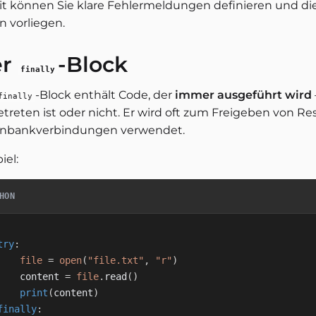
t können Sie klare Fehlermeldungen definieren und di
n vorliegen.
er
-Block
finally
-Block enthält Code, der
immer ausgeführt wird
finally
etreten ist oder nicht. Er wird oft zum Freigeben von R
nbankverbindungen verwendet.
iel:
HON
try
:
file
=
open
(
"file.txt"
,
"r"
)
    content 
=
file
.
read
(
)
print
(
content
)
finally
: