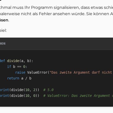
hmal muss Ihr Programm signalisieren, dass etwas schie
alerweise nicht als Fehler ansehen würde. Sie könne
ösen
.
iel:
HON
def
divide
(
a
,
 b
)
:
if
 b 
==
0
:
raise
 ValueError
(
"Das zweite Argument darf nicht
return
 a 
/
 b

print
(
divide
(
10
,
2
)
)
# 5.0
print
(
divide
(
10
,
0
)
)
# ValueError: Das zweite Argument 