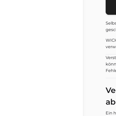
Selb
gesc
WICH
verw
Verst
könne
Fehl
Ve
ab
Ein 