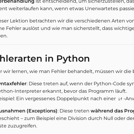
erbehandlung
ist entscheidend, um sicherzustellen, d
zient weiterlaufen kann, wenn etwas Unerwartetes passie
ieser Lektion betrachten wir die verschiedenen Arten vo
ne Fehler auslöst und wie man sicherstellt, dass wicht
en.
hlerarten in Python
r wir lernen, wie man Fehler behandelt, müssen wir die
yntaxfehler
: Diese treten auf, wenn der Python-Code syn
ython-Interpreter erkannt, bevor das Programm läuft.
eispiel: Ein vergessenes Doppelpunkt nach einer
-An
if
usnahmen (Exceptions)
: Diese treten
während das Pro
eschieht – zum Beispiel eine Division durch Null oder de
ste zuzugreifen.