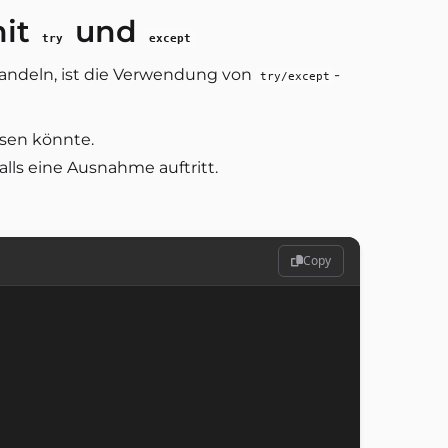
mit
und
try
except
andeln, ist die Verwendung von
-
try/except
ösen könnte.
alls eine Ausnahme auftritt.
Copy