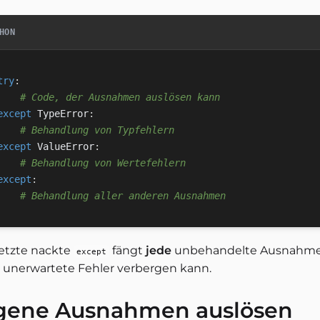
HON
try
:
# Code, der Ausnahmen auslösen kann
except
 TypeError
:
# Behandlung von Typfehlern
except
 ValueError
:
# Behandlung von Wertefehlern
except
:
# Behandlung aller anderen Ausnahmen
letzte nackte
fängt
jede
unbehandelte Ausnahme a
except
r unerwartete Fehler verbergen kann.
gene Ausnahmen auslösen