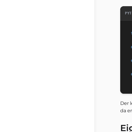
PYT
Der 
da e
Ei