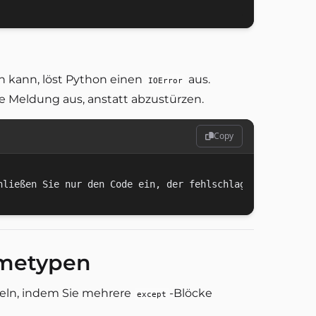
en kann, löst Python einen
aus.
IOError
he Meldung aus, anstatt abzustürzen.
Copy
metypen
eln, indem Sie mehrere
-Blöcke
except