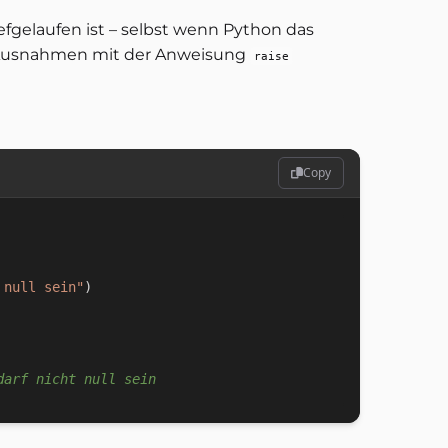
fgelaufen ist – selbst wenn Python das
n Ausnahmen mit der Anweisung
raise
Copy
 null sein"
)
darf nicht null sein