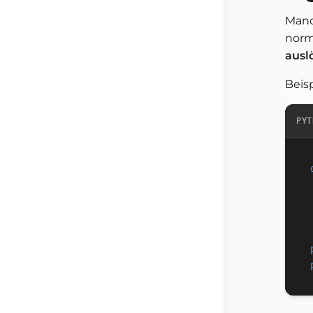
Manc
norm
ausl
Beisp
PYT