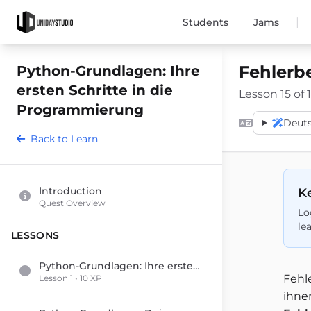
|
Students
Jams
Fehlerb
Python-Grundlagen: Ihre
ersten Schritte in die
Lesson 15 of 1
Programmierung
Deut
Back to Learn
Introduction
Ke
Quest Overview
Lo
le
LESSONS
Python-Grundlagen: Ihre ersten Schritte in die Programmierung
Fehl
Lesson 1 • 10 XP
ihne