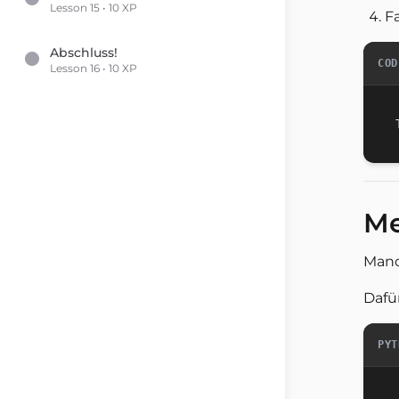
Lesson 15 • 10 XP
Fa
Abschluss!
COD
Lesson 16 • 10 XP
Me
Manc
Dafü
PYT