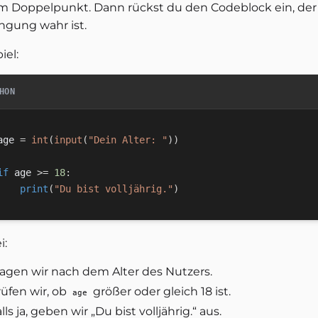
m Doppelpunkt. Dann rückst du den Codeblock ein, der 
ngung wahr ist.
iel:
HON
age 
=
int
(
input
(
"Dein Alter: "
)
)
if
 age 
>=
18
:
print
(
"Du bist volljährig."
)
i:
ragen wir nach dem Alter des Nutzers.
rüfen wir, ob
größer oder gleich 18 ist.
age
lls ja, geben wir „Du bist volljährig.“ aus.