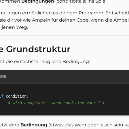
r kommen
Bedingungen
(conditionals) ins Spiel.
ngungen ermöglichen es deinem Programm, Entscheidu
 sie dir vor wie Ampeln für deinen Code: wenn die Ampel 
 jenen Weg.
e Grundstruktur
 ist die einfachste mögliche Bedingung:
HON
if
 condition
:
# wird ausgeführt, wenn condition wahr ist
etzt eine
Bedingung
(etwas, das wahr oder falsch sein k