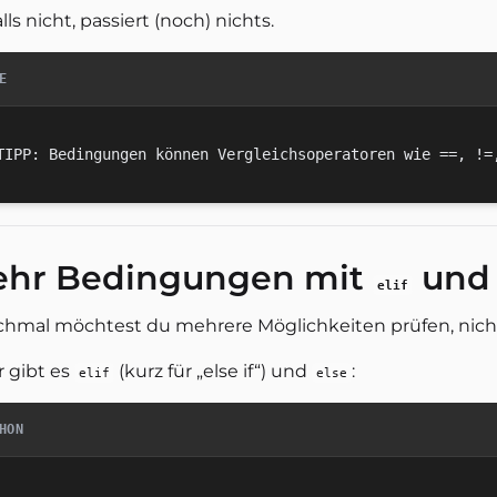
lls nicht, passiert (noch) nichts.
E
hr Bedingungen mit
un
elif
hmal möchtest du mehrere Möglichkeiten prüfen, nicht
r gibt es
(kurz für „else if“) und
:
elif
else
HON