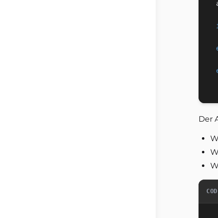
Der A
W
W
W
COD