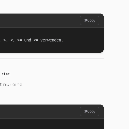
Copy
d
else
 nur eine.
Copy