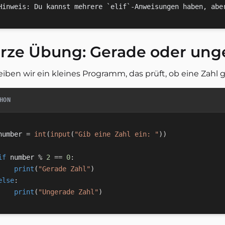
rze Übung: Gerade oder ung
eiben wir ein kleines Programm, das prüft, ob eine Zahl 
HON
number 
=
int
(
input
(
"Gib eine Zahl ein: "
)
)
if
 number 
%
2
==
0
:
print
(
"Gerade Zahl"
)
else
:
print
(
"Ungerade Zahl"
)