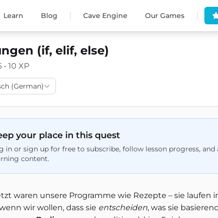
|
|
Learn
Blog
Cave Engine
Our Games
gen (if, elif, else)
6 • 10 XP
sch (German)
ep your place in this quest
g in or sign up for free to subscribe, follow lesson progress, an
arning content.
jetzt waren unsere Programme wie Rezepte – sie laufen 
 wenn wir wollen, dass sie
entscheiden
, was sie basier