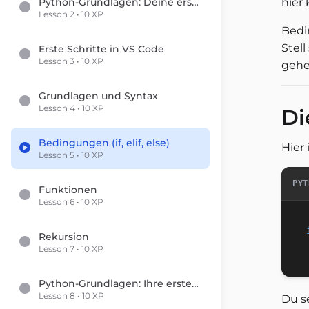
Python-Grundlagen: Deine ersten Schritte in die Programmierung
hie
Lesson 2 • 10 XP
Bedi
Stell
Erste Schritte in VS Code
Lesson 3 • 10 XP
gehe
Grundlagen und Syntax
Lesson 4 • 10 XP
Di
Bedingungen (if, elif, else)
Hier
Lesson 5 • 10 XP
PYT
Funktionen
Lesson 6 • 10 XP
Rekursion
Lesson 7 • 10 XP
Python-Grundlagen: Ihre ersten Schritte in die Programmierung
Lesson 8 • 10 XP
Du s