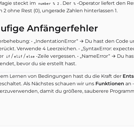
Magie steckt im
. Der
-Operator liefert den Re
number % 2
%
h 2 ohne Rest (0), ungerade Zahlen hinterlassen 1.
ufige Anfängerfehler
erbehebung: • „IndentationError“ → Du hast den Code u
erückt. Verwende 4 Leerzeichen. • „SyntaxError: expect
er
/
/
-Zeile vergessen. • „NameError“ → Du has
if
elif
else
ndet, bevor du sie erstellt hast.
dem Lernen von Bedingungen hast du die Kraft der
Ents
geschaltet. Als Nächstes schauen wir uns
Funktionen
an 
erzuverwenden, damit du größere, sauberere Programm