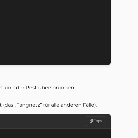
hrt und der Rest übersprungen.
 (das „Fangnetz“ für alle anderen Fälle).
Copy