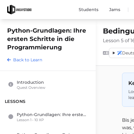
|
Students
Jams
Bedingun
Python-Grundlagen: Ihre
ersten Schritte in die
Lesson 5 of 1
Programmierung
Deut
Back to Learn
Introduction
Ke
Quest Overview
Lo
le
LESSONS
Python-Grundlagen: Ihre ersten Schritte in die Programmierung
Bis 
Lesson 1 • 10 XP
was,