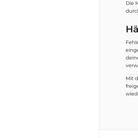
Die 
durc
Hä
Fehl
eing
dein
verwe
Mit 
frei
wied