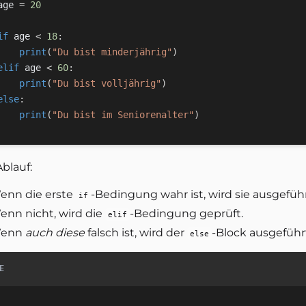
age 
=
20
if
 age 
<
18
:
print
(
"Du bist minderjährig"
)
elif
 age 
<
60
:
print
(
"Du bist volljährig"
)
else
:
print
(
"Du bist im Seniorenalter"
)
blauf:
enn die erste
-Bedingung wahr ist, wird sie ausgefü
if
enn nicht, wird die
-Bedingung geprüft.
elif
enn
auch diese
falsch ist, wird der
-Block ausgeführt
else
E