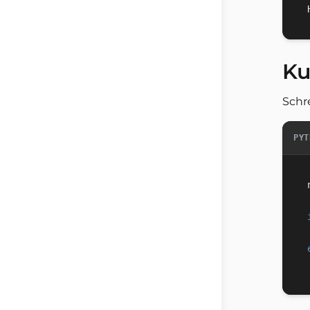
Ku
Schr
PYT