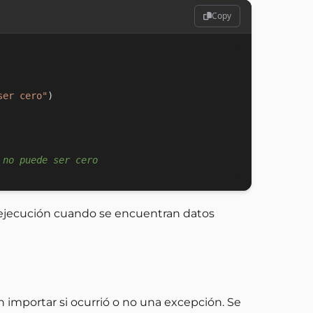
Copy
ser cero"
)
 no puede ser cero
a ejecución cuando se encuentran datos
n importar si ocurrió o no una excepción. Se