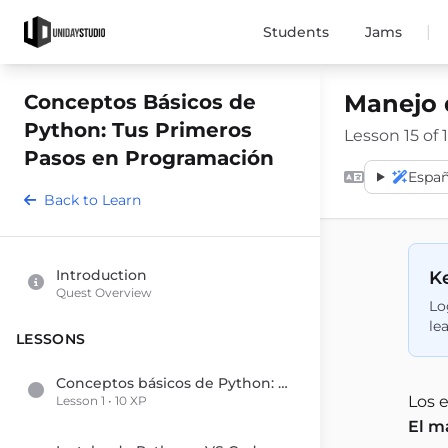
|
Students
Jams
Manejo 
Conceptos Básicos de
Python: Tus Primeros
Lesson 15 of 1
Pasos en Programación
Españ
Back to Learn
Introduction
Ke
Quest Overview
Lo
le
LESSONS
Conceptos básicos de Python: tus primeros pasos en programación
Los e
Lesson 1 • 10 XP
El m