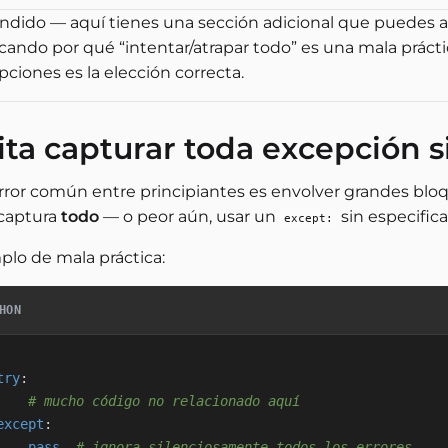
ndido — aquí tienes una sección adicional que puedes ag
icando por qué “intentar/atrapar todo” es una mala práct
ciones es la elección correcta.
ita capturar toda excepción s
rror común entre principiantes es envolver grandes blo
captura
todo
— o peor aún, usar un
sin especificar
except:
plo de mala práctica:
HON
try
:
# mucho código no relacionado aquí
except
:
pass
# ignora silenciosamente todos los errores