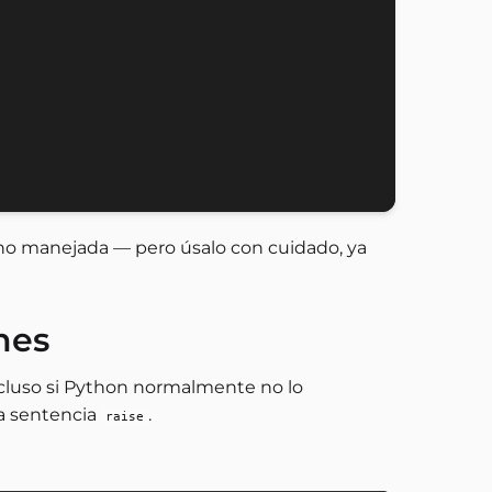
o manejada — pero úsalo con cuidado, ya
nes
ncluso si Python normalmente no lo
la sentencia
.
raise