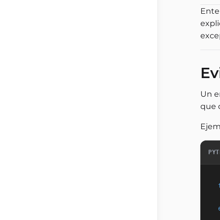
Ente
expl
excep
Ev
Un e
que 
Ejem
PYT