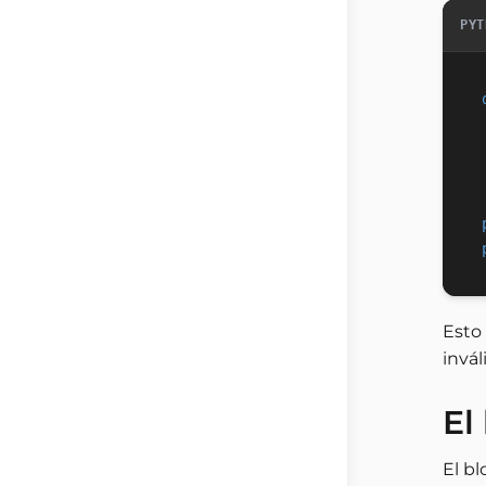
PYT
Esto
invál
El
El b