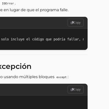
n
.
IOError
 en lugar de que el programa falle.
Copy
xcepción
do usando múltiples bloques
:
except
Copy