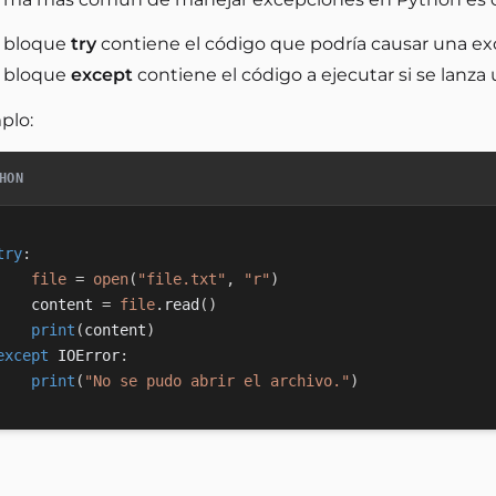
l bloque
try
contiene el código que podría causar una ex
l bloque
except
contiene el código a ejecutar si se lanza
plo:
HON
try
:
file
=
open
(
"file.txt"
,
"r"
)
    content 
=
file
.
read
(
)
print
(
content
)
except
 IOError
:
print
(
"No se pudo abrir el archivo."
)