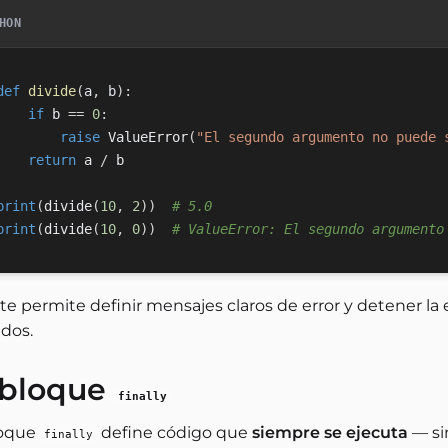
HON
def
divide
(
a
,
 b
)
:
if
 b 
==
0
:
raise
 ValueError
(
"El segundo argumento no puede 
return
 a 
/
 b

print
(
divide
(
10
,
2
)
)
# 5.0
print
(
divide
(
10
,
0
)
)
# ValueError: El segundo argumento
 te permite definir mensajes claros de error y detener l
idos.
 bloque
finally
loque
define código que
siempre se ejecuta
— si
finally