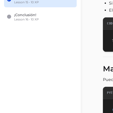
Lesson 15 • 10 XP
S
E
¡Conclusión!
Lesson 16 • 10 XP
COD
Ma
Pued
PYT