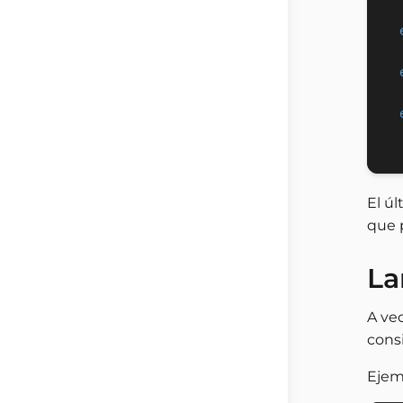
El ú
que 
La
A ve
cons
Ejem