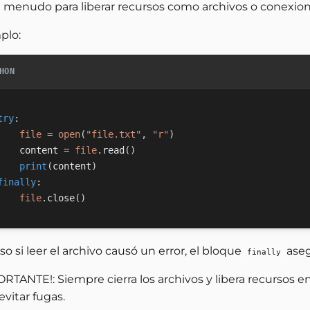
a menudo para liberar recursos como archivos o conexion
plo:
HON
try
:
file
=
open
(
"file.txt"
,
"r"
)
    content 
=
file
.
read
(
)
print
(
content
)
finally
:
file
.
close
(
)
so si leer el archivo causó un error, el bloque
aseg
finally
RTANTE!: Siempre cierra los archivos y libera recursos en
evitar fugas.