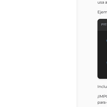
usa 
Ejem
PYT
Inclu
¡IMPO
para 