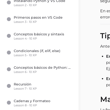
Instalando Python y VS Code
segu
Lesson 2 • 10 XP
En es
erro
Primeros pasos en VS Code
Lesson 3 • 10 XP
Ti
Conceptos básicos y sintaxis
Lesson 4 • 10 XP
Ante
Condicionales (if, elif, else)
Lesson 5 • 10 XP
Er
p
Conceptos básicos de Python: tus primeros pasos en programación
E
Lesson 6 • 10 XP
E
Recursión
po
Lesson 7 • 10 XP
Ma
Cadenas y Formateo
Lesson 8 • 10 XP
La f