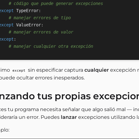
# código que puede generar excepciones
except
 TypeError
:
# manejar errores de tipo
except
 ValueError
:
# manejar errores de valor
except
:
# manejar cualquier otra excepción
ltimo
sin especificar captura
cualquier
excepción n
except
puede ocultar errores inesperados.
nzando tus propias excepcio
ces tu programa necesita señalar que algo salió mal — i
ideraría un error. Puedes
lanzar
excepciones utilizando 
plo: