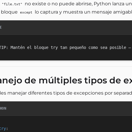
i
no existe o no puede abrirse, Python lanza u
"file.txt"
l bloque
lo captura y muestra un mensaje amigable
except
E
nejo de múltiples tipos de e
es manejar diferentes tipos de excepciones por separa
HON
try
: