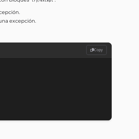
try/except
cepción.
 una excepción.
Copy