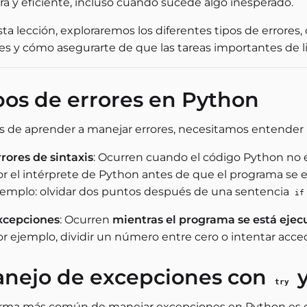
ra y eficiente, incluso cuando sucede algo inesperado.
ta lección, exploraremos los diferentes tipos de errores
res y cómo asegurarte de que las tareas importantes de 
pos de errores en Python
s de aprender a manejar errores, necesitamos entender la
rores de sintaxis
: Ocurren cuando el código Python no 
or el intérprete de Python antes de que el programa se e
jemplo: olvidar dos puntos después de una sentencia
if
xcepciones
: Ocurren
mientras el programa se está eje
r ejemplo, dividir un número entre cero o intentar accede
nejo de excepciones con
try
orma más común de manejar excepciones en Python es