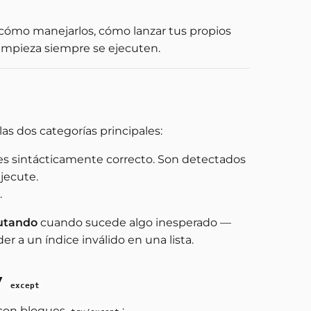
, cómo manejarlos, cómo lanzar tus propios
limpieza siempre se ejecuten.
s dos categorías principales:
es sintácticamente correcto. Son detectados
jecute.
.
cutando
cuando sucede algo inesperado —
r a un índice inválido en una lista.
y
except
 con bloques
: