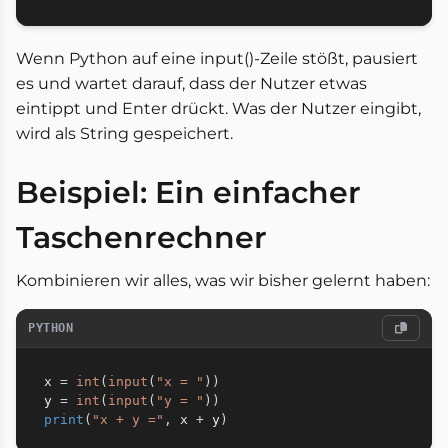
Wenn Python auf eine input()-Zeile stößt, pausiert
es und wartet darauf, dass der Nutzer etwas
eintippt und Enter drückt. Was der Nutzer eingibt,
wird als String gespeichert.
Beispiel: Ein einfacher
Taschenrechner
Kombinieren wir alles, was wir bisher gelernt haben:
PYTHON
x 
=
int
(
input
(
"x = "
)
)
y 
=
int
(
input
(
"y = "
)
)
print
(
"x + y ="
,
 x 
+
 y
)