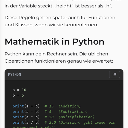
in der Variable steckt. „height“ ist besser als „h“.
Diese Regeln gelten später auch für Funktionen
und Klassen, wenn wir sie kennenlernen.
Mathematik in Python
Python kann dein Rechner sein. Die üblichen
Operationen funktionieren genau wie erwartet:
PYTHON
a 
=
10
b 
=
5
print
(
a 
+
 b
)
# 15  (Addition)
print
(
a 
-
 b
)
# 5   (Subtraktion)
print
(
a 
*
 b
)
# 50  (Multiplikation)
print
(
a 
/
 b
)
# 2.0 (Division, gibt immer ein
e Kommazahl zurück)