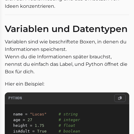
Ideen konzentrieren.
Variablen und Datentypen
Variablen sind wie beschriftete Boxen, in denen du
Informationen speicherst.
Wenn du die Informationen später brauchst,
nennst du einfach das Label, und Python öffnet die
Box für dich.
Hier ein Beispiel:
PYTHON
name 
=
"Lucas"
# string
age 
=
27
# integer
height 
=
1.75
# float
isAdult 
=
True
# boolean