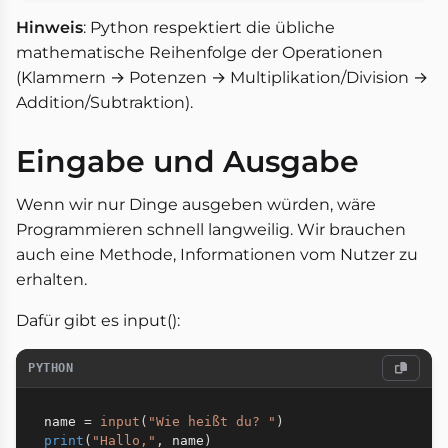
Hinweis
: Python respektiert die übliche
mathematische Reihenfolge der Operationen
(Klammern → Potenzen → Multiplikation/Division →
Addition/Subtraktion).
Eingabe und Ausgabe
Wenn wir nur Dinge ausgeben würden, wäre
Programmieren schnell langweilig. Wir brauchen
auch eine Methode, Informationen vom Nutzer zu
erhalten.
Dafür gibt es input():
PYTHON
name 
=
input
(
"Wie heißt du? "
)
print
(
"Hallo,"
,
 name
)