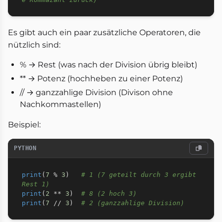
Es gibt auch ein paar zusätzliche Operatoren, die
nützlich sind:
% → Rest (was nach der Division übrig bleibt)
** → Potenz (hochheben zu einer Potenz)
// → ganzzahlige Division (Divison ohne
Nachkommastellen)
Beispiel:
PYTHON
print
(
7
%
3
)
# 1 (7 geteilt durch 3 ergibt 
Rest 1)
print
(
2
**
3
)
# 8 (2 hoch 3)
print
(
7
//
3
)
# 2 (ganzzahlige Division)