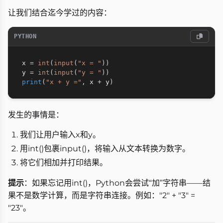
让我们结合迄今学过的内容：
PYTHON
x 
=
int
(
input
(
"x = "
)
)
y 
=
int
(
input
(
"y = "
)
)
print
(
"x + y ="
,
 x 
+
 y
)
发生的事情是：
我们让用户输入x和y。
用int()包裹input()，将输入从文本转换为数字。
将它们相加并打印结果。
提示
：如果忘记用int()，Python会尝试“加”字符串——结
果不是数学计算，而是字符串连接。例如："2" + "3" =
"23"。