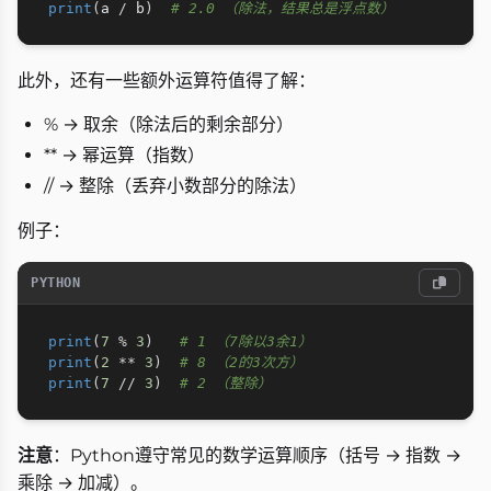
print
(
a 
/
 b
)
# 2.0 （除法，结果总是浮点数）
此外，还有一些额外运算符值得了解：
% → 取余（除法后的剩余部分）
** → 幂运算（指数）
// → 整除（丢弃小数部分的除法）
例子：
PYTHON
print
(
7
%
3
)
# 1 （7除以3余1）
print
(
2
**
3
)
# 8 （2的3次方）
print
(
7
//
3
)
# 2 （整除）
注意
：Python遵守常见的数学运算顺序（括号 → 指数 →
乘除 → 加减）。