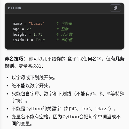
PYTHON
name 
=
"Lucas"
# 字符串
age 
=
27
# 整数
height 
=
1.75
# 浮点数
isAdult 
=
True
# 布尔值
命名技巧：
你可以几乎给你的“盒子”取任何名字，但
有几条
规则
。变量名必须：
以字母或下划线开头。
绝不能以数字开头。
只能包含字母、数字和下划线（不能有@、$、%等特殊
字符）。
不能是Python的关键字（如"if"、"for"、"class"）。
变量名不能有空格，因为Python会把每个单词当成不
同的变量。