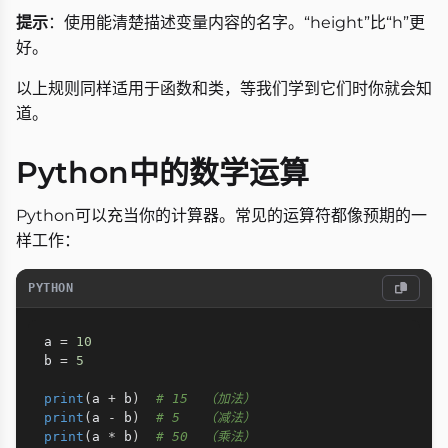
提示
：使用能清楚描述变量内容的名字。“height”比“h”更
好。
以上规则同样适用于函数和类，等我们学到它们时你就会知
道。
Python中的数学运算
Python可以充当你的计算器。常见的运算符都像预期的一
样工作：
PYTHON
a 
=
10
b 
=
5
print
(
a 
+
 b
)
# 15  （加法）
print
(
a 
-
 b
)
# 5   （减法）
print
(
a 
*
 b
)
# 50  （乘法）