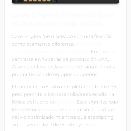
Cave Engine: Diseñado para
el desarrollo indie rápido
Cave Engine fue diseñado con una filosofía
completamente diferente:
eliminar la
fricción del desarrollo de juegos
. En lugar de
centrarse en tuberías de producción AAA,
Cave se enfoca en la velocidad, simplicidad y
productividad de equipos pequeños.
El motor está escrito completamente en C++,
pero permite a los desarrolladores escribir la
lógica del juego en
Python
. Esto significa que
los sistemas pesados se ejecutan en código
nativo optimizado mientras que el scripting
sigue siendo fácil de escribir y iterar.