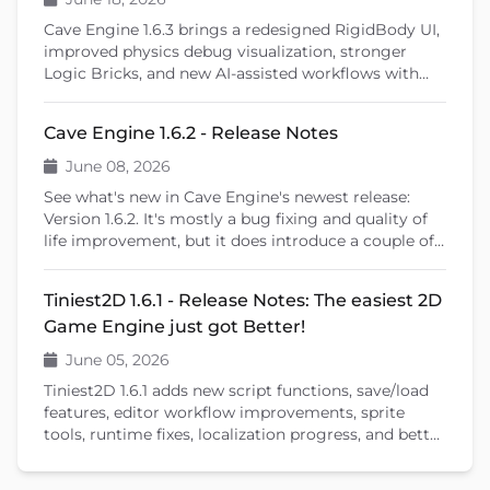
Cave Engine 1.6.3 brings a redesigned RigidBody UI,
improved physics debug visualization, stronger
Logic Bricks, and new AI-assisted workflows with
Cave Remote Control and the Cave CLI. This patch
release also introduces important fixes, better
Cave Engine 1.6.2 - Release Notes
learning tools, and previews upcoming features like
shader editing and ragdoll physics.
June 08, 2026
See what's new in Cave Engine's newest release:
Version 1.6.2. It's mostly a bug fixing and quality of
life improvement, but it does introduce a couple of
new features that will help you create your games.
Tiniest2D 1.6.1 - Release Notes: The easiest 2D
Game Engine just got Better!
June 05, 2026
Tiniest2D 1.6.1 adds new script functions, save/load
features, editor workflow improvements, sprite
tools, runtime fixes, localization progress, and better
documentation.