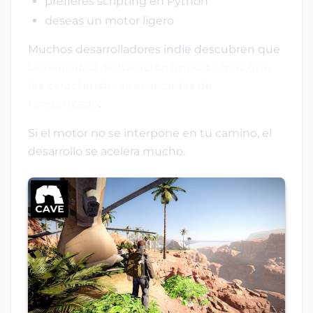
prefieres scripting en Python
deseas un motor ligero
Muchos desarrolladores indie descubren que
la velocidad de iteración importa más que
las características avanzadas de
renderizado
.
Si el motor no se interpone en tu camino, el
desarrollo se acelera mucho.