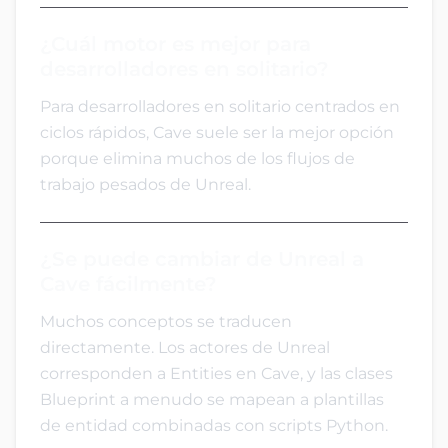
¿Cuál motor es mejor para
desarrolladores en solitario?
Para desarrolladores en solitario centrados en
ciclos rápidos, Cave suele ser la mejor opción
porque elimina muchos de los flujos de
trabajo pesados de Unreal.
¿Se puede cambiar de Unreal a
Cave fácilmente?
Muchos conceptos se traducen
directamente. Los actores de Unreal
corresponden a Entities en Cave, y las clases
Blueprint a menudo se mapean a plantillas
de entidad combinadas con scripts Python.