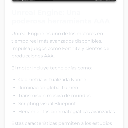
Unreal Engine: Una
poderosa herramienta AAA
Unreal Engine es uno de los motores en
tiempo real más avanzados disponibles.
Impulsa juegos como Fortnite y cientos de
producciones AAA.
El motor incluye tecnologías como:
Geometría virtualizada Nanite
Iluminación global Lumen
Transmisión masiva de mundos
Scripting visual Blueprint
Herramientas cinematográficas avanzadas
Estas características permiten a los estudios