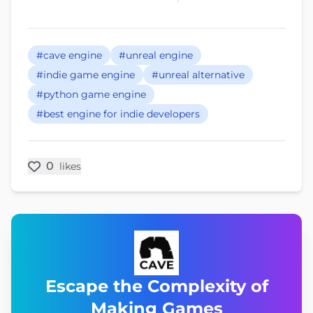
#cave engine
#unreal engine
#indie game engine
#unreal alternative
#python game engine
#best engine for indie developers
0
likes
Escape the Complexity of
Making Games