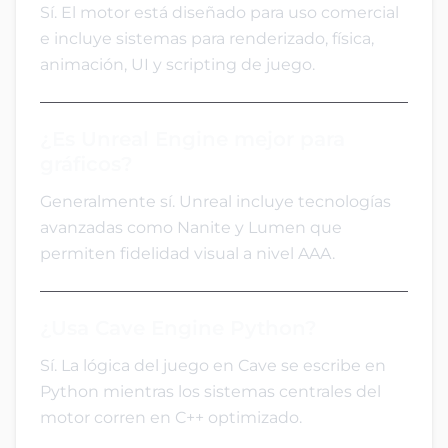
Sí. El motor está diseñado para uso comercial
e incluye sistemas para renderizado, física,
animación, UI y scripting de juego.
¿Es Unreal Engine mejor para
gráficos?
Generalmente sí. Unreal incluye tecnologías
avanzadas como Nanite y Lumen que
permiten fidelidad visual a nivel AAA.
¿Usa Cave Engine Python?
Sí. La lógica del juego en Cave se escribe en
Python mientras los sistemas centrales del
motor corren en C++ optimizado.