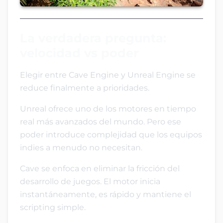
La verdadera pregunta:
velocidad vs poder
Elegir entre Cave Engine y Unreal Engine se
reduce finalmente a prioridades.
Unreal ofrece uno de los motores en tiempo
real más avanzados del mundo. Pero ese
poder introduce complejidad que los equipos
indies a menudo no necesitan.
Cave se enfoca en eliminar la fricción del
desarrollo de juegos. El motor inicia
instantáneamente, es rápido y mantiene el
scripting simple.