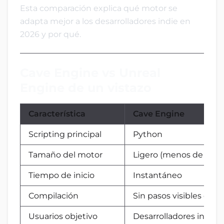
Esta comparación explica qué motor se
adapta mejor a los desarrolladores indie en
2026 y por qué.
Cave Engine vs Unreal
Engine de un vistazo
Característica
Cave Engine
Scripting principal
Python
Tamaño del motor
Ligero (menos de 20 
Tiempo de inicio
Instantáneo
Compilación
Sin pasos visibles de 
Usuarios objetivo
Desarrolladores indie