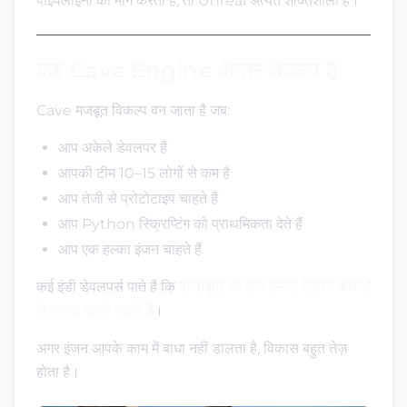
पाइपलाइनों की मांग करता है, तो Unreal अत्यंत शक्तिशाली है।
जब Cave Engine बेहतर विकल्प है
Cave मजबूत विकल्प बन जाता है जब:
आप अकेले डेवलपर हैं
आपकी टीम 10–15 लोगों से कम है
आप तेजी से प्रोटोटाइप चाहते हैं
आप Python स्क्रिप्टिंग को प्राथमिकता देते हैं
आप एक हल्का इंजन चाहते हैं
कई इंडी डेवलपर्स पाते हैं कि
पुनरावृति की गति उन्नत रेंडरिंग फीचर्स
से ज्यादा मायने रखती है
।
अगर इंजन आपके काम में बाधा नहीं डालता है, विकास बहुत तेज़
होता है।