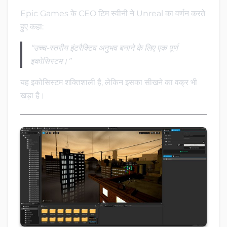
Epic Games के CEO टिम स्वीनी ने Unreal का वर्णन करते
हुए कहा:
“उच्च-स्तरीय इंटरैक्टिव अनुभव बनाने के लिए एक पूर्ण
इकोसिस्टम।”
यह इकोसिस्टम शक्तिशाली है, लेकिन इसका सीखने का वक्र भी
खड़ा है।