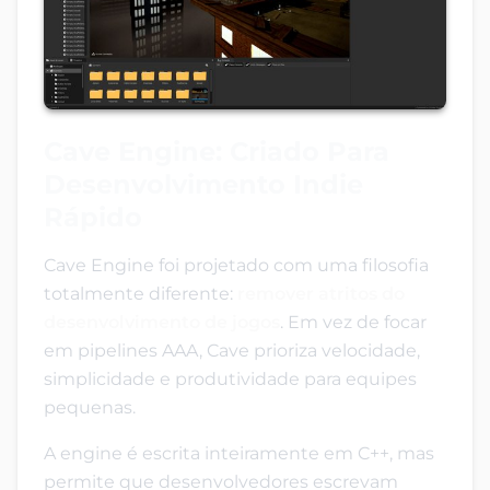
Cave Engine: Criado Para
Desenvolvimento Indie
Rápido
Cave Engine foi projetado com uma filosofia
totalmente diferente:
remover atritos do
desenvolvimento de jogos
. Em vez de focar
em pipelines AAA, Cave prioriza velocidade,
simplicidade e produtividade para equipes
pequenas.
A engine é escrita inteiramente em C++, mas
permite que desenvolvedores escrevam