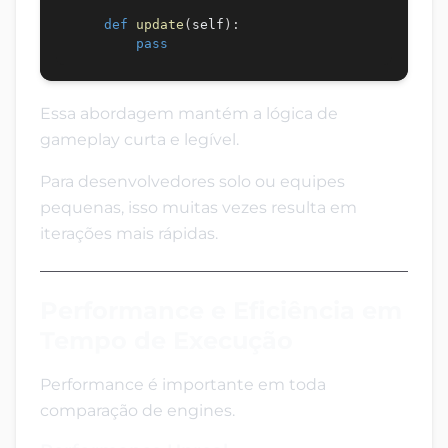
def
update
(
self
)
:
pass
Essa abordagem mantém a lógica de
gameplay curta e legível.
Para desenvolvedores solo ou equipes
pequenas, isso muitas vezes resulta em
iterações mais rápidas.
Performance e Eficiência em
Tempo de Execução
Performance é importante em toda
comparação de engines.