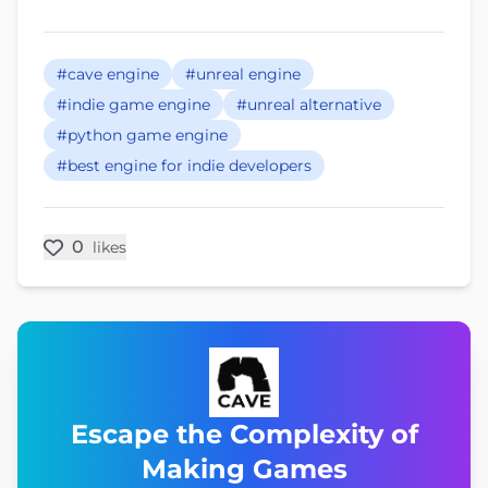
#cave engine
#unreal engine
#indie game engine
#unreal alternative
#python game engine
#best engine for indie developers
0
likes
Escape the Complexity of
Making Games