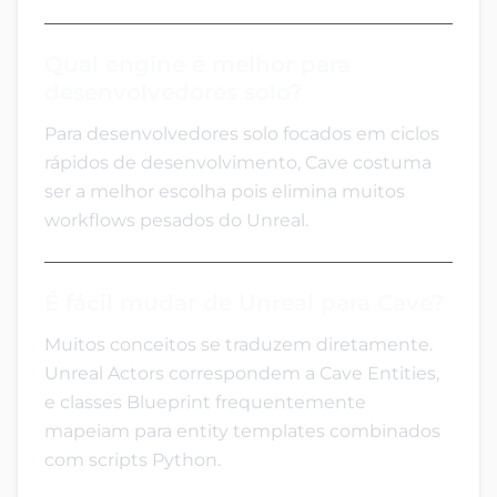
Qual engine é melhor para
desenvolvedores solo?
Para desenvolvedores solo focados em ciclos
rápidos de desenvolvimento, Cave costuma
ser a melhor escolha pois elimina muitos
workflows pesados do Unreal.
É fácil mudar de Unreal para Cave?
Muitos conceitos se traduzem diretamente.
Unreal Actors correspondem a Cave Entities,
e classes Blueprint frequentemente
mapeiam para entity templates combinados
com scripts Python.