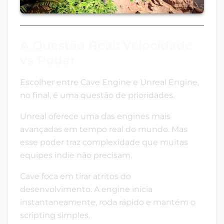
A Questão Real: Velocidade
vs Poder
Escolher entre Cave Engine e Unreal Engine,
no final, é uma questão de prioridades.
Unreal oferece uma das engines mais
avançadas em tempo real do mundo. Mas
esse poder traz complexidade que muitas
equipes indie não precisam.
Cave foca em tirar atritos do
desenvolvimento. A engine inicia
instantaneamente, roda rápido e mantém o
scripting simples.