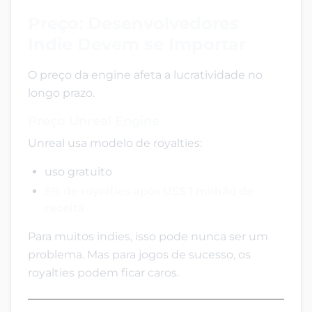
Preço: Desenvolvedores
Indie Devem se Importar
O preço da engine afeta a lucratividade no
longo prazo.
Preço Unreal Engine
Unreal usa modelo de royalties:
uso gratuito
5% de royalties após US$ 1 milhão de
receita
Para muitos indies, isso pode nunca ser um
problema. Mas para jogos de sucesso, os
royalties podem ficar caros.