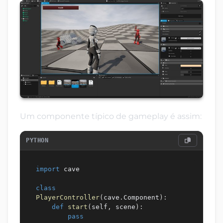
Um componente típico de gameplay é assim:
PYTHON
import
 cave

class
PlayerController
(
cave
.
Component
)
:
def
start
(
self
,
 scene
)
:
pass