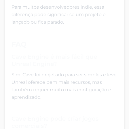
Para muitos desenvolvedores indie, essa
diferença pode significar se um projeto é
lançado ou fica parado.
FAQ
Cave Engine é mais fácil que
Unreal Engine?
Sim. Cave foi projetado para ser simples e leve.
Unreal oferece bem mais recursos, mas
também requer muito mais configuração e
aprendizado.
Cave Engine pode criar jogos
comerciais?