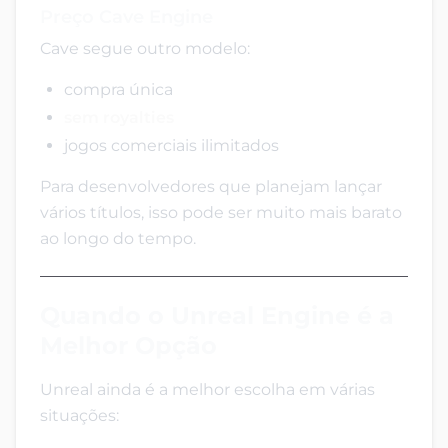
Preço Cave Engine
Cave segue outro modelo:
compra única
sem royalties
jogos comerciais ilimitados
Para desenvolvedores que planejam lançar
vários títulos, isso pode ser muito mais barato
ao longo do tempo.
Quando o Unreal Engine é a
Melhor Opção
Unreal ainda é a melhor escolha em várias
situações: