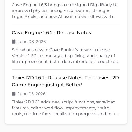
Cave Engine 1.6.3 brings a redesigned RigidBody UI,
improved physics debug visualization, stronger
Logic Bricks, and new AI-assisted workflows with
Cave Remote Control and the Cave CLI. This patch
release also introduces important fixes, better
Cave Engine 1.6.2 - Release Notes
learning tools, and previews upcoming features like
shader editing and ragdoll physics.
June 08, 2026
See what's new in Cave Engine's newest release:
Version 1.6.2. It's mostly a bug fixing and quality of
life improvement, but it does introduce a couple of
new features that will help you create your games.
Tiniest2D 1.6.1 - Release Notes: The easiest 2D
Game Engine just got Better!
June 05, 2026
Tiniest2D 1.6.1 adds new script functions, save/load
features, editor workflow improvements, sprite
tools, runtime fixes, localization progress, and better
documentation.