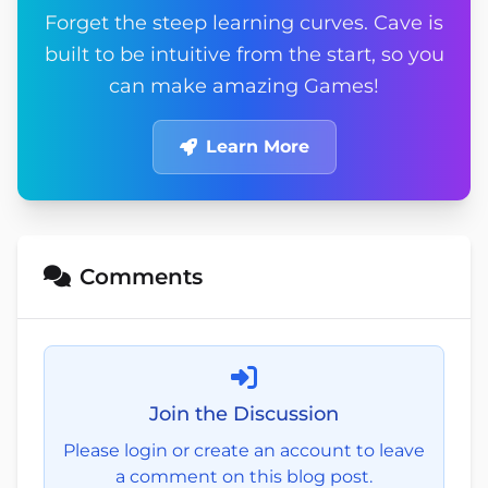
Forget the steep learning curves. Cave is
built to be intuitive from the start, so you
can make amazing Games!
Learn More
Comments
Join the Discussion
Please login or create an account to leave
a comment on this blog post.