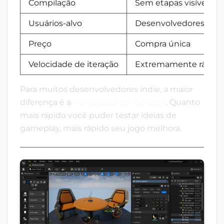
Compilação
Sem etapas visíveis
Usuários-alvo
Desenvolvedores indi
Preço
Compra única
Velocidade de iteração
Extremamente rápida
Para muitos desenvolvedores indie, a maior
diferença é a
velocidade de iteração
. Quanto
mais rápido você puder testar ideias de
gameplay, mais rápido seu jogo melhora.