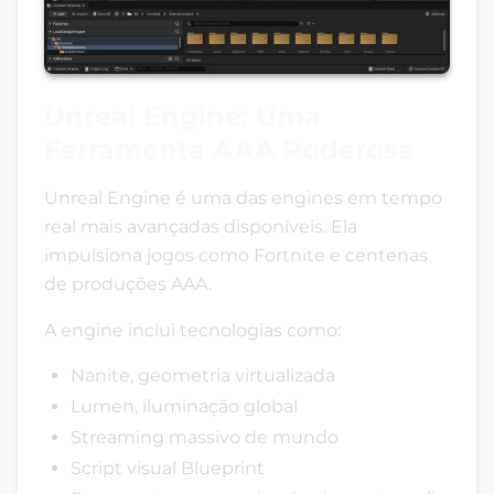
Unreal Engine: Uma
Ferramenta AAA Poderosa
Unreal Engine é uma das engines em tempo
real mais avançadas disponíveis. Ela
impulsiona jogos como Fortnite e centenas
de produções AAA.
A engine inclui tecnologias como:
Nanite, geometria virtualizada
Lumen, iluminação global
Streaming massivo de mundo
Script visual Blueprint