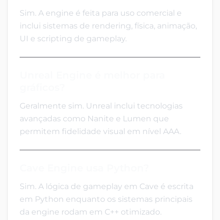
Sim. A engine é feita para uso comercial e
inclui sistemas de rendering, física, animação,
UI e scripting de gameplay.
Unreal Engine é melhor para
gráficos?
Geralmente sim. Unreal inclui tecnologias
avançadas como Nanite e Lumen que
permitem fidelidade visual em nível AAA.
Cave Engine usa Python?
Sim. A lógica de gameplay em Cave é escrita
em Python enquanto os sistemas principais
da engine rodam em C++ otimizado.