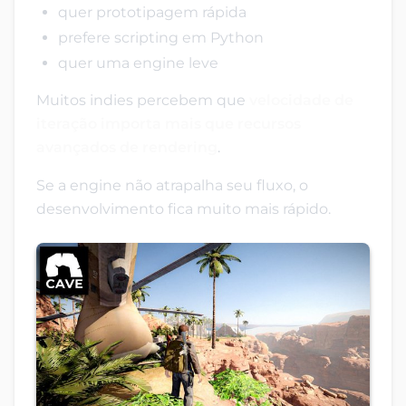
quer prototipagem rápida
prefere scripting em Python
quer uma engine leve
Muitos indies percebem que
velocidade de
iteração importa mais que recursos
avançados de rendering
.
Se a engine não atrapalha seu fluxo, o
desenvolvimento fica muito mais rápido.