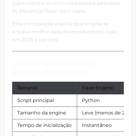
jogos sozinho ou com uma equipe pequena,
as diferenças ficam bem claras.
Esta comparação explica qual engine se
encaixa melhor para desenvolvedores indie
em 2026 e por quê.
Cave Engine vs Unreal
Engine em Resumo
Recurso
Cave Engine
Script principal
Python
Tamanho da engine
Leve (menos de 20MB
Tempo de inicialização
Instantâneo