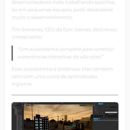
desenvolvedores indie trabalhando sozinhos
ou em pequenas equipes, pode desacelerar
muito o desenvolvimento.
Tim Sweeney, CEO da Epic Games, descreveu
Unreal como:
“Um ecossistema completo para construir
experiências interativas de alto nível.”
Esse ecossistema é poderoso. Mas também
vem com uma curva de aprendizado
íngreme.