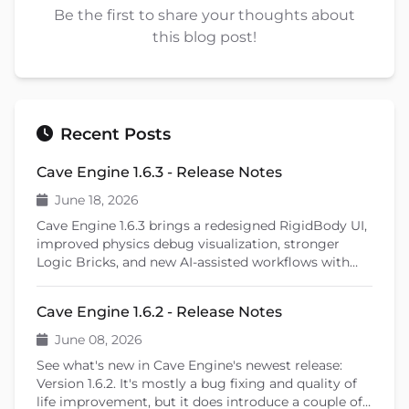
Be the first to share your thoughts about
this blog post!
Recent Posts
Cave Engine 1.6.3 - Release Notes
June 18, 2026
Cave Engine 1.6.3 brings a redesigned RigidBody UI,
improved physics debug visualization, stronger
Logic Bricks, and new AI-assisted workflows with
Cave Remote Control and the Cave CLI. This patch
release also introduces important fixes, better
Cave Engine 1.6.2 - Release Notes
learning tools, and previews upcoming features like
shader editing and ragdoll physics.
June 08, 2026
See what's new in Cave Engine's newest release:
Version 1.6.2. It's mostly a bug fixing and quality of
life improvement, but it does introduce a couple of