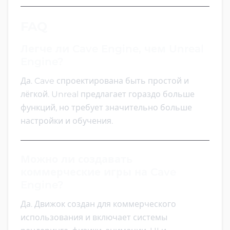
FAQ
Легче ли Cave Engine, чем Unreal
Engine?
Да. Cave спроектирована быть простой и
лёгкой. Unreal предлагает гораздо больше
функций, но требует значительно больше
настройки и обучения.
Можно ли создавать
коммерческие игры на Cave
Engine?
Да. Движок создан для коммерческого
использования и включает системы