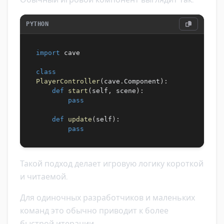
PYTHON
import
 cave

class
PlayerController
(
cave
.
Component
)
:
def
start
(
self
,
 scene
)
:
pass
def
update
(
self
)
:
pass
Такой подход делает игровую логику короткой
и читаемой.
Для одиночных разработчиков и маленьких
команд это обычно приводит к более
быстрой итерации.