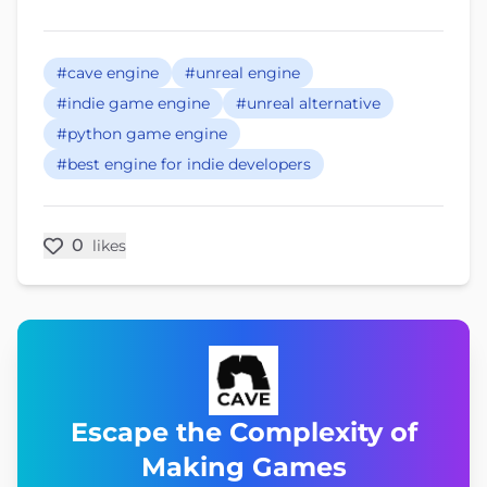
#cave engine
#unreal engine
#indie game engine
#unreal alternative
#python game engine
#best engine for indie developers
0
likes
Escape the Complexity of
Making Games