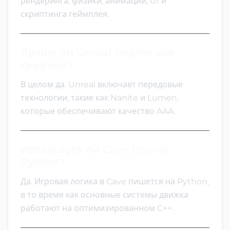
рендеринга, физики, анимации, UI и
скриптинга геймплея.
Лучше ли Unreal Engine для
графики?
В целом да. Unreal включает передовые
технологии, такие как Nanite и Lumen,
которые обеспечивают качество AAA.
Использует ли Cave Engine
Python?
Да. Игровая логика в Cave пишется на Python,
в то время как основные системы движка
работают на оптимизированном C++.