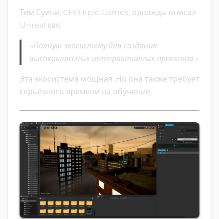
Тим Суини, CEO Epic Games, однажды описал
Unreal как:
«Полную экосистему для создания
высококлассных интерактивных проектов.»
Эта экосистема мощная. Но она также требует
серьёзного времени на обучение.