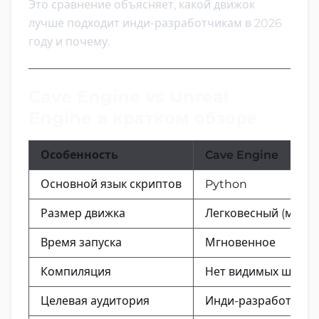
Это сравнение объясняет, какой движок
лучше подходит инди-разработчикам в 2026
году и почему.
Cave Engine vs Unreal
Engine в кратком обзоре
Особенность
Cave Engine
Основной язык скриптов
Python
Размер движка
Легковесный (мень
Время запуска
Мгновенное
Компиляция
Нет видимых шагов
Целевая аудитория
Инди-разработчики