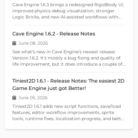
Cave Engine 1.6.3 brings a redesigned RigidBody UI,
improved physics debug visualization, stronger
Logic Bricks, and new AI-assisted workflows with
Cave Remote Control and the Cave CLI. This patch
release also introduces important fixes, better
Cave Engine 1.6.2 - Release Notes
learning tools, and previews upcoming features like
shader editing and ragdoll physics.
June 08, 2026
See what's new in Cave Engine's newest release:
Version 1.6.2. It's mostly a bug fixing and quality of
life improvement, but it does introduce a couple of
new features that will help you create your games.
Tiniest2D 1.6.1 - Release Notes: The easiest 2D
Game Engine just got Better!
June 05, 2026
Tiniest2D 1.6.1 adds new script functions, save/load
features, editor workflow improvements, sprite
tools, runtime fixes, localization progress, and better
documentation.