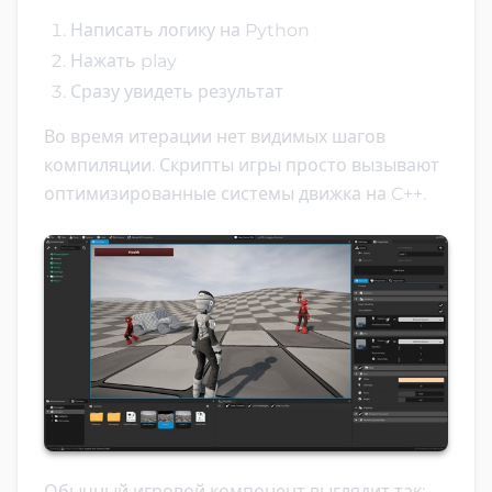
Написать логику на Python
Нажать play
Сразу увидеть результат
Во время итерации нет видимых шагов
компиляции. Скрипты игры просто вызывают
оптимизированные системы движка на C++.
Обычный игровой компонент выглядит так: