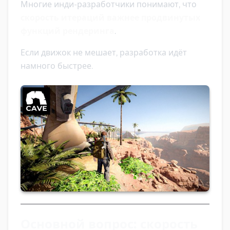
Многие инди-разработчики понимают, что
скорость итераций важнее продвинутых
функций рендеринга
.
Если движок не мешает, разработка идёт
намного быстрее.
Основной вопрос: скорость