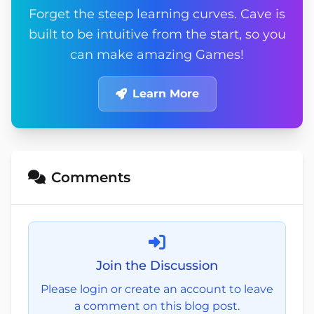
Forget the steep learning curves. Cave is
built to be intuitive from the start, so you
can make amazing Games!
Learn More
Comments
Join the Discussion
Please login or create an account to leave
a comment on this blog post.