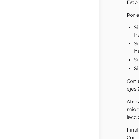
Esto
Por e
S
ha
S
ha
Si
Si
Con 
ejes
Ahora
mient
lecci
Fina
Cone