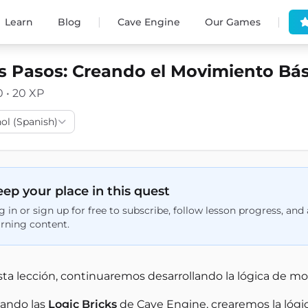
|
|
Learn
Blog
Cave Engine
Our Games
s Pasos: Creando el Movimiento Bás
0 • 20 XP
ol (Spanish)
ep your place in this quest
g in or sign up for free to subscribe, follow lesson progress, an
arning content.
sta lección, continuaremos desarrollando la lógica de m
zando las
Logic Bricks
de Cave Engine, crearemos la lógi