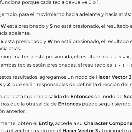
 funciona porque cada tecla devuelve 0 o 1.
jemplo, para el movimiento hacia adelante y hacia atrás:
i
W
está presionado y
S
no está presionado, el resultado 
cia adelante.
i
S
está presionado y
W
no está presionado, el resultado 
cia atrás.
 ninguna tecla está presionada, el resultado es
0 - 0 = 0
 ambas teclas están presionadas, el resultado es
1 - 1 = 
estos resultados, agregamos un nodo de
Hacer Vector 3
X
y
Z
, que serán responsables de definir la dirección del
, conecta la primera salida de
Entonces
del nodo de
Se
ras que la otra salida de
Entonces
puede seguir siendo ut
ón anterior.
lmente, obtén el
Entity
, accede a su
Character Compon
cta el vector creado por el
Hacer Vector 3
al parámetro d