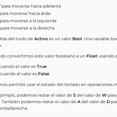
W
para moverse hacia adelante
para moverse hacia atrás
para moverse a la izquierda
para moverse a la derecha
alida del nodo de
Activo
es un valor
Bool
. Una variable b
e
.
do convertimos este valor booleano a un
Float
usando e
uando el valor es
True
cuando el valor es
False
 nos permite usar el estado del teclado en operaciones 
ejemplo, podemos restar el valor de
S
del valor de
W
para
s. También podemos restar el valor de
A
del valor de
D
par
ierda/derecha.