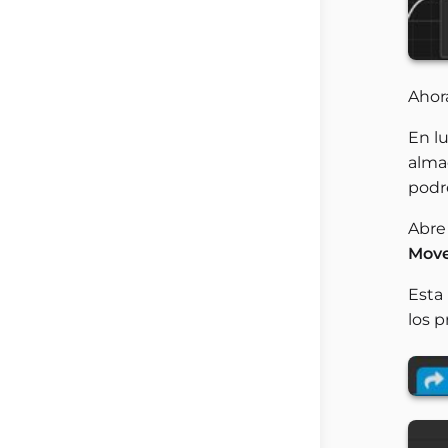
Ahor
En l
alma
podre
Abre
Move
Esta 
los p