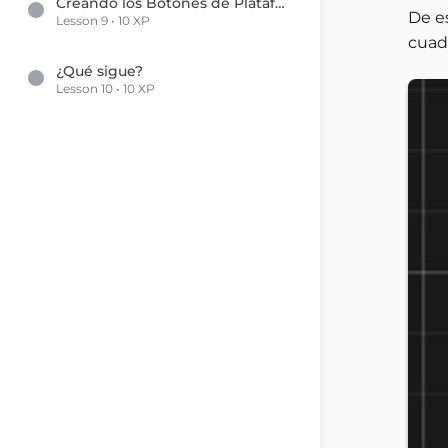
Creando los Botones de Plataforma
De e
Lesson 9 • 10 XP
cuad
¿Qué sigue?
Lesson 10 • 10 XP