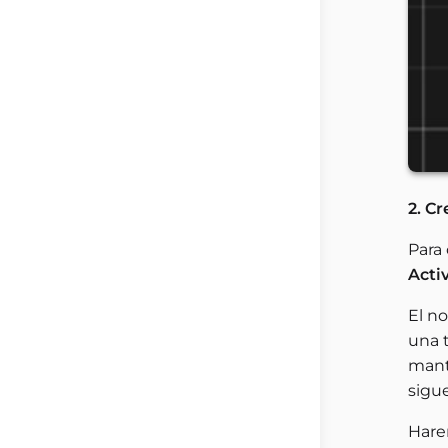
2. C
Para
Acti
El n
una 
mant
sigue
Hare