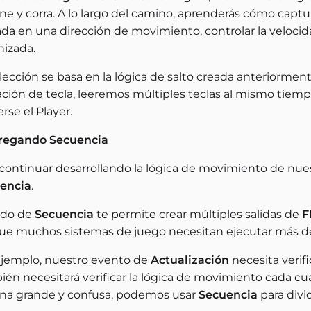
e y corra. A lo largo del camino, aprenderás cómo captur
ada en una dirección de movimiento, controlar la veloci
nizada.
lección se basa en la lógica de salto creada anteriorment
ación de tecla, leeremos múltiples teclas al mismo tiemp
se el Player.
gregando Secuencia
 continuar desarrollando la lógica de movimiento de nue
encia
.
odo de
Secuencia
te permite crear múltiples salidas de
F
ue muchos sistemas de juego necesitan ejecutar más de
ejemplo, nuestro evento de
Actualización
necesita verifi
én necesitará verificar la lógica de movimiento cada cua
na grande y confusa, podemos usar
Secuencia
para divid