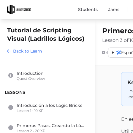
|
Students
Jams
Primero
Tutorial de Scripting
Visual (Ladrillos Lógicos)
Lesson 3 of 1
Back to Learn
Españ
Introduction
Quest Overview
Ke
Lo
LESSONS
le
Introducción a los Logic Bricks
Lesson 1 • 10 XP
En e
Primeros Pasos: Creando la Lógica de Salto para el Jugador
Lesson 2 • 20 XP
Utili