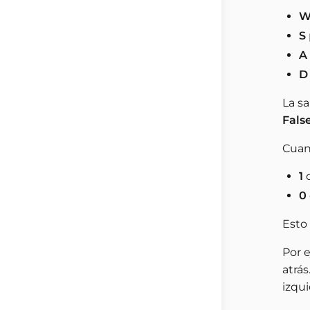
S
A
D
La s
Fals
Cuan
1
c
0
Esto
Por 
atrá
izqu