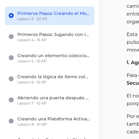
camin
Primeros Pasos: Creando el Movimiento Básico del Jugador
entr
Lesson 3 • 20 XP
orga
Esta 
Primeros Pasos: Jugando con las Animaciones del Personaje
Lesson 4 • 15 XP
puls
mover
Creando un elemento coleccionable
Lesson 5 • 10 XP
1. A
Para
Creando la lógica de ítems coleccionables
Lesson 6 • 10 XP
Secu
El n
Abriendo una puerta después de recoger todos los objetos
porq
Lesson 7 • 10 XP
Por 
Creando una Plataforma Activada por Botón
tambi
Lesson 8 • 10 XP
cade