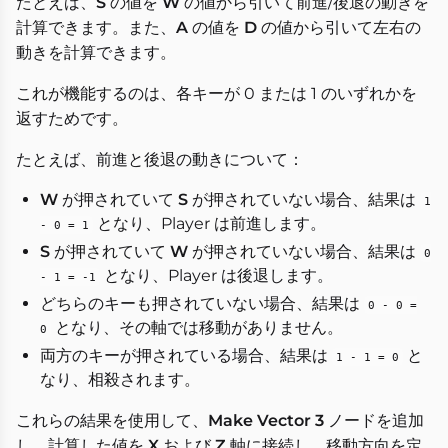
たとえば、
S
の値を
W
の値から引いて前進/後退の動きを
計算できます。また、
A
の値を
D
の値から引いて左右の
動きを計算できます。
これが機能するのは、各キーが 0 または 1 のいずれかを
返すためです。
たとえば、前進と後退の動きについて：
W
が押されていて
S
が押されていない場合、結果は
1
となり、Player は前進します。
- 0 = 1
S
が押されていて
W
が押されていない場合、結果は
0
となり、Player は後退します。
- 1 = -1
どちらのキーも押されていない場合、結果は
0 - 0 =
となり、その軸では移動がありません。
0
両方のキーが押されている場合、結果は
と
1 - 1 = 0
なり、相殺されます。
これらの結果を使用して、
Make Vector 3
ノードを追加
し、計算した値を
X
および
Z
軸に接続し、移動方向を定