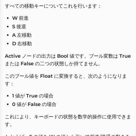
すべての移動キーについてこれを行います：
W
前進
S
後退
A
左移動
D
右移動
Active
ノードの出力は
Bool
値です。ブール変数は
True
または
False
の二つの状態しか持てません。
このブール値を
Float
に変換すると、次のようになりま
す：
1
値が
True
の場合
0
値が
False
の場合
これにより、キーボードの状態を数学的操作に使用できま
す。