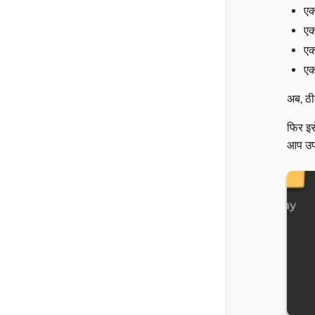
एक
एक
एक
एक
अब, ठी
फिर इस
आप उपय