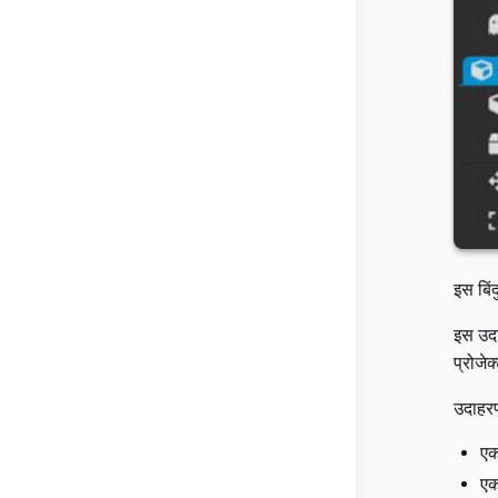
इस बिं
इस उदा
प्रोजे
उदाहरण
एक
एक