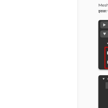
Mesh उ
इसका र