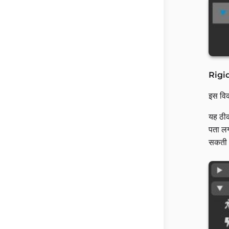
Rigi
इस विक
यह ठीक
पता लग
सकती थ