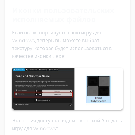
Иконки пользовательских
исполняемых файлов
Если вы экспортируете свою игру для
Windows, теперь вы можете выбрать
текстуру, которая будет использоваться в
качестве иконки
.exe
:
Эта опция доступна рядом с кнопкой "Создать
игру для Windows".