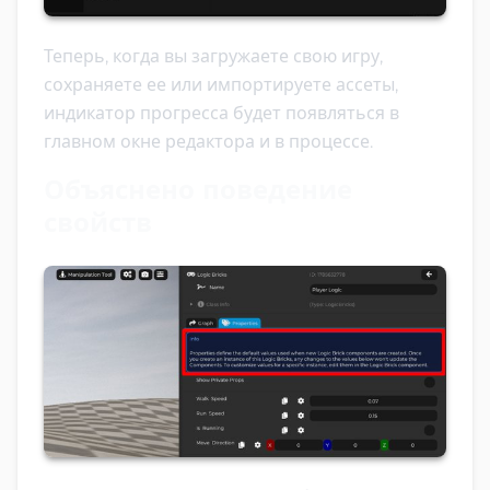
Теперь, когда вы загружаете свою игру,
сохраняете ее или импортируете ассеты,
индикатор прогресса будет появляться в
главном окне редактора и в процессе.
Объяснено поведение
свойств