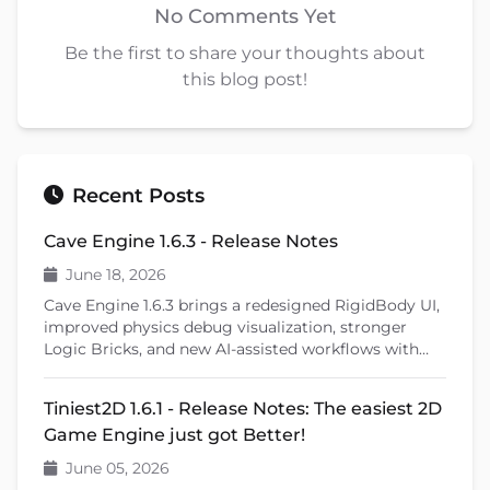
No Comments Yet
Be the first to share your thoughts about
this blog post!
Recent Posts
Cave Engine 1.6.3 - Release Notes
June 18, 2026
Cave Engine 1.6.3 brings a redesigned RigidBody UI,
improved physics debug visualization, stronger
Logic Bricks, and new AI-assisted workflows with
Cave Remote Control and the Cave CLI. This patch
release also introduces important fixes, better
Tiniest2D 1.6.1 - Release Notes: The easiest 2D
learning tools, and previews upcoming features like
Game Engine just got Better!
shader editing and ragdoll physics.
June 05, 2026