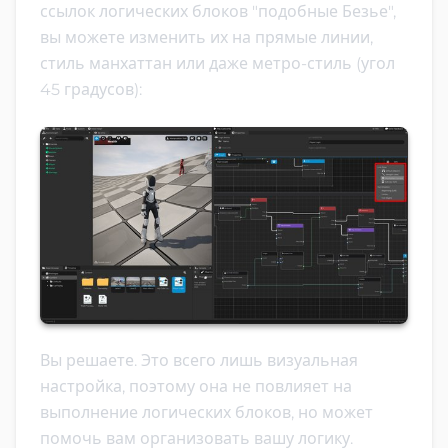
ссылок логических блоков "подобные Безье",
вы можете изменить их на прямые линии,
стиль манхаттан или даже метро-стиль (угол
45 градусов):
Вы решаете. Это всего лишь визуальная
настройка, поэтому она не повлияет на
выполнение логических блоков, но может
помочь вам организовать вашу логику.