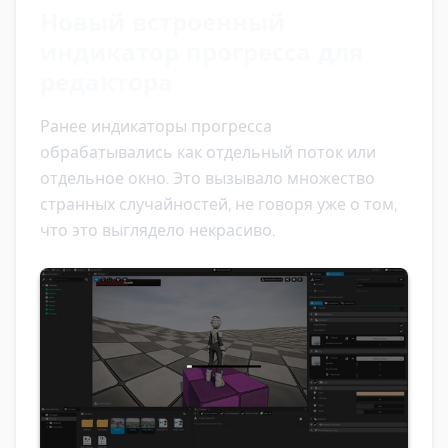
Новый встроенный
индикатор прогресса для
редактора
Ранее индикаторы прогресса
обрабатывались как отдельный поток или
отдельное окно. Это вызывало множество
странных случайностей, не говоря уже о том,
что это выглядело некрасиво.