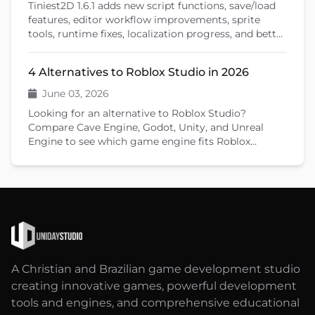
Tiniest2D 1.6.1 adds new script functions, save/load
features, editor workflow improvements, sprite
tools, runtime fixes, localization progress, and better
documentation.
4 Alternatives to Roblox Studio in 2026
June 03, 2026
Looking for an alternative to Roblox Studio?
Compare Cave Engine, Godot, Unity, and Unreal
Engine to see which game engine fits Roblox
developers moving to standalone games in 2026.
A Christian and Brazilian game development studio
creating innovative games, powerful development
tools and engines, and comprehensive educational