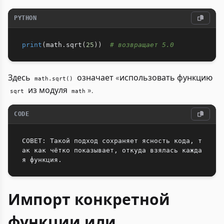
PYTHON
print
(
math
.
sqrt
(
25
)
)
# возвращает 5.0
Здесь
означает «использовать функцию
math.sqrt()
из модуля
».
sqrt
math
CODE
СОВЕТ: Такой подход сохраняет ясность кода, т
ак как чётко показывает, откуда взялась кажда
Импорт конкретной
функции или