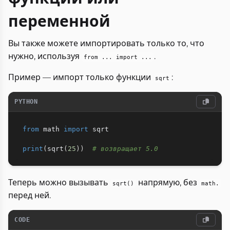
переменной
Вы также можете импортировать только то, что
нужно, используя
.
from ... import ...
Пример — импорт только функции
:
sqrt
PYTHON
from
 math 
import
 sqrt

print
(
sqrt
(
25
)
)
# возвращает 5.0
Теперь можно вызывать
напрямую, без
sqrt()
math.
перед ней.
CODE