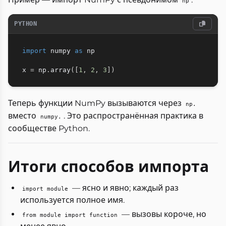
np
PYTHON
import
 numpy 
as
 np

x 
=
 np
.
array
(
[
1
,
2
,
3
]
)
Теперь функции NumPy вызываются через
np.
вместо
. Это распространённая практика в
numpy.
сообществе Python.
Итоги способов импорта
— ясно и явно; каждый раз
import module
используется полное имя.
— вызовы короче, но
from module import function