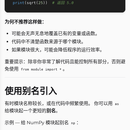
print
(
sqrt
(
25
)
)
# 返回 5.0
为何不推荐这样做：
可能会无声无息地覆盖已有的变量或函数。
代码中不清楚函数来源于哪个模块。
如果模块很大，可能会降低程序的运行效率。
重要提示：除非你非常了解代码且能控制所有部分，否则避
免使用
。
from module import *
使用别名引入
有时模块名称较长，或在代码中频繁使用。 你可以用
as
给模块起一个更短的
别名
。
示例 — 给 NumPy 模块起别名
：
np