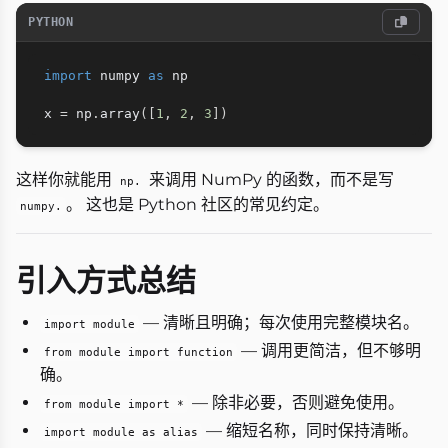
PYTHON
import
 numpy 
as
 np

x 
=
 np
.
array
(
[
1
,
2
,
3
]
)
这样你就能用
来调用 NumPy 的函数，而不是写
np.
。 这也是 Python 社区的常见约定。
numpy.
引入方式总结
— 清晰且明确；每次使用完整模块名。
import module
— 调用更简洁，但不够明
from module import function
确。
— 除非必要，否则避免使用。
from module import *
— 缩短名称，同时保持清晰。
import module as alias