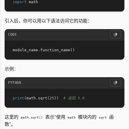
import
引入后，你可以用以下语法访问它的功能：
CODE
示例：
PYTHON
print
(
math
.
sqrt
(
25
)
)
# 返回 5.0
这里的
表示“使用
模块内的
函
math.sqrt()
math
sqrt
数”。