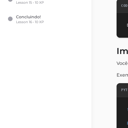
Lesson 15 • 10 XP
COD
Concluindo!
Lesson 16 • 10 XP
Im
Você
Exem
PYT