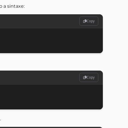
 a sintaxe:
Copy
Copy
.