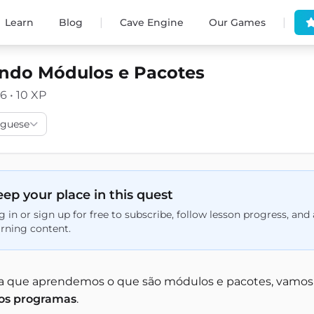
|
|
Learn
Blog
Cave Engine
Our Games
ndo Módulos e Pacotes
6 • 10 XP
uguese
ep your place in this quest
g in or sign up for free to subscribe, follow lesson progress, an
arning content.
a que aprendemos o que são módulos e pacotes, vamos 
os programas
.