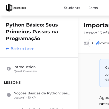
|
Students
Jams
Importa
Python Básico: Seus
Primeiros Passos na
Lesson 13 of 1
Programação
Port
Back to Learn
Introduction
Ke
Quest Overview
Lo
le
LESSONS
Noções Básicas de Python: Seus Primeiros Passos na Programação
Agor
Lesson 1 • 10 XP
noss