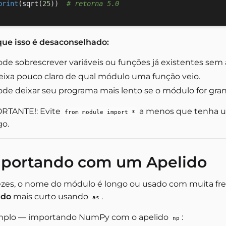
print
(
sqrt
(
25
)
)
# retorna 5.0
que isso é desaconselhado:
ode sobrescrever variáveis ou funções já existentes sem 
eixa pouco claro de qual módulo uma função veio.
ode deixar seu programa mais lento se o módulo for gra
RTANTE!: Evite
a menos que tenha um
from module import *
go.
portando com um Apelido
ezes, o nome do módulo é longo ou usado com muita fr
ido
mais curto usando
.
as
plo — importando NumPy com o apelido
:
np