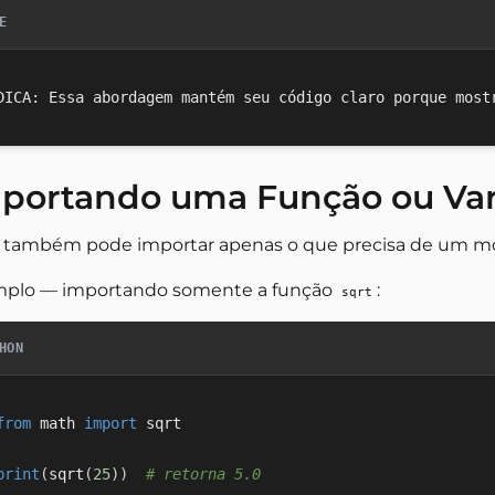
E
portando uma Função ou Vari
 também pode importar apenas o que precisa de um 
plo — importando somente a função
:
sqrt
HON
from
 math 
import
 sqrt

print
(
sqrt
(
25
)
)
# retorna 5.0