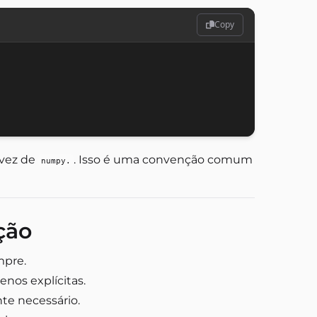
Copy
vez de
. Isso é uma convenção comum
numpy.
ção
mpre.
nos explícitas.
te necessário.