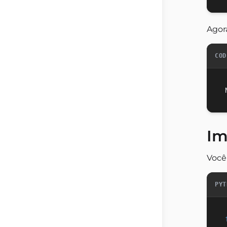
Agor
COD
Im
Você
PYT