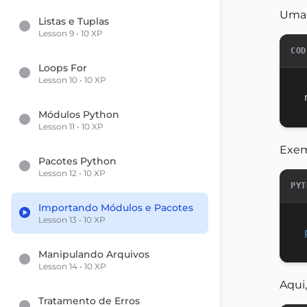
Uma 
Listas e Tuplas
Lesson 9 • 10 XP
COD
Loops For
Lesson 10 • 10 XP
Módulos Python
Lesson 11 • 10 XP
Exem
Pacotes Python
Lesson 12 • 10 XP
PYT
Importando Módulos e Pacotes
Lesson 13 • 10 XP
Manipulando Arquivos
Lesson 14 • 10 XP
Aqui
Tratamento de Erros