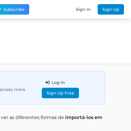
Subscribe
Sign In
Sign Up
Log In
d access more
Sign Up Free
ver as diferentes formas de
importá-los em