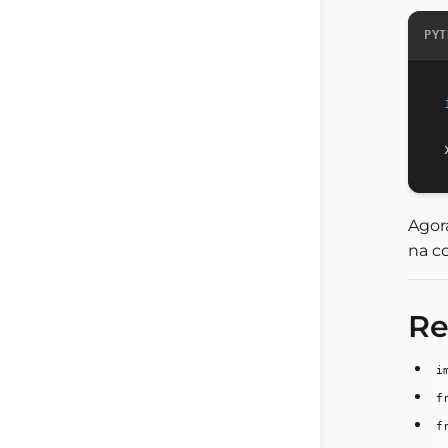
PYT
Agor
na c
Re
i
f
f