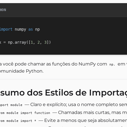
HON
import
 numpy 
as
 np

x 
=
 np
.
array
(
[
1
,
2
,
3
]
)
a você pode chamar as funções do NumPy com
em 
np.
omunidade Python.
sumo dos Estilos de Importa
— Claro e explícito; usa o nome completo se
mport module
— Chamadas mais curtas, mas me
rom module import function
— Evite a menos que seja absolutamen
rom module import *