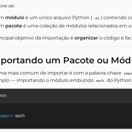
re-se:
Um
módulo
é um único arquivo Python (
) contendo có
.py
Um
pacote
é uma coleção de módulos relacionados em 
incipal objetivo da importação é
organizar
o código e faci
portando um Pacote ou Módu
rma mais comum de importar é com a palavra-chave
impo
plo — importando o módulo embutido
do Python
math
HON
import