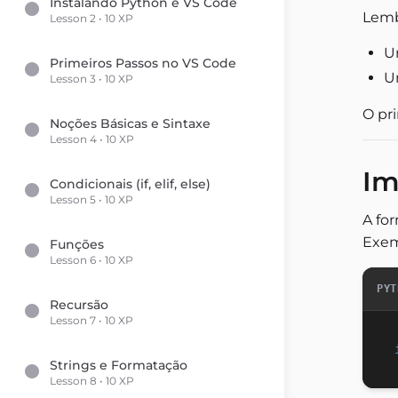
Instalando Python e VS Code
Lemb
Lesson 2 • 10 XP
Primeiros Passos no VS Code
Lesson 3 • 10 XP
O pr
Noções Básicas e Sintaxe
Lesson 4 • 10 XP
Im
Condicionais (if, elif, else)
Lesson 5 • 10 XP
A fo
Exem
Funções
Lesson 6 • 10 XP
PYT
Recursão
Lesson 7 • 10 XP
Strings e Formatação
Lesson 8 • 10 XP