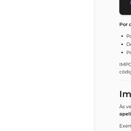
Por 
P
D
P
IMPO
códi
Im
Às v
apel
Exem