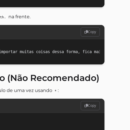
na frente.
th.
Copy
o (Não Recomendado)
dulo de uma vez usando
:
*
Copy