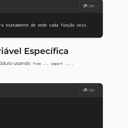
Copy
ável Específica
módulo usando
.
from ... import ...
Copy