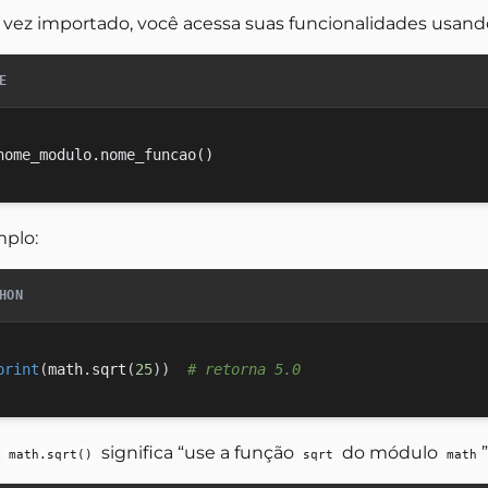
vez importado, você acessa suas funcionalidades usando
E
plo:
HON
print
(
math
.
sqrt
(
25
)
)
# retorna 5.0
,
significa “use a função
do módulo
”
math.sqrt()
sqrt
math