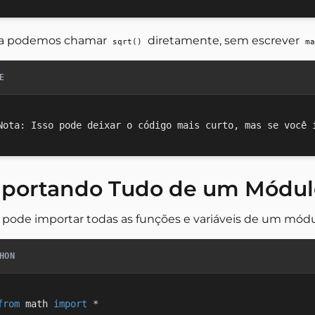
a podemos chamar
diretamente, sem escrever
sqrt()
ma
E
portando Tudo de um Módul
 pode importar todas as funções e variáveis de um mó
HON
from
 math 
import
*