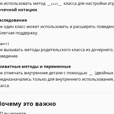
ак использовать метод
класса для настройки а
__init__
очечной нотации
.
аследование
ак один класс может использовать и расширять поведени
блегчая поддержку.
uper()
ак вызывать методы родительского класса из дочернего
оведение.
риватные методы и переменные
ак отмечать внутренние детали с помощью
(двойных 
__
редназначались только для внутреннего использования
асса.
 Почему это важно
П вы можете: