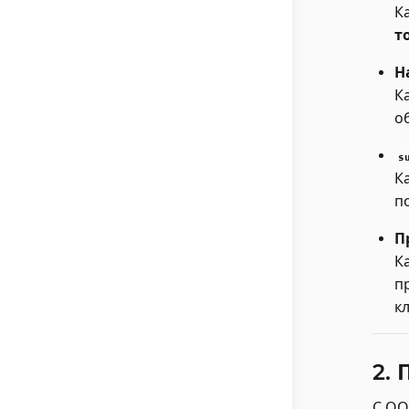
К
т
Н
К
о
s
К
п
П
К
п
кл
2.
С ОО