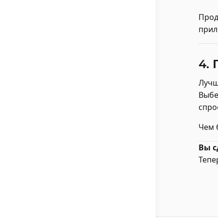
Прод
прил
4.
Лучш
Выбе
спро
Чем 
Вы с
Тепе