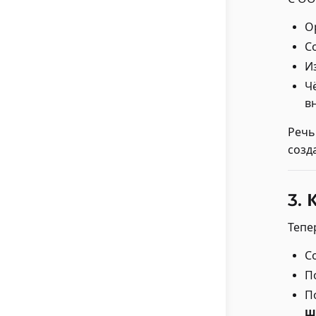
О
С
И
Ч
в
Речь
созд
3.
Тепер
С
П
П
ш