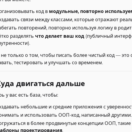
рганизовывать код в
модульные, повторно использу
оздавать связи между классами, которые отражают реал
збегать повторений, повторно используя логику в родит
ётко разделять
что делает ваш код
(публичный интерф
нутренности).
 не только о том, чтобы писать более чистый код — это
авать, тестировать и улучшать со временем.
 Куда двигаться дальше
ь у вас есть база, чтобы:
оздавать небольшие и средние приложения с увереннос
онимать и использовать ООП-код, написанный другими.
огружаться в более продвинутые концепции ООП, такие
аблоны проектирования
.