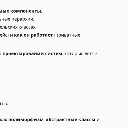
емые компоненты
.
ьные иерархии.
ельских классах.
ейс) и
как он работает
(приватные
 о
проектировании систем
, которые легче
тью.
 как
полиморфизм
,
абстрактные классы
и