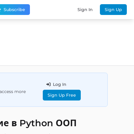
Subscribe
Sign In
Sign Up
Log In
d access more
Sign Up Free
ие в Python ООП