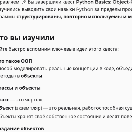
равляем! 🎉 Вы завершили квест
Python Basics: Object
аучились выводить свои навыки Python за пределы прос
граммы
структурированы, повторно используемы и
Что вы изучили
йте быстро вспомним ключевые идеи этого квеста:
то такое ООП
пособ моделировать реальные концепции в коде, объе
методы) в
объекты
.
лассы и объекты
ласс
— это чертеж.
бъект
(экземпляр) — это реальная, работоспособная сущ
бъекты хранят своё собственное состояние и делят пове
оздание объектов