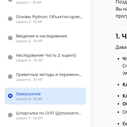
Позд
Lesson 1 • 10 XP
Вы н
про
Основы Python: Объектно-ориентированное программирование (ООП)
Lesson 2 • 10 XP
1. 
Введение в наследование
Lesson 3 • 10 XP
Дава
Наследование Часть 2: super()
Ч
Lesson 4 • 10 XP
С
(
Приватные методы и переменные
Lesson 5 • 10 XP
К
Завершение
К
Lesson 6 • 10 XP
О
О
Шпаргалка по ООП (Дополнительно)
Lesson 7 • 10 XP
С