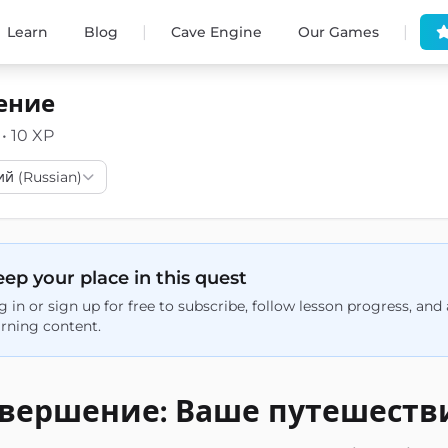
|
|
Learn
Blog
Cave Engine
Our Games
ение
 • 10 XP
ий (Russian)
ep your place in this quest
g in or sign up for free to subscribe, follow lesson progress, an
arning content.
вершение: Ваше путешеств