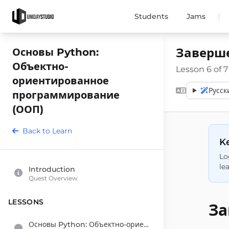
|
Students
Jams
Заверш
Основы Python:
Объектно-
Lesson 6 of 7
ориентированное
Русск
программирование
(ООП)
Back to Learn
Ke
Lo
le
Introduction
Quest Overview
LESSONS
За
Основы Python: Объектно-ориентированное программирование (ООП)