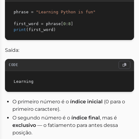
phrase 
=
"Learning Python is fun"
first_word 
=
 phrase
[
0
:
8
]
print
(
first_word
)
Saída:
CODE
O primeiro número é o
índice inicial
(0 para o
primeiro caractere).
O segundo número é o
índice final
, mas é
exclusivo
— o fatiamento para antes dessa
posição.