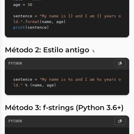
age 
=
30
sentence 
=
"My name is {} and I am {} years o
ld."
.
format
(
name
,
 age
)
print
(
sentence
)
Método 2: Estilo antigo
%
PYTHON
sentence 
=
"My name is %s and I am %s years o
ld."
%
(
name
,
 age
)
Método 3:
f-strings
(Python 3.6+)
PYTHON