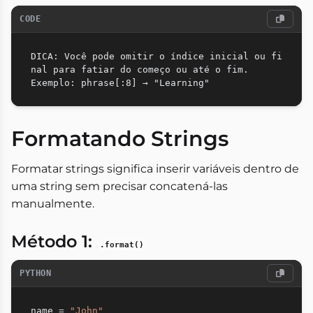
CODE
DICA: Você pode omitir o índice inicial ou fi
nal para fatiar do começo ou até o fim.

Formatando Strings
Formatar strings significa inserir variáveis dentro de
uma string sem precisar concatená-las
manualmente.
Método 1:
.format()
PYTHON
name 
=
"John"