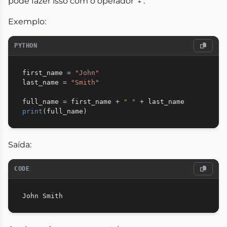
pode fazer isso com o operador
.
+
Exemplo:
PYTHON
first_name 
=
"John"
last_name 
=
"Smith"
full_name 
=
 first_name 
+
" "
+
print
(
full_name
)
Saída:
CODE