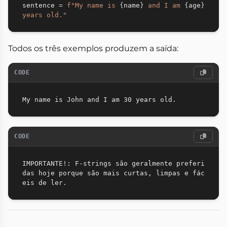
sentence 
=
f"My name is 
{
name
}
 and I am 
{
age
}
years old."
Todos os três exemplos produzem a saída:
CODE
CODE
IMPORTANTE!: F-strings são geralmente preferi
das hoje porque são mais curtas, limpas e fác