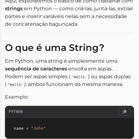
Aqui, exploraremos o básico de como trabalhar com
strings
em Python — como criá-las, juntá-las, extrair
partes e inserir variáveis nelas sem a necessidade
de concatenação bagunçada.
O que é uma String?
Em Python, uma string é simplesmente uma
sequência de caracteres
envolta em aspas.
Podem ser aspas simples (
) ou aspas duplas
'Hello'
(
), ambos funcionam da mesma maneira.
"Hello"
Exemplo:
PYTHON
name 
=
"John"