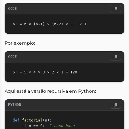
CODE
Por exemplo:
CODE
Aqui está a versão recursiva em Python:
PYTHON
def
factorial
(
n
)
:
if
 n 
==
0
:
# caso base