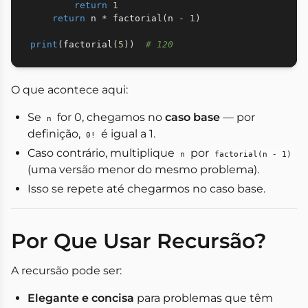
return
1
return
 n 
*
 factorial
(
n 
-
1
)
print
(
factorial
(
5
)
)
# 120
O que acontece aqui:
Se
for 0, chegamos no
caso base
— por
n
definição,
é igual a 1.
0!
Caso contrário, multiplique
por
n
factorial(n - 1)
(uma versão menor do mesmo problema).
Isso se repete até chegarmos no caso base.
Por Que Usar Recursão?
A recursão pode ser:
Elegante e concisa
para problemas que têm