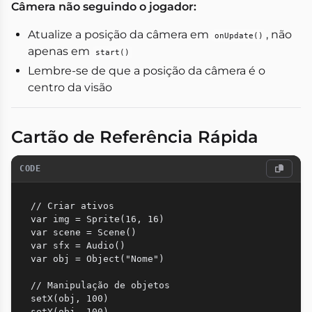
Câmera não seguindo o jogador:
Atualize a posição da câmera em
, não
onUpdate()
apenas em
start()
Lembre-se de que a posição da câmera é o
centro da visão
Cartão de Referência Rápida
CODE
// Criar ativos

var img = Sprite(16, 16)

var scene = Scene()

var sfx = Audio()

var obj = Object("Nome")

// Manipulação de objetos

setX(obj, 100)

setY(obj, 100)
