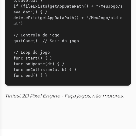
o/save.dat")

if (fileExists(getAppDataPath() + "/MeuJogo/s
ave.dat")) { }

deleteFile(getAppDataPath() + "/MeuJogo/old.d
at")

// Controle do jogo

quitGame()  // Sair do jogo

// Loop do jogo

func start() { }

func onUpdate(dt) { }

func onCollision(a, b) { }

Tiniest 2D Pixel Engine - Faça jogos, não motores.