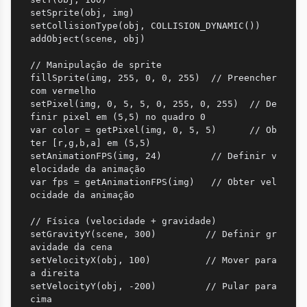
setSprite(obj, img)

setCollisionType(obj, COLLISION_DYNAMIC())

addObject(scene, obj)

// Manipulação de sprite

fillSprite(img, 255, 0, 0, 255)  // Preencher 
com vermelho

setPixel(img, 0, 5, 5, 0, 255, 0, 255)  // De
finir pixel em (5,5) no quadro 0

var color = getPixel(img, 0, 5, 5)      // Ob
ter [r,g,b,a] em (5,5)

setAnimationFPS(img, 24)         // Definir v
elocidade da animação

var fps = getAnimationFPS(img)   // Obter vel
ocidade da animação

// Física (velocidade + gravidade)

setGravityY(scene, 300)         // Definir gr
avidade da cena

setVelocityX(obj, 100)          // Mover para 
a direita

setVelocityY(obj, -200)         // Pular para 
cima
