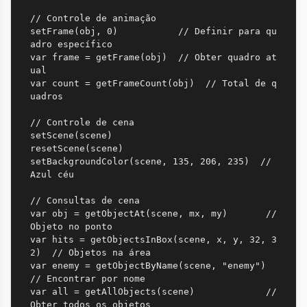
// Controle de animação

setFrame(obj, 0)           // Definir para qu
adro específico

var frame = getFrame(obj)  // Obter quadro at
ual

var count = getFrameCount(obj)  // Total de q
uadros

// Controle de cena

setScene(scene)

resetScene(scene)

setBackgroundColor(scene, 135, 206, 235)  // 
Azul céu

// Consultas de cena

var obj = getObjectAt(scene, mx, my)       // 
Objeto no ponto

var hits = getObjectsInBox(scene, x, y, 32, 3
2)  // Objetos na área

var enemy = getObjectByName(scene, "enemy")     
// Encontrar por nome

var all = getAllObjects(scene)             // 
Obter todos os objetos
