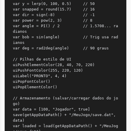
var y = lerp(0, 100, 0.5)     // 50

var snapped = round(15.7)     // 16

var dir = sign(-8)            // -1

var power = pow(2, 3)         // 8

var angle = PI() / 2          // 1.5708... ra
dianos

var bob = sin(angle)          // Trig usa rad
ianos

var deg = rad2deg(angle)      // 90 graus

// Pilhas de estilo de UI

uiPushElementColor(28, 40, 70, 220)

uiPushFontColor(255, 220, 120)

uiLabel("PRONTO", 4, 4)

uiPopFontColor()

uiPopElementColor()

// Armazenamento (salvar/carregar dados do jo
go)

var data = [100, "Jogador", true]

save(getAppDataPath() + "/MeuJogo/save.dat", 
data)

var loaded = load(getAppDataPath() + "/MeuJog