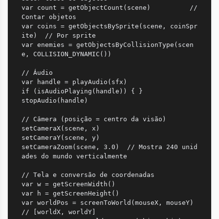
var count = getObjectCount(scene)          // 
Contar objetos

var coins = getObjectsBySprite(scene, coinSpr
ite)  // Por sprite

var enemies = getObjectsByCollisionType(scen
e, COLLISION_DYNAMIC())

// Áudio

var handle = playAudio(sfx)

if (isAudioPlaying(handle)) { }

stopAudio(handle)

// Câmera (posição = centro da visão)

setCameraX(scene, x)

setCameraY(scene, y)

setCameraZoom(scene, 3.0)  // Mostra 240 unid
ades do mundo verticalmente

// Tela e conversão de coordenadas

var w = getScreenWidth()

var h = getScreenHeight()

var worldPos = screenToWorld(mouseX, mouseY)  
// [worldX, worldY]
