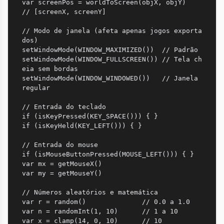
var screenPos = worldToScreen(objX, objY)     
// [screenX, screenY]

// Modo de janela (afeta apenas jogos exporta
dos)

setWindowMode(WINDOW_MAXIMIZED())  // Padrão

setWindowMode(WINDOW_FULLSCREEN()) // Tela ch
eia sem bordas

setWindowMode(WINDOW_WINDOWED())   // Janela 
regular

// Entrada do teclado

if (isKeyPressed(KEY_SPACE())) { }

if (isKeyHeld(KEY_LEFT())) { }

// Entrada do mouse

if (isMouseButtonPressed(MOUSE_LEFT())) { }

var mx = getMouseX()

var my = getMouseY()

// Números aleatórios e matemática

var r = random()              // 0.0 a 1.0

var n = randomInt(1, 10)      // 1 a 10

var x = clamp(14, 0, 10)      // 10
