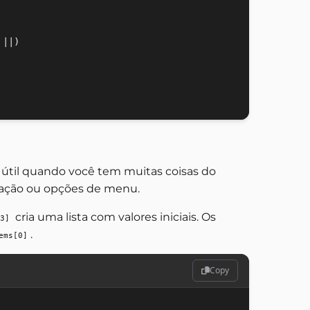
||)

é útil quando você tem muitas coisas do
icação ou opções de menu.
cria uma lista com valores iniciais. Os
3]
.
ems[0]
Copy