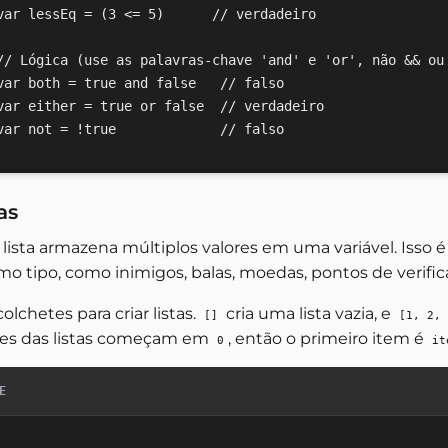
var lessEq = (3 <= 5)      // verdadeiro

// Lógica (use as palavras-chave 'and' e 'or', não && ou 
var both = true and false   // falso

var either = true or false  // verdadeiro

as
lista armazena múltiplos valores em uma variável. Isso 
o tipo, como inimigos, balas, moedas, pontos de verif
olchetes para criar listas.
cria uma lista vazia, e
[]
[1, 2, 
ces das listas começam em
, então o primeiro item é
0
it
E