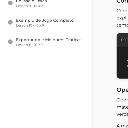
Com
Colisão e Física
Lesson 9 • 10 XP
Come
expl
Exemplo de Jogo Completo
temp
Lesson 10 • 10 XP
Exportando e Melhores Práticas
COD
Lesson 11 • 10 XP
Ope
Oper
mate
verda
A ma