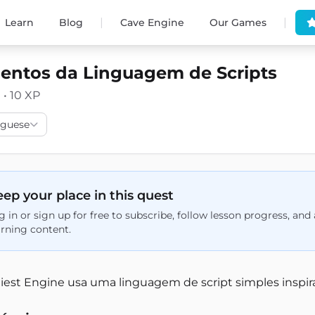
|
|
Learn
Blog
Cave Engine
Our Games
ntos da Linguagem de Scripts
 • 10 XP
uguese
ep your place in this quest
g in or sign up for free to subscribe, follow lesson progress, an
arning content.
niest Engine usa uma linguagem de script simples inspi