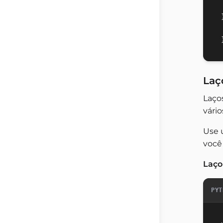
Laç
Laço
vári
Use 
você
Laço
PYT