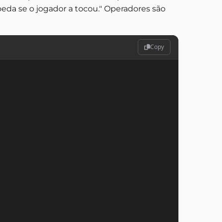
oeda se o jogador a tocou." Operadores são
Copy