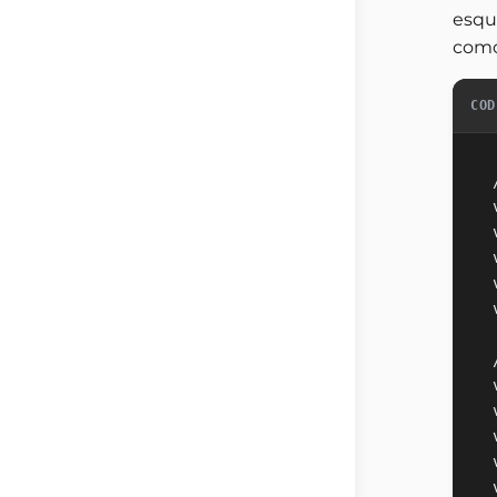
esqu
como
COD