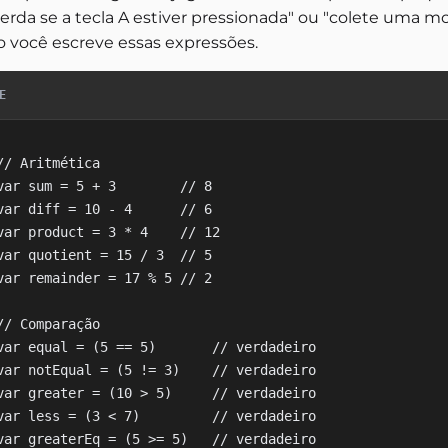
erda se a tecla A estiver pressionada" ou "colete uma m
 você escreve essas expressões.
E
// Aritmética

var sum = 5 + 3        // 8

var diff = 10 - 4      // 6

var product = 3 * 4    // 12

var quotient = 15 / 3  // 5

var remainder = 17 % 5 // 2

// Comparação

var equal = (5 == 5)       // verdadeiro

var notEqual = (5 != 3)    // verdadeiro

var greater = (10 > 5)     // verdadeiro

var less = (3 < 7)         // verdadeiro

var greaterEq = (5 >= 5)   // verdadeiro
