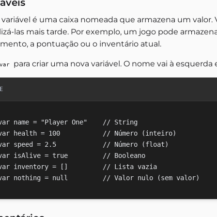
iáveis
variável é uma caixa nomeada que armazena um valor. Vo
ilizá-las mais tarde. Por exemplo, um jogo pode armazena
mento, a pontuação ou o inventário atual.
para criar uma nova variável. O nome vai à esquerda e o
var
E
var name = "Player One"    // String

var health = 100           // Número (inteiro)

var speed = 2.5            // Número (float)

var isAlive = true         // Booleano

var inventory = []         // Lista vazia
