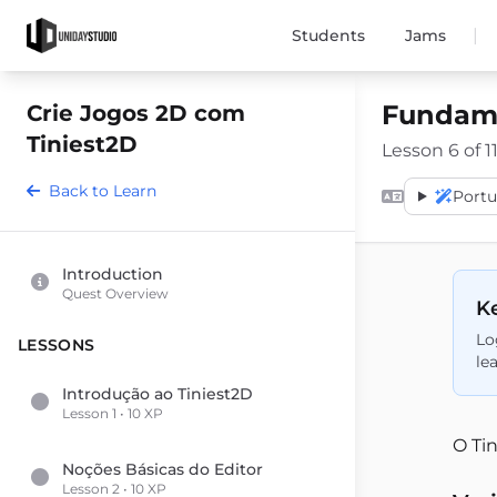
|
Students
Jams
Fundame
Crie Jogos 2D com
Tiniest2D
Lesson 6 of 11
Back to Learn
Port
Introduction
Quest Overview
Ke
Lo
LESSONS
le
Introdução ao Tiniest2D
Lesson 1 • 10 XP
O Ti
Noções Básicas do Editor
Lesson 2 • 10 XP