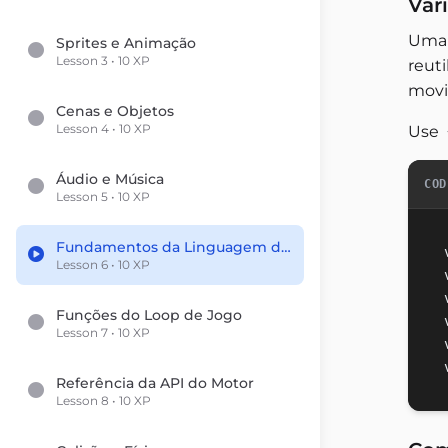
Var
Uma 
Sprites e Animação
Lesson 3 • 10 XP
reut
movi
Cenas e Objetos
Lesson 4 • 10 XP
Use
Áudio e Música
COD
Lesson 5 • 10 XP
Fundamentos da Linguagem de Scripts
Lesson 6 • 10 XP
Funções do Loop de Jogo
Lesson 7 • 10 XP
Referência da API do Motor
Lesson 8 • 10 XP