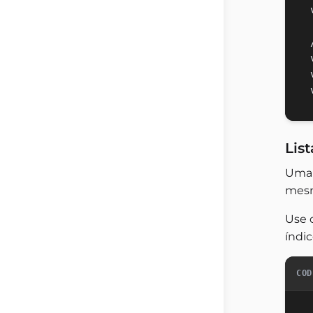
List
Uma 
mesm
Use c
índi
COD