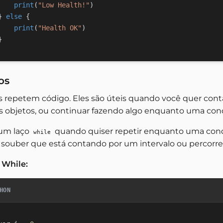
print
(
"Low Health!"
)
}
else
{
print
(
"Health OK"
)
}
os
s repetem código. Eles são úteis quando você quer conta
os objetos, ou continuar fazendo algo enquanto uma con
um laço
quando quiser repetir enquanto uma condi
while
 souber que está contando por um intervalo ou percorren
 While:
HON