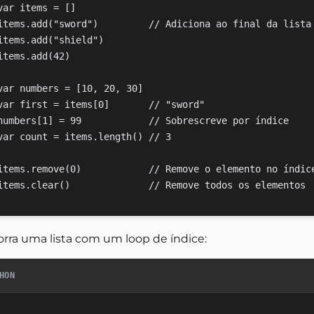
var items = []

items.add("sword")         // Adiciona ao final da lista

items.add("shield")

items.add(42)

var numbers = [10, 20, 30]

var first = items[0]       // "sword"

numbers[1] = 99            // Sobrescreve por índice

var count = items.length() // 3

items.remove(0)            // Remove o elemento no índice
orra uma lista com um loop de índice:
HON