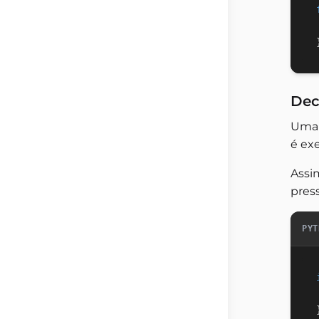
Dec
Uma 
é exe
Assi
press
PYT