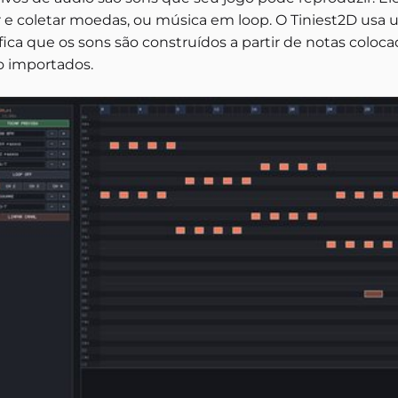
r e coletar moedas, ou música em loop. O Tiniest2D usa u
ifica que os sons são construídos a partir de notas col
o importados.