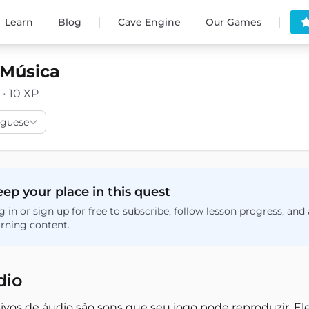
|
|
Learn
Blog
Cave Engine
Our Games
 Música
 • 10 XP
uguese
ep your place in this quest
g in or sign up for free to subscribe, follow lesson progress, an
arning content.
dio
tivos de áudio são sons que seu jogo pode reproduzir. E