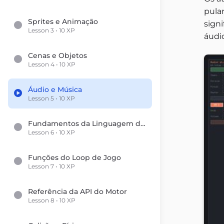
pula
Sprites e Animação
sign
Lesson 3 • 10 XP
áudi
Cenas e Objetos
Lesson 4 • 10 XP
Áudio e Música
Lesson 5 • 10 XP
Fundamentos da Linguagem de Scripts
Lesson 6 • 10 XP
Funções do Loop de Jogo
Lesson 7 • 10 XP
Referência da API do Motor
Lesson 8 • 10 XP