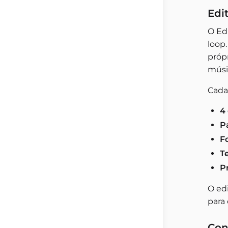
Edi
O Ed
loop
própr
músi
Cada
4
P
F
T
P
O ed
para 
Con