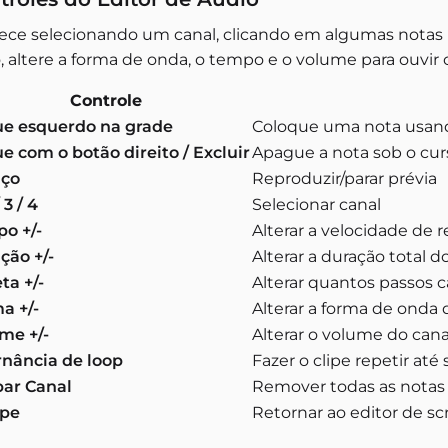
ce selecionando um canal, clicando em algumas notas 
o, altere a forma de onda, o tempo e o volume para ouv
Controle
ue esquerdo na grade
Coloque uma nota usand
ue com o botão direito / Excluir
Apague a nota sob o cur
aço
Reproduzir/parar prévia
/ 3 / 4
Selecionar canal
o +/-
Alterar a velocidade de
ção +/-
Alterar a duração total d
ta +/-
Alterar quantos passos 
a +/-
Alterar a forma de onda 
me +/-
Alterar o volume do cana
rnância de loop
Fazer o clipe repetir até
ar Canal
Remover todas as notas 
ape
Retornar ao editor de sc