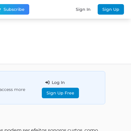
Subscribe
Sign In
Sign Up
Log In
d access more
Sign Up Free
les podem ser efeitos sonoros curtos, como