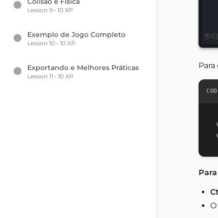
Colisão e Física
Lesson 9 • 10 XP
Exemplo de Jogo Completo
Lesson 10 • 10 XP
Para 
Exportando e Melhores Práticas
Lesson 11 • 10 XP
COD
Para
C
O