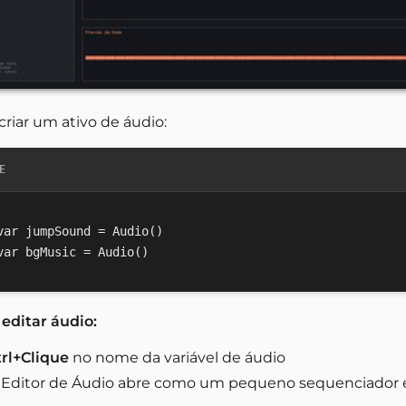
criar um ativo de áudio:
E
var jumpSound = Audio()

 editar áudio:
trl+Clique
no nome da variável de áudio
 Editor de Áudio abre como um pequeno sequenciador