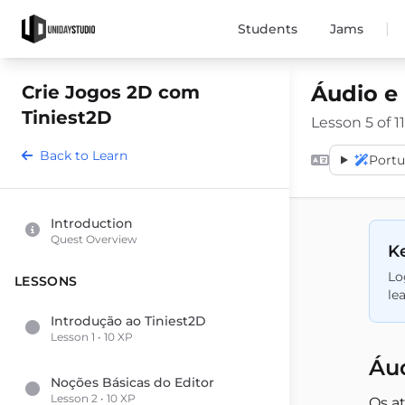
|
Students
Jams
Áudio e
Crie Jogos 2D com
Tiniest2D
Lesson 5 of 11
Back to Learn
Port
Introduction
Quest Overview
Ke
Lo
LESSONS
le
Introdução ao Tiniest2D
Lesson 1 • 10 XP
Áu
Noções Básicas do Editor
Lesson 2 • 10 XP
Os a