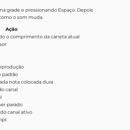
na grade e pressionando Espaço. Depois
ir como o som muda.
Ação
o o comprimento da caneta atual
sor
 reprodução
o padrão
cada nota colocada dura
do canal
l
 ser parado
do canal ativo
ript