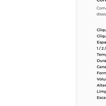
Come
diss
Cliq
Cliq
Esp
1 / 2 
Temp
Dura
Cane
Form
Volu
Alte
Limp
Esc