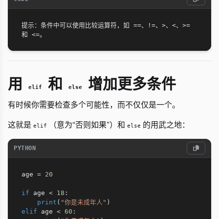
提示：条件中可以使用比较运算符，如 ==、!=、>、<、>= 
用
和
增加更多条件
elif
else
有时候你需要检查多个可能性，而不仅仅是一个。
这就是
（意为“否则如果”）和
的用武之地：
elif
else
PYTHON
age 
=
20
if
 age 
<
18
:
print
(
"你是未成年人"
)
elif
 age 
<
60
: