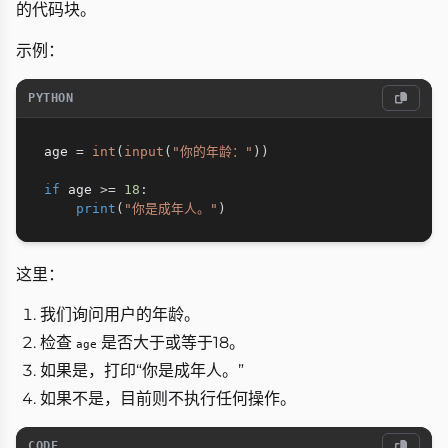
的代码块。
示例：
PYTHON
age 
=
int
(
input
(
"你的年龄："
)
)
if
 age 
>=
18
:
print
(
"你是成年人。"
)
这里：
我们询问用户的年龄。
检查
是否大于或等于18。
age
如果是，打印“你是成年人。”
如果不是，目前则不执行任何操作。
CODE