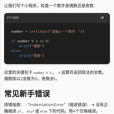
让我们写个小程序，检查一个数字是偶数还是奇数：
PYTHON
number 
=
int
(
input
(
"请输入一个数字："
)
)
if
 number 
%
2
==
0
:
print
(
"偶数"
)
else
:
print
(
"奇数"
)
这里的关键在于
。
运算符返回除法的余数。
number % 2
%
偶数除以2余数为0，奇数余1。
常见新手错误
排错指南： • “IndentationError”（缩进错误） → 没有正
确缩进
、
或
下的代码。用4个空格缩进。 •
if
elif
else