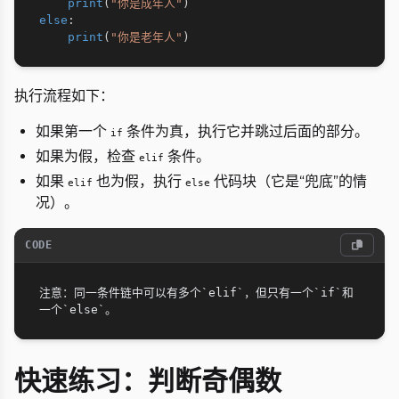
print
(
"你是成年人"
)
else
:
print
(
"你是老年人"
)
执行流程如下：
如果第一个
条件为真，执行它并跳过后面的部分。
if
如果为假，检查
条件。
elif
如果
也为假，执行
代码块（它是“兜底”的情
elif
else
况）。
CODE
注意：同一条件链中可以有多个`elif`，但只有一个`if`和
快速练习：判断奇偶数