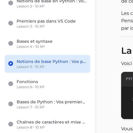
Notions de base en Python : Vos premiers pas en programmation
de ce
Lesson 2 • 10 XP
Les 
Pense
Premiers pas dans VS Code
Lesson 3 • 10 XP
par ic
Bases et syntaxe
Lesson 4 • 10 XP
La
Notions de base Python : Vos premiers pas en programmation
Voici
Lesson 5 • 10 XP
PYT
Fonctions
Lesson 6 • 10 XP
Bases de Python : Vos premiers pas en programmation
Lesson 7 • 10 XP
Chaînes de caractères et mise en forme
Lesson 8 • 10 XP
Vous