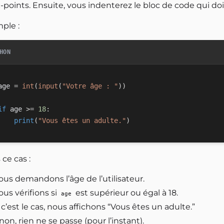
points. Ensuite, vous indenterez le bloc de code qui doit
ple :
HON
age 
=
int
(
input
(
"Votre âge : "
)
)
if
 age 
>=
18
:
print
(
"Vous êtes un adulte."
)
ce cas :
ous demandons l’âge de l’utilisateur.
us vérifions si
est supérieur ou égal à 18.
age
 c’est le cas, nous affichons “Vous êtes un adulte.”
non, rien ne se passe (pour l’instant).