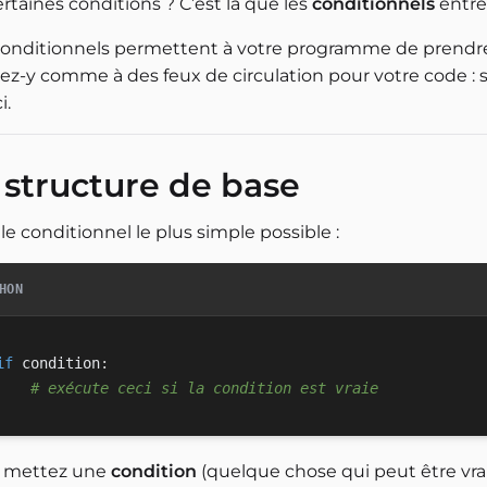
rtaines conditions ? C’est là que les
conditionnels
entre
conditionnels permettent à votre programme de prendre
z-y comme à des feux de circulation pour votre code : si le f
i.
 structure de base
 le conditionnel le plus simple possible :
HON
if
 condition
:
# exécute ceci si la condition est vraie
 mettez une
condition
(quelque chose qui peut être vrai