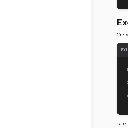
Ex
Créo
PYT
La m