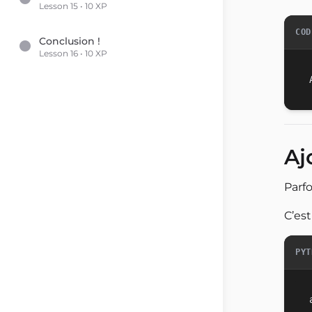
Lesson 15 • 10 XP
COD
Conclusion !
Lesson 16 • 10 XP
Aj
Parfo
C’est
PYT