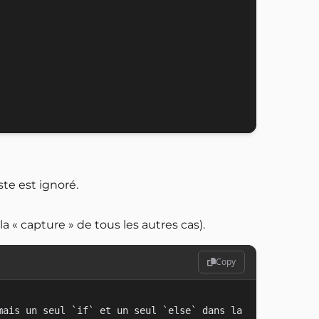
este est ignoré.
la « capture » de tous les autres cas).
Copy