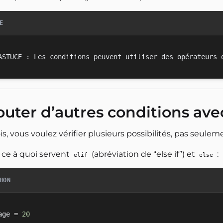
E
outer d’autres conditions av
is, vous voulez vérifier plusieurs possibilités, pas seulem
 ce à quoi servent
(abréviation de “else if”) et
:
elif
else
HON
age 
=
20