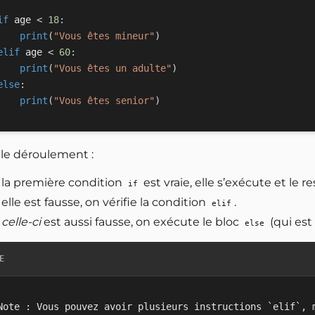
if
 age 
<
18
:
print
(
"Vous êtes mineur"
)
elif
 age 
<
60
:
print
(
"Vous êtes un adulte"
)
else
:
print
(
"Vous êtes senior"
)
 le déroulement :
i la première condition
est vraie, elle s’exécute et le r
if
 elle est fausse, on vérifie la condition
.
elif
i
celle-ci
est aussi fausse, on exécute le bloc
(qui est 
else
E