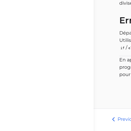
divis
Er
Dépa
Utili
/
if
e
En a
prog
pour
Previ