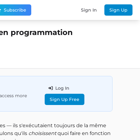
Subscribe
Sign In
Sign Up
s en programmation
Log In
d access more
Sign Up Free
s — ils s'exécutaient toujours de la même
ulons qu'ils
choisissent
quoi faire en fonction