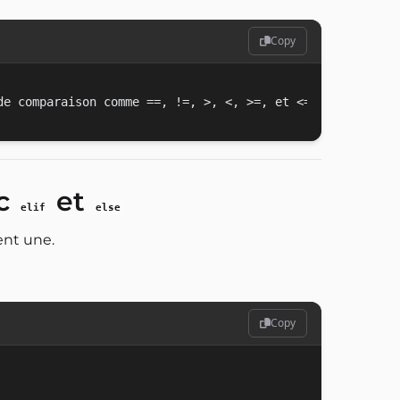
Copy
ec
et
elif
else
ent une.
Copy