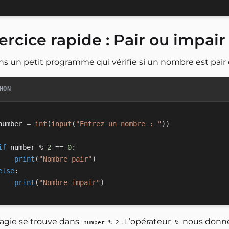
ercice rapide : Pair ou impair
ns un petit programme qui vérifie si un nombre est pair 
HON
number 
=
int
(
input
(
"Entrez un nombre : "
)
)
if
 number 
%
2
==
0
:
print
(
"Nombre pair"
)
else
:
print
(
"Nombre impair"
)
agie se trouve dans
. L’opérateur
nous donne 
number % 2
%