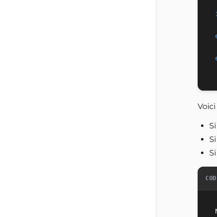
Voici
S
Si
S
COD