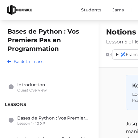
|
Students
Jams
Notions
Bases de Python : Vos
Premiers Pas en
Lesson 5 of 1
Programmation
Franc
Back to Learn
Introduction
Ke
Quest Overview
Lo
le
LESSONS
Bases de Python : Vos Premiers Pas en Programmation
Jusq
Lesson 1 • 10 XP
maniè