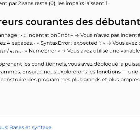
ent par 2 sans reste (0), les impairs laissent 1.
reurs courantes des débutan
nnage : • « IndentationError » → Vous n’avez pas inden
sez 4 espaces. • « SyntaxError : expected ':' » → Vous avez 
/
. • « NameError » → Vous avez utilisé une variable
lif
else
pprenant les conditionnels, vous avez débloqué la puiss
rammes. Ensuite, nous explorerons les
fonctions
— une m
 construire des programmes plus grands et plus propres 
ous: Bases et syntaxe