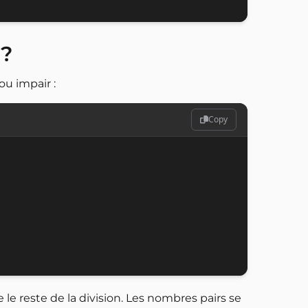
 ?
ou impair :
Copy
le reste de la division. Les nombres pairs se