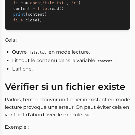
file
=
open
(
'file.txt'
,
'r'
)
content 
=
file
.
read
(
)
print
(
content
)
file
.
close
(
)
Cela :
Ouvre
en mode lecture.
file.txt
Lit tout le contenu dans la variable
.
content
L’affiche.
Vérifier si un fichier existe
Parfois, tenter d’ouvrir un fichier inexistant en mode
lecture provoque une erreur. On peut éviter cela en
vérifiant d'abord avec le module
.
os
Exemple :