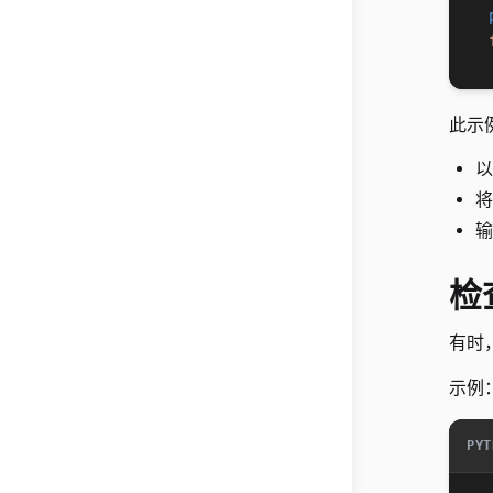
此示
输
检
有时
示例
PYT