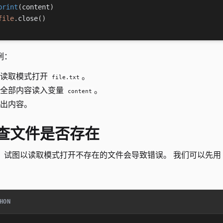
print
(
content
)
file
.
close
(
)
例：
以读取模式打开
。
file.txt
将全部内容读入变量
。
content
出内容。
查文件是否存在
，试图以读取模式打开不存在的文件会导致错误。 我们可以先用
：
HON