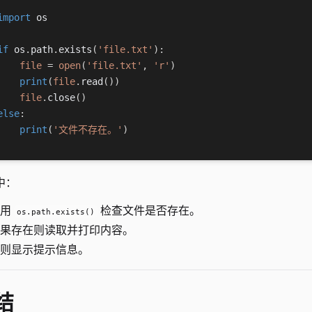
import
 os

if
 os
.
path
.
exists
(
'file.txt'
)
:
file
=
open
(
'file.txt'
,
'r'
)
print
(
file
.
read
(
)
)
file
.
close
(
)
else
:
print
(
'文件不存在。'
)
中：
使用
检查文件是否存在。
os.path.exists()
果存在则读取并打印内容。
则显示提示信息。
结