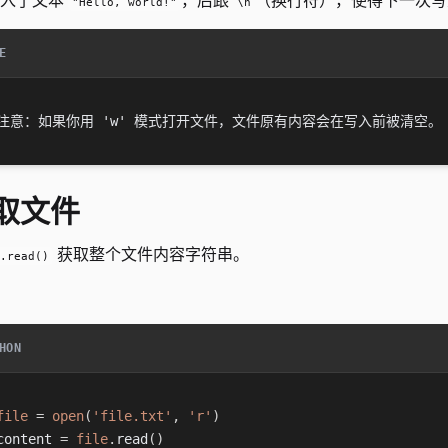
写入了文本
，后跟
（换行符），使得下一次写
"Hello, world!"
\n
E
取文件
获取整个文件内容字符串。
.read()
：
HON
file
=
open
(
'file.txt'
,
'r'
)
content 
=
file
.
read
(
)