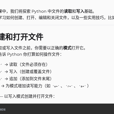
中，我们将探索 Python 中文件的
读取
和
写入
基础。
学习如何创建、打开、编辑和关闭文件，以及一些实用技巧，比
建和打开文件
取或写入文件之前，你需要以正确的
模式
打开它。
诉 Python 你打算如何操作文件：
→ 读取（文件必须存在）
r'
→ 写入（创建或覆盖文件）
w'
→ 追加（添加到文件末尾）
a'
→ 为模式增加读写能力（如
、
、
）
'w+'
'r+'
'a+'
 — 以写入模式创建并打开文件：
HON