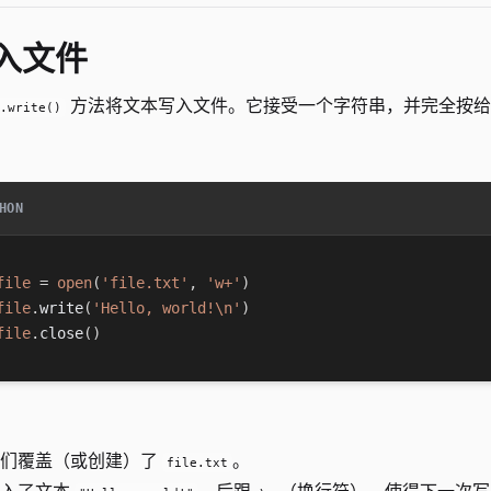
入文件
方法将文本写入文件。它接受一个字符串，并完全按给
.write()
：
HON
file
=
open
(
'file.txt'
,
'w+'
)
file
.
write
(
'Hello, world!\n'
)
file
.
close
(
)
：
我们覆盖（或创建）了
。
file.txt