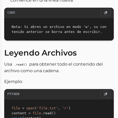
comience en una línea nueva.
CODE
Nota: Si abres un archivo en modo 'w', su con
Leyendo Archivos
Usa
para obtener todo el contenido del
.read()
archivo como una cadena.
Ejemplo:
PYTHON
file
=
open
(
'file.txt'
,
'r'
)
content 
=
file
.
read
(
)