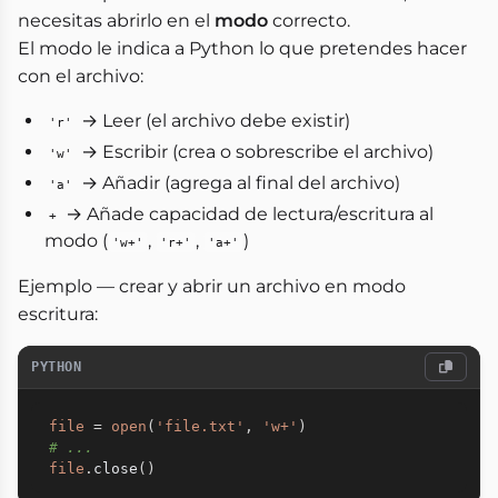
necesitas abrirlo en el
modo
correcto.
El modo le indica a Python lo que pretendes hacer
con el archivo:
→ Leer (el archivo debe existir)
'r'
→ Escribir (crea o sobrescribe el archivo)
'w'
→ Añadir (agrega al final del archivo)
'a'
→ Añade capacidad de lectura/escritura al
+
modo (
,
,
)
'w+'
'r+'
'a+'
Ejemplo — crear y abrir un archivo en modo
escritura:
PYTHON
file
=
open
(
'file.txt'
,
'w+'
)
# ...
file
.
close
(
)