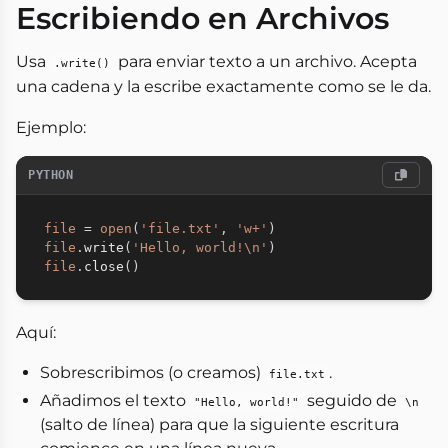
Escribiendo en Archivos
Usa
para enviar texto a un archivo. Acepta
.write()
una cadena y la escribe exactamente como se le da.
Ejemplo:
PYTHON
file
=
open
(
'file.txt'
,
'w+'
)
file
.
write
(
'Hello, world!\n'
)
file
.
close
(
)
Aquí:
Sobrescribimos (o creamos)
.
file.txt
Añadimos el texto
seguido de
"Hello, world!"
\n
(salto de línea) para que la siguiente escritura