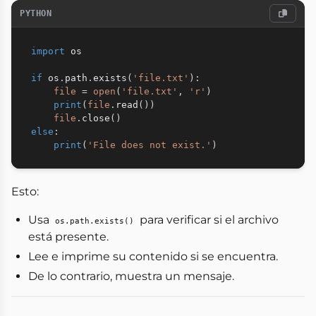
PYTHON
import
 os

if
 os
.
path
.
exists
(
'file.txt'
)
:
file
=
open
(
'file.txt'
,
'r'
)
print
(
file
.
read
(
)
)
file
.
close
(
)
else
:
print
(
'File does not exist.'
)
Esto:
Usa
para verificar si el archivo
os.path.exists()
está presente.
Lee e imprime su contenido si se encuentra.
De lo contrario, muestra un mensaje.