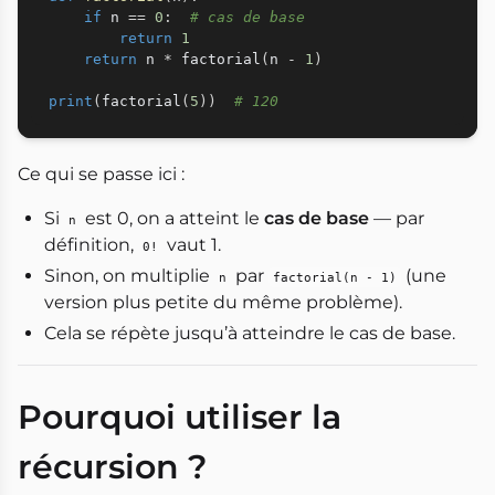
if
 n 
==
0
:
# cas de base
return
1
return
 n 
*
 factorial
(
n 
-
1
)
print
(
factorial
(
5
)
)
# 120
Ce qui se passe ici :
Si
est 0, on a atteint le
cas de base
— par
n
définition,
vaut 1.
0!
Sinon, on multiplie
par
(une
n
factorial(n - 1)
version plus petite du même problème).
Cela se répète jusqu’à atteindre le cas de base.
Pourquoi utiliser la
récursion ?