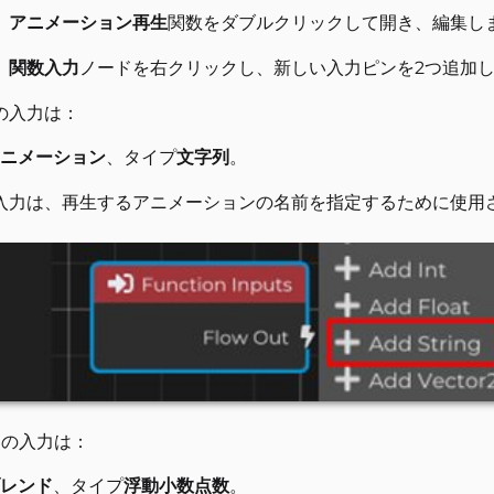
、
アニメーション再生
関数をダブルクリックして開き、編集し
、
関数入力
ノードを右クリックし、新しい入力ピンを2つ追加
の入力は：
ニメーション
、タイプ
文字列
。
入力は、再生するアニメーションの名前を指定するために使用
目の入力は：
レンド
、タイプ
浮動小数点数
。