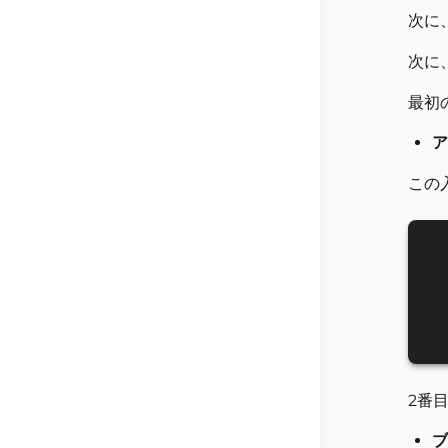
次に
次に
最初
ア
この
2番
ブ