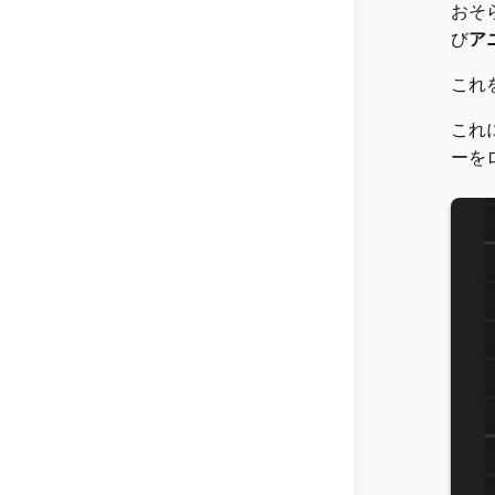
おそ
び
ア
これ
これ
ーを