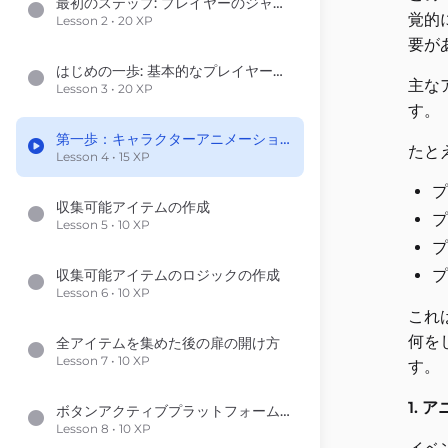
最初のステップ: プレイヤーのジャンプリジックを作成する
覚的
Lesson 2 • 20 XP
要が
はじめの一歩: 基本的なプレイヤーの動きの作成
主な
Lesson 3 • 20 XP
す。
第一歩：キャラクターアニメーションのプレイ
たと
Lesson 4 • 15 XP
プ
収集可能アイテムの作成
プ
Lesson 5 • 10 XP
プ
収集可能アイテムのロジックの作成
プ
Lesson 6 • 10 XP
これ
何を
全アイテムを集めた後の扉の開け方
Lesson 7 • 10 XP
す。
1.
ボタンアクティブプラットフォームの作成
Lesson 8 • 10 XP