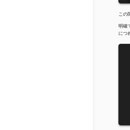
この
明確
につ