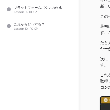
イベ
新し
プラットフォームボタンの作成
Lesson 9 • 10 XP
この
これからどうする？
最初
Lesson 10 • 10 XP
す。
たと
ヤー
次に
す。
これ
取得
コン