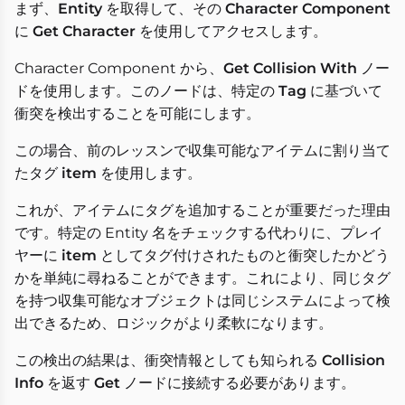
まず、
Entity
を取得して、その
Character Component
に
Get Character
を使用してアクセスします。
Character Component から、
Get Collision With
ノー
ドを使用します。このノードは、特定の
Tag
に基づいて
衝突を検出することを可能にします。
この場合、前のレッスンで収集可能なアイテムに割り当て
たタグ
item
を使用します。
これが、アイテムにタグを追加することが重要だった理由
です。特定の Entity 名をチェックする代わりに、プレイ
ヤーに
item
としてタグ付けされたものと衝突したかどう
かを単純に尋ねることができます。これにより、同じタグ
を持つ収集可能なオブジェクトは同じシステムによって検
出できるため、ロジックがより柔軟になります。
この検出の結果は、衝突情報としても知られる
Collision
Info
を返す
Get
ノードに接続する必要があります。