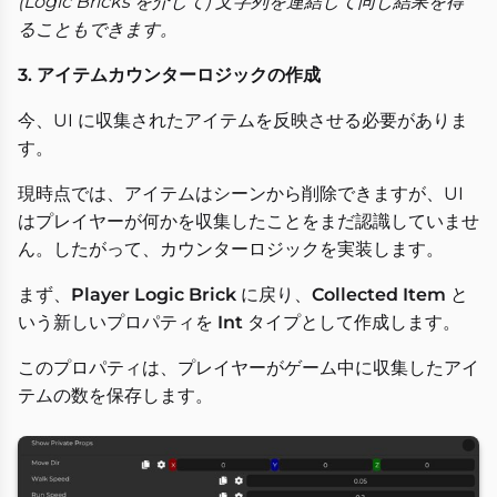
(Logic Bricks を介して) 文字列を連結して同じ結果を得
ることもできます。
3. アイテムカウンターロジックの作成
今、UI に収集されたアイテムを反映させる必要がありま
す。
現時点では、アイテムはシーンから削除できますが、UI
はプレイヤーが何かを収集したことをまだ認識していませ
ん。したがって、カウンターロジックを実装します。
まず、
Player Logic Brick
に戻り、
Collected Item
と
いう新しいプロパティを
Int
タイプとして作成します。
このプロパティは、プレイヤーがゲーム中に収集したアイ
テムの数を保存します。