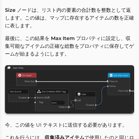
Size
ノードは、リスト内の要素の合計数を整数として返
します。この値は、マップに存在するアイテムの数を正確
に表します。
最後に、この結果を
Max Item
プロパティに設定し、収
集可能なアイテムの正確な総数をプロパティに保存してゲ
ームが始まるようにします。
今、この値を UI テキストに送信する必要があります。
これを行うには、
収集済みアイテム
で使用したのと同じロ