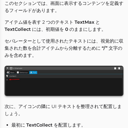
このセクションでは、画面に表示するコンテンツを定義す
るフィールドがあります。
アイテム値を表す 2 つのテキスト
TextMax
と
TextCollect
には、初期値を
0
のままにします。
セパレーターとして使用されたテキストには、視覚的に収
集された数を合計アイテムから分離するために
“/”
文字の
みを含めます。
次に、アイコンの隣に UI テキストを整理されて配置しま
しょう。
最初に
TextCollect
を配置します。