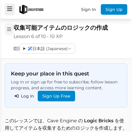
Sign In
Sign Up
収集可能アイテムのロジックの作成
Lesson 6 of 10 • 10 XP
日本語 (Japanese)
Keep your place in this quest
Log in or sign up for free to subscribe, follow lesson
progress, and access more learning content.
Log In
Sign Up Free
このレッスンでは、Cave Engine の
Logic Bricks
を使
用してアイテムを収集するためのロジックを作成します。