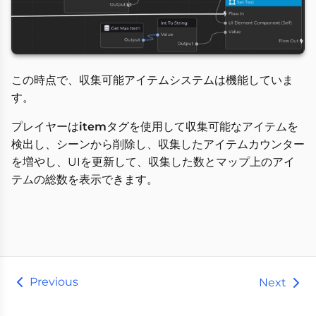
この時点で、収集可能アイテムシステムは機能していま
す。
プレイヤーは
item
タグを使用して収集可能なアイテムを
検出し、シーンから削除し、収集したアイテムカウンター
を増やし、UIを更新して、収集した数とマップ上のアイ
テムの総数を表示できます。
Previous
Next