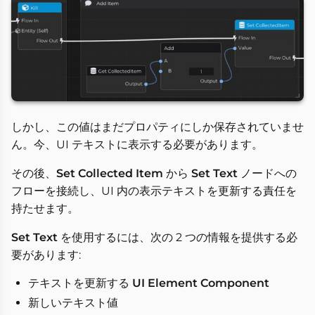
しかし、この値はまだプロパティにしか保存されていませ
ん。今、UI テキストに表示する必要があります。
その後、
Set Collected Item
から
Set Text
ノードへの
フローを接続し、UI 内の表示テキストを更新する責任を
持たせます。
Set Text
を使用するには、次の 2 つの情報を提供する必
要があります:
テキストを更新する
UI Element Component
新しいテキスト値