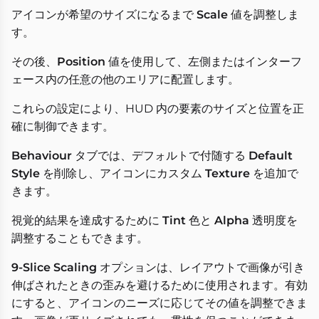
アイコンが希望のサイズになるまで
Scale
値を調整しま
す。
その後、
Position
値を使用して、左側またはインターフ
ェース内の任意の他のエリアに配置します。
これらの設定により、HUD 内の要素のサイズと位置を正
確に制御できます。
Behaviour
タブでは、デフォルトで付随する
Default
Style
を削除し、アイコンにカスタム
Texture
を追加で
きます。
視覚的結果を達成するために
Tint
色と
Alpha
透明度を
調整することもできます。
9-Slice Scaling
オプションは、レイアウトで画像が引き
伸ばされたときの歪みを避けるために使用されます。有効
にすると、アイコンのニーズに応じてその値を調整できま