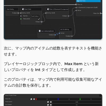
次に、マップ内のアイテムの総数を表すテキストを機能さ
せます。
プレイヤーロジックブロック内で、
Max Item
という新
しいプロパティを
Int
タイプとして作成します。
このプロパティは、マップ内で利用可能な収集可能なアイ
テムの合計数を保存します。