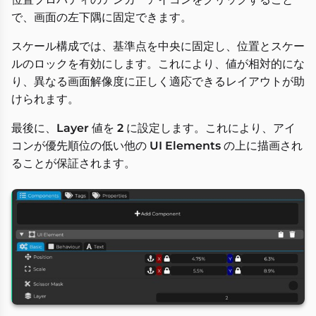
で、画面の左下隅に固定できます。
スケール構成では、基準点を中央に固定し、位置とスケー
ルのロックを有効にします。これにより、値が相対的にな
り、異なる画面解像度に正しく適応できるレイアウトが助
けられます。
最後に、
Layer
値を
2
に設定します。これにより、アイ
コンが優先順位の低い他の
UI Elements
の上に描画され
ることが保証されます。