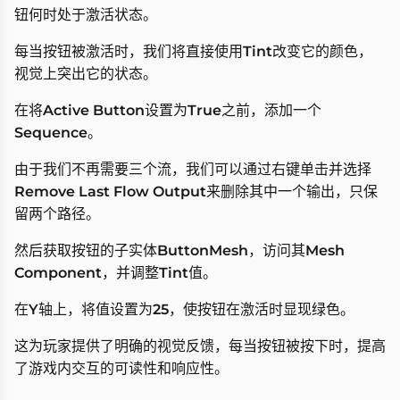
钮何时处于激活状态。
每当按钮被激活时，我们将直接使用
Tint
改变它的颜色，
视觉上突出它的状态。
在将
Active Button
设置为
True
之前，添加一个
Sequence
。
由于我们不再需要三个流，我们可以通过右键单击并选择
Remove Last Flow Output
来删除其中一个输出，只保
留两个路径。
然后获取按钮的子实体
ButtonMesh
，访问其
Mesh
Component
，并调整
Tint
值。
在
Y
轴上，将值设置为
25
，使按钮在激活时显现绿色。
这为玩家提供了明确的视觉反馈，每当按钮被按下时，提高
了游戏内交互的可读性和响应性。