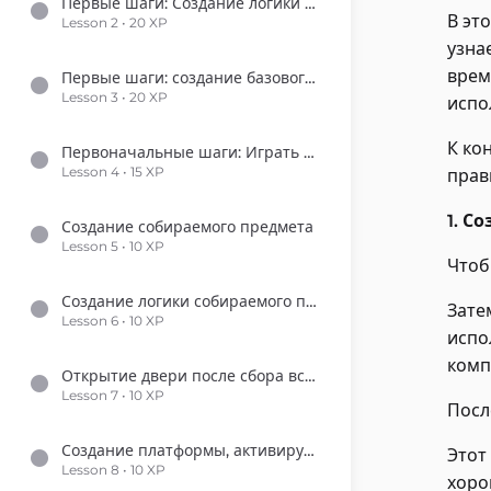
Первые шаги: Создание логики прыжка для игрока
В эт
Lesson 2 • 20 XP
узна
врем
Первые шаги: создание базового движения игрока
Lesson 3 • 20 XP
испо
К ко
Первоначальные шаги: Играть анимации персонажа
Lesson 4 • 15 XP
прав
1. С
Создание собираемого предмета
Lesson 5 • 10 XP
Чтоб
Создание логики собираемого предмета
Зате
Lesson 6 • 10 XP
испо
комп
Открытие двери после сбора всех предметов
Lesson 7 • 10 XP
Посл
Создание платформы, активируемой кнопкой
Этот
Lesson 8 • 10 XP
хоро