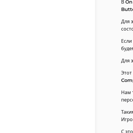
В
On
Butt
Для 
сост
Если
буде
Для 
Этот
Com
Нам 
перс
Таки
Игро
С эт