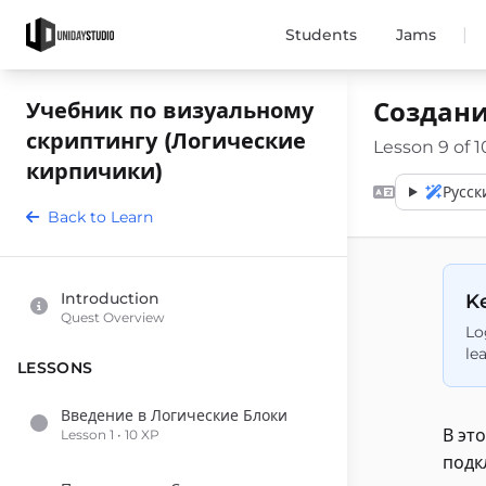
|
Students
Jams
Создани
Учебник по визуальному
скриптингу (Логические
Lesson 9 of 1
кирпичики)
Русск
Back to Learn
Introduction
Ke
Quest Overview
Lo
le
LESSONS
Введение в Логические Блоки
В эт
Lesson 1 • 10 XP
подк