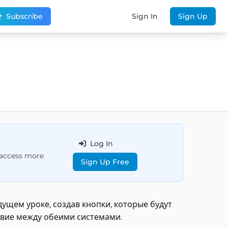
Subscribe
Sign In
Sign Up
Log In
d access more
Sign Up Free
ущем уроке, создав кнопки, которые будут
твие между обеими системами.