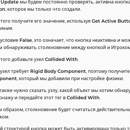
 Update
мы будем постоянно проверять, активна кнопка
on
, которое мы только что создали.
этого получите его значение, используя
Get Active Butt
ояния.
 условие
False
, это означает, что кнопка неактивна и м
м обнаруживать столкновение между кнопкой и Игроком
этого добавьте узел
Collided With
.
 узел требует
Rigid Body Component
, поэтому получит
ponent
, который мы добавили при настройке физики.
также нужно сказать узлу, какой объект мы хотим обнар
онажу и передайте этот тег в
Collided With
.
м образом, столкновение будет считаться действительным
ком.
ой структурой кнопка может быть активирована только то