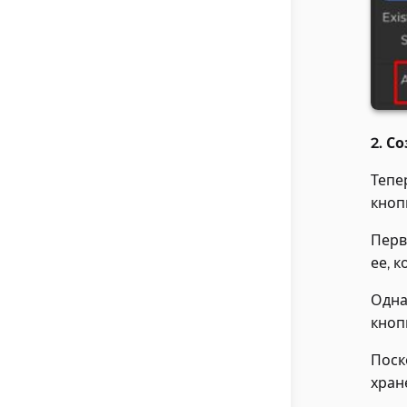
2. С
Тепе
кноп
Перв
ее, к
Одна
кноп
Поск
хран