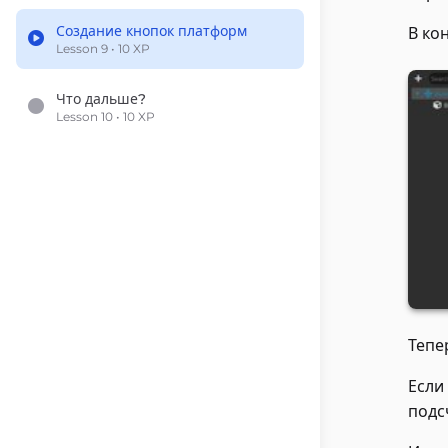
Создание кнопок платформ
В ко
Lesson 9 • 10 XP
Что дальше?
Lesson 10 • 10 XP
Тепе
Если
подс