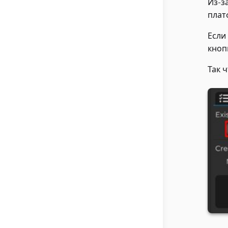
Из-з
плат
Если
кноп
Так 