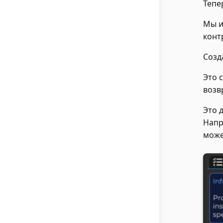
Тепе
Мы и
конт
Созд
Это 
возв
Это 
Напр
може