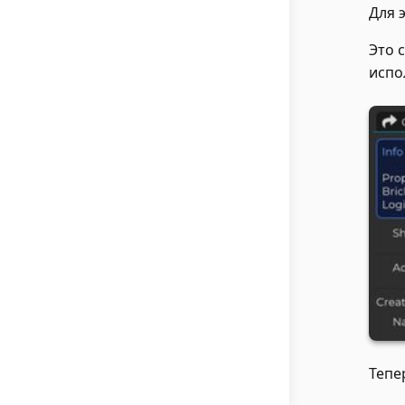
Для 
Это 
испо
Тепе