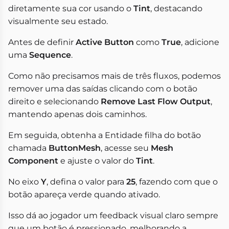
diretamente sua cor usando o
Tint
, destacando
visualmente seu estado.
Antes de definir
Active Button
como
True
, adicione
uma
Sequence
.
Como não precisamos mais de três fluxos, podemos
remover uma das saídas clicando com o botão
direito e selecionando
Remove Last Flow Output
,
mantendo apenas dois caminhos.
Em seguida, obtenha a Entidade filha do botão
chamada
ButtonMesh
, acesse seu
Mesh
Component
e ajuste o valor do
Tint
.
No eixo
Y
, defina o valor para
25
, fazendo com que o
botão apareça verde quando ativado.
Isso dá ao jogador um feedback visual claro sempre
que um botão é pressionado, melhorando a