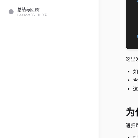
总结与回顾！
Lesson 16 • 10 XP
这里
这
为
递归
对