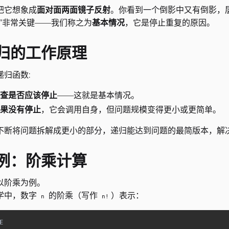
把它想象成
面对面两面镜子反射
。你看到一个倒影中又有倒影，
失”非常关键——我们称之为
基本情况
，它是停止重复的原因。
归的工作原理
递归函数:
查是否应该停止
——这就是基本情况。
果没有停止
，它会调用自身，但问题规模变得更小或更简单。
不断将问题拆解成更小的部分，递归能达到问题的最简版本，解
例：阶乘计算
以阶乘为例。
学中，数字
的阶乘（写作
）表示：
n
n!
E