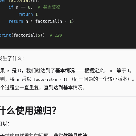
def
factorial
(
n
)
:
if
 n 
==
0
:
# 基本情况
return
1
return
 n 
*
 factorial
(
n 
-
1
)
print
(
factorial
(
5
)
)
# 120
发生了什么：
如果
是 0，我们就达到了
基本情况
——根据定义，
等于 1。
n
0!
否则，将
乘以
（同一问题的一个较小版本）
n
factorial(n - 1)
个过程会一直重复，直到达到基本情况。
什么使用递归？
可以：
于结构自然重复的问题，非常
优雅且简洁
。