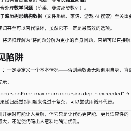
合处理
数学问题
（阶乘、斐波那契数列）。
于
遍历树形结构数据
（文件系统、家谱、游戏 AI 搜索）至关重
递归甚至可以替代循环，虽然它不一定是最高效的选项。
：将递归理解为“将问题分解为更小的自身问题，直到可以直接解
见陷阱
！
：一定要定义一个基本情况——否则函数会无限调用自身，直到 Pytho
提示：
RecursionError: maximum recursion depth e
果递归感觉对问题来说过于复杂，可以尝试用循环代替。
刚开始时可能让人费解，但它只是让代码更智能、更具适应性的
强大，还能使代码出人意料地简洁优雅。