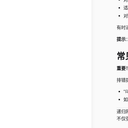
适
对
有时
提示
常
重要
排错
“
如
递归
不仅