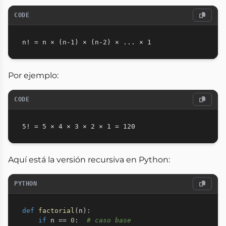
CODE
Por ejemplo:
CODE
Aquí está la versión recursiva en Python:
PYTHON
def
factorial
(
n
)
:
if
 n 
==
0
:
# caso base