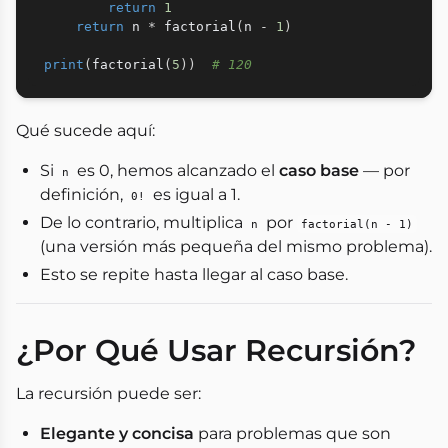
return
1
return
 n 
*
 factorial
(
n 
-
1
)
print
(
factorial
(
5
)
)
# 120
Qué sucede aquí:
Si
es 0, hemos alcanzado el
caso base
— por
n
definición,
es igual a 1.
0!
De lo contrario, multiplica
por
n
factorial(n - 1)
(una versión más pequeña del mismo problema).
Esto se repite hasta llegar al caso base.
¿Por Qué Usar Recursión?
La recursión puede ser:
Elegante y concisa
para problemas que son