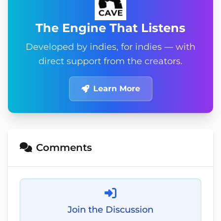
The Engine That Listens
Developed by indies, for indies — with
direct support from the creators.
Learn More
Comments
Join the Discussion