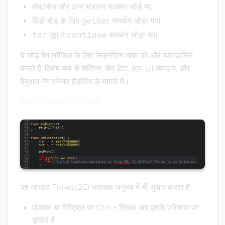
सेव/लोड और अन्य भंडारण फ़ंक्शन जोड़े गए।
विंडो मोड के लिए get/set समर्थन जोड़ा गया।
for
लूप में
continue
समर्थन जोड़ा गया।
ये जोड़ गेम लॉजिक के लिए स्क्रिप्टिंग भाषा को और व्यावहारिक
बनाते हैं, विशेष रूप से सेटिंग्स, सेव डेटा, लूप, UI व्यवहार, और
मैनुअल गेम एग्जिट हैंडलिंग के मामले में।
बेहतर संपादक कार्यप्रवाह
यह अपडेट Tiniest2D संपादक अनुभव में भी सुधार करता है:
फ़ंक्शन या वेरिएबल पर Ctrl + क्लिक अब इसके परिभाषा पर
कूदता है।