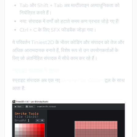
Tab और Shift + Tab अब मल्टीलाइन अत्याधुनिकता को
नियंत्रित करते हैं।
नया: संपादक में वर्णों को हटाते समय कण प्रभाव जोड़े गए हैं!
Ctrl + C के लिए SFX फीडबैक जोड़ा गया।
ये परिवर्तन Tiniest2D के भीतर कोडिंग और संपादन को तेज और
अधिक आरामदायक बनाते हैं, विशेष रूप से उन उपयोगकर्ताओं के
लिए जो अंतर्निहित संपादक में सीधे काम कर रहे हैं।
स्प्राइट संपादक में सुधार
स्प्राइट संपादक अब एक नए
Discretize Colors
टूल के साथ
आता है: