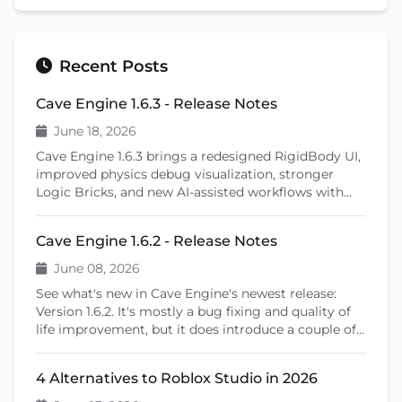
Recent Posts
Cave Engine 1.6.3 - Release Notes
June 18, 2026
Cave Engine 1.6.3 brings a redesigned RigidBody UI,
improved physics debug visualization, stronger
Logic Bricks, and new AI-assisted workflows with
Cave Remote Control and the Cave CLI. This patch
release also introduces important fixes, better
Cave Engine 1.6.2 - Release Notes
learning tools, and previews upcoming features like
shader editing and ragdoll physics.
June 08, 2026
See what's new in Cave Engine's newest release:
Version 1.6.2. It's mostly a bug fixing and quality of
life improvement, but it does introduce a couple of
new features that will help you create your games.
4 Alternatives to Roblox Studio in 2026