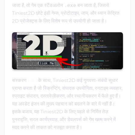
जाता है, तो गेम एक स्टैंडअलोन
.exe
बन जाता है, जिससे
Tiniest2D छोटे इंडी गेम्स, प्रोटोटाइप, जाम, और ध्यान केंद्रित
2D प्रोजेक्ट्स के लिए विशेष रूप से उपयोगी हो जाता है।
संस्करण
1.6.1
के साथ, Tiniest2D कई गुणवत्ता-संबंधी सुधार
प्राप्त करता है जो स्क्रिप्टिंग, संपादक उपयोगिता, रनटाइम व्यवहार,
स्प्राइट संपादन, दस्तावेज़ीकरण, और स्थानीयकरण में फैले हुए हैं।
यह अपडेट इंजन की मुख्य पहचान को बदलने के बारे में नहीं है।
इसके बजाय, यह Tiniest2D के लिए पहले से निर्मित तेज़
पुनरावृत्ति, सरल कार्यप्रवाह, और डेवलपर्स को गेम खत्म करने में
मदद करने की ताकत को मजबूत करता है।