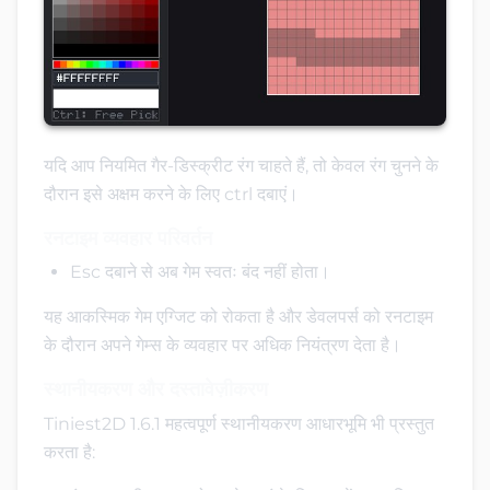
यदि आप नियमित गैर-डिस्क्रीट रंग चाहते हैं, तो केवल रंग चुनने के
दौरान इसे अक्षम करने के लिए ctrl दबाएं।
रनटाइम व्यवहार परिवर्तन
Esc दबाने से अब गेम स्वतः बंद नहीं होता।
यह आकस्मिक गेम एग्जिट को रोकता है और डेवलपर्स को रनटाइम
के दौरान अपने गेम्स के व्यवहार पर अधिक नियंत्रण देता है।
स्थानीयकरण और दस्तावेज़ीकरण
Tiniest2D 1.6.1 महत्वपूर्ण स्थानीयकरण आधारभूमि भी प्रस्तुत
करता है: