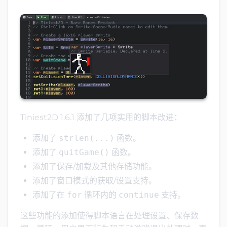
Tiniest2D 1.6.1 添加了几项实用的脚本改进：
添加了
strlen(...)
函数。
添加了
quitGame()
函数。
添加了保存/加载及其他存储功能。
添加了窗口模式的获取/设置支持。
添加了在
for
循环内的
continue
支持。
这些功能的添加使得脚本语言在处理设置、保存数