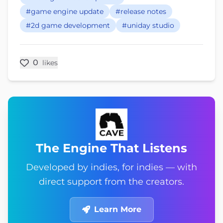
#game engine update
#release notes
#2d game development
#uniday studio
0
likes
The Engine That Listens
Developed by indies, for indies — with
direct support from the creators.
Learn More