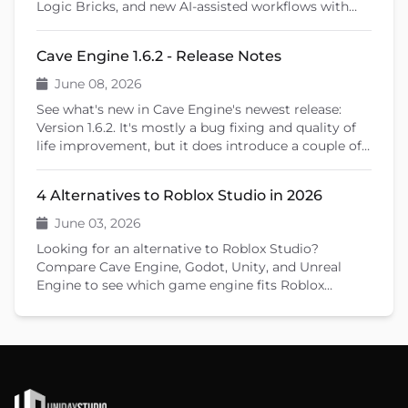
Logic Bricks, and new AI-assisted workflows with
Cave Remote Control and the Cave CLI. This patch
release also introduces important fixes, better
Cave Engine 1.6.2 - Release Notes
learning tools, and previews upcoming features like
shader editing and ragdoll physics.
June 08, 2026
See what's new in Cave Engine's newest release:
Version 1.6.2. It's mostly a bug fixing and quality of
life improvement, but it does introduce a couple of
new features that will help you create your games.
4 Alternatives to Roblox Studio in 2026
June 03, 2026
Looking for an alternative to Roblox Studio?
Compare Cave Engine, Godot, Unity, and Unreal
Engine to see which game engine fits Roblox
developers moving to standalone games in 2026.