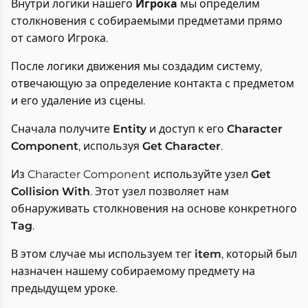
Внутри логики нашего
Игрока
мы определим
столкновения с собираемыми предметами прямо
от самого Игрока.
После логики движения мы создадим систему,
отвечающую за определение контакта с предметом
и его удаление из сцены.
Сначала получите
Entity
и доступ к его
Character
Component
, используя
Get Character
.
Из Character Component используйте узел
Get
Collision With
. Этот узел позволяет нам
обнаруживать столкновения на основе конкретного
Tag
.
В этом случае мы используем тег
item
, который был
назначен нашему собираемому предмету на
предыдущем уроке.