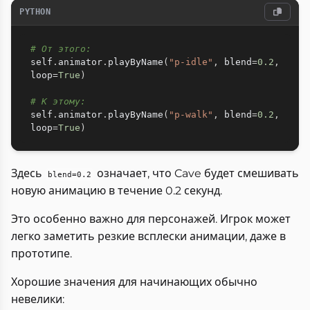
PYTHON
# От этого:
self
.
animator
.
playByName
(
"p-idle"
,
 blend
=
0.2
,
loop
=
True
)
# К этому:
self
.
animator
.
playByName
(
"p-walk"
,
 blend
=
0.2
,
loop
=
True
)
Здесь
означает, что Cave будет смешивать
blend=0.2
новую анимацию в течение 0.2 секунд.
Это особенно важно для персонажей. Игрок может
легко заметить резкие всплески анимации, даже в
прототипе.
Хорошие значения для начинающих обычно
невелики: