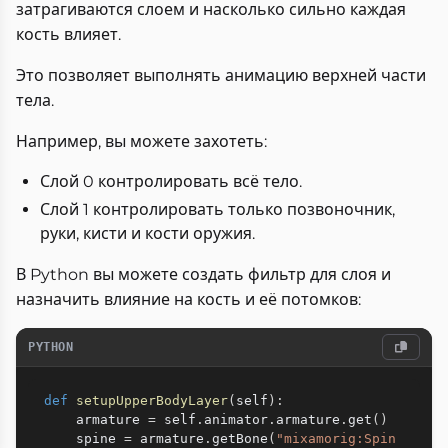
затрагиваются слоем и насколько сильно каждая
кость влияет.
Это позволяет выполнять анимацию верхней части
тела.
Например, вы можете захотеть:
Слой 0 контролировать всё тело.
Слой 1 контролировать только позвоночник,
руки, кисти и кости оружия.
В Python вы можете создать фильтр для слоя и
назначить влияние на кость и её потомков:
PYTHON
def
setupUpperBodyLayer
(
self
)
:
    armature 
=
 self
.
animator
.
armature
.
get
(
)
    spine 
=
 armature
.
getBone
(
"mixamorig:Spin