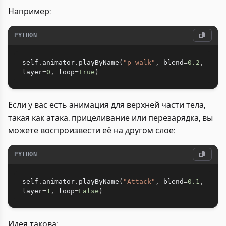
Например:
PYTHON
self
.
animator
.
playByName
(
"p-walk"
,
 blend
=
0.2
,
layer
=
0
,
 loop
=
True
)
Если у вас есть анимация для верхней части тела,
такая как атака, прицеливание или перезарядка, вы
можете воспроизвести её на другом слое:
PYTHON
self
.
animator
.
playByName
(
"Attack"
,
 blend
=
0.1
,
layer
=
1
,
 loop
=
False
)
Идея такова: