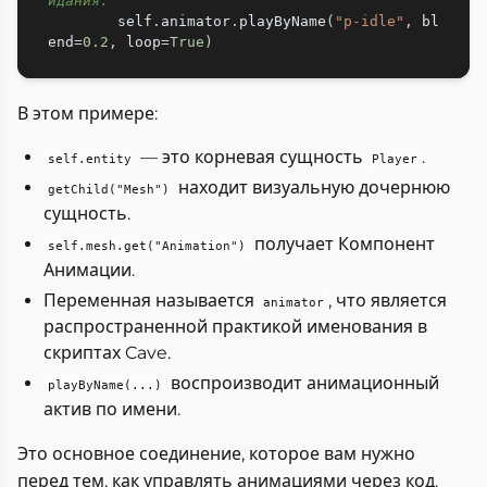
идания.
        self
.
animator
.
playByName
(
"p-idle"
,
 bl
end
=
0.2
,
 loop
=
True
)
В этом примере:
— это корневая сущность
.
self.entity
Player
находит визуальную дочернюю
getChild("Mesh")
сущность.
получает Компонент
self.mesh.get("Animation")
Анимации.
Переменная называется
, что является
animator
распространенной практикой именования в
скриптах Cave.
воспроизводит анимационный
playByName(...)
актив по имени.
Это основное соединение, которое вам нужно
перед тем, как управлять анимациями через код.