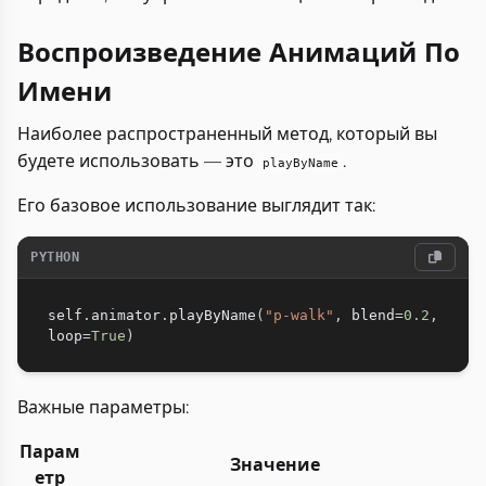
Воспроизведение Анимаций По
Имени
Наиболее распространенный метод, который вы
будете использовать — это
.
playByName
Его базовое использование выглядит так:
PYTHON
self
.
animator
.
playByName
(
"p-walk"
,
 blend
=
0.2
,
loop
=
True
)
Важные параметры:
Парам
Значение
етр