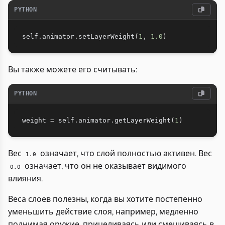
PYTHON
self
.
animator
.
setLayerWeight
(
1
,
1.0
)
Вы также можете его считывать:
PYTHON
weight 
=
 self
.
animator
.
getLayerWeight
(
1
)
Вес
означает, что слой полностью активен. Вес
1.0
означает, что он не оказывает видимого
0.0
влияния.
Веса слоев полезны, когда вы хотите постепенно
уменьшить действие слоя, например, медленно
поднимая оружие, прицеливаясь или смешиваясь в