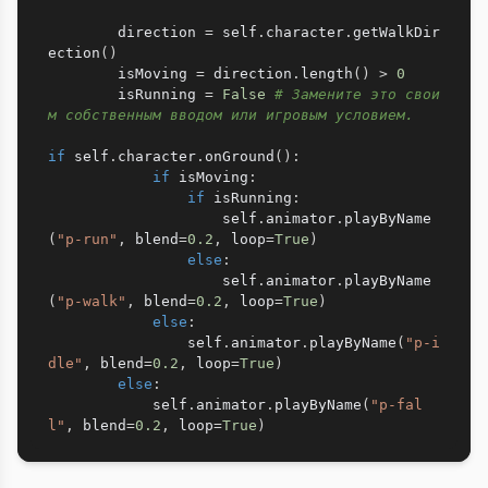
        direction 
=
 self
.
character
.
getWalkDir
ection
(
)
        isMoving 
=
 direction
.
length
(
)
>
0
        isRunning 
=
False
# Замените это свои
м собственным вводом или игровым условием.
if
 self
.
character
.
onGround
(
)
:
if
 isMoving
:
if
 isRunning
:
                    self
.
animator
.
playByName
(
"p-run"
,
 blend
=
0.2
,
 loop
=
True
)
else
:
                    self
.
animator
.
playByName
(
"p-walk"
,
 blend
=
0.2
,
 loop
=
True
)
else
:
                self
.
animator
.
playByName
(
"p-i
dle"
,
 blend
=
0.2
,
 loop
=
True
)
else
:
            self
.
animator
.
playByName
(
"p-fal
l"
,
 blend
=
0.2
,
 loop
=
True
)