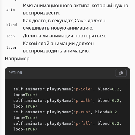
Имя анимационного актива, который нужно
anim
воспроизвести.
Как долго, в секундах, Cave должен
blend
смешивать новую анимацию.
Должна ли анимация повторяться.
loop
Какой слой анимации должен
layer
воспроизводить анимацию.
Например:
PYTHON
self
.
animator
.
playByName
(
"p-idle"
,
 blend
=
0.2
,
loop
=
True
)
self
.
animator
.
playByName
(
"p-walk"
,
 blend
=
0.2
,
loop
=
True
)
self
.
animator
.
playByName
(
"p-run"
,
 blend
=
0.2
,
loop
=
True
)
self
.
animator
.
playByName
(
"p-fall"
,
 blend
=
0.2
,
loop
=
True
)