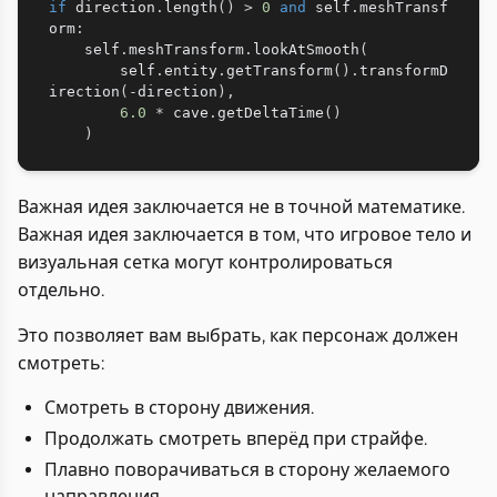
if
 direction
.
length
(
)
>
0
and
 self
.
meshTransf
orm
:
    self
.
meshTransform
.
lookAtSmooth
(
        self
.
entity
.
getTransform
(
)
.
transformD
irection
(
-
direction
)
,
6.0
*
 cave
.
getDeltaTime
(
)
)
Важная идея заключается не в точной математике.
Важная идея заключается в том, что игровое тело и
визуальная сетка могут контролироваться
отдельно.
Это позволяет вам выбрать, как персонаж должен
смотреть:
Смотреть в сторону движения.
Продолжать смотреть вперёд при страйфе.
Плавно поворачиваться в сторону желаемого
направления.