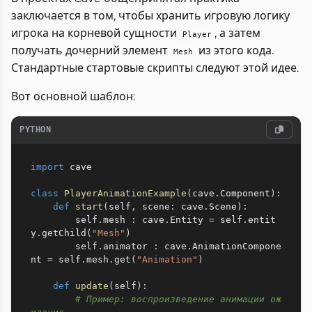
заключается в том, чтобы хранить игровую логику
игрока на корневой сущности
, а затем
Player
получать дочерний элемент
из этого кода.
Mesh
Стандартные стартовые скрипты следуют этой идее.
Вот основной шаблон:
PYTHON
import
 cave

class
PlayerAnimationExample
(
cave
.
Component
)
:
def
start
(
self
,
 scene
:
 cave
.
Scene
)
:
        self
.
mesh 
:
 cave
.
Entity 
=
 self
.
entit
y
.
getChild
(
"Mesh"
)
        self
.
animator 
:
 cave
.
AnimationCompone
nt 
=
 self
.
mesh
.
get
(
"Animation"
)
def
update
(
self
)
:
# Пример: воспроизведение анимации ож