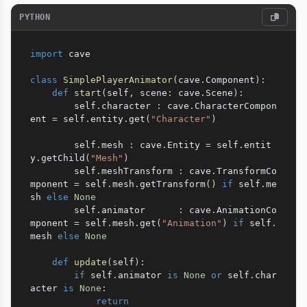
PYTHON
import
 cave

class
SimplePlayerAnimator
(
cave
.
Component
)
:
def
start
(
self
,
 scene
:
 cave
.
Scene
)
:
        self
.
character 
:
 cave
.
CharacterCompon
ent 
=
 self
.
entity
.
get
(
"Character"
)
        self
.
mesh 
:
 cave
.
Entity 
=
 self
.
entit
y
.
getChild
(
"Mesh"
)
        self
.
meshTransform 
:
 cave
.
TransformCo
mponent 
=
 self
.
mesh
.
getTransform
(
)
if
 self
.
me
sh 
else
None
        self
.
animator      
:
 cave
.
AnimationCo
mponent 
=
 self
.
mesh
.
get
(
"Animation"
)
if
 self
.
mesh 
else
None
def
update
(
self
)
:
if
 self
.
animator 
is
None
or
 self
.
char
acter 
is
None
:
return