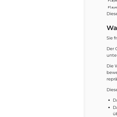
Playe
Playe
Diese
War
Sie f
Der G
unte
Die 
bewe
reprä
Diese
D
D
ü