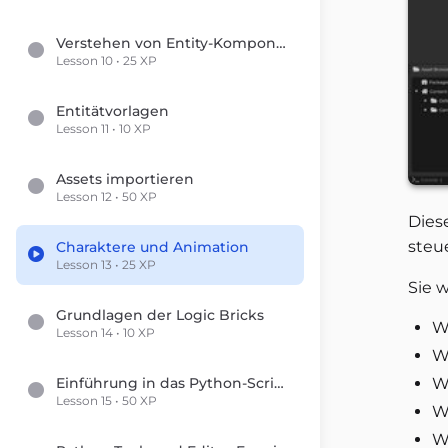
Verstehen von Entity-Komponenten
Lesson 10 • 25 XP
Entitätvorlagen
Lesson 11 • 10 XP
Assets importieren
Lesson 12 • 50 XP
Dies
steu
Charaktere und Animation
Lesson 13 • 25 XP
Sie 
Grundlagen der Logic Bricks
Wi
Lesson 14 • 10 XP
Wa
Einführung in das Python-Scripting
W
Lesson 15 • 50 XP
W
W