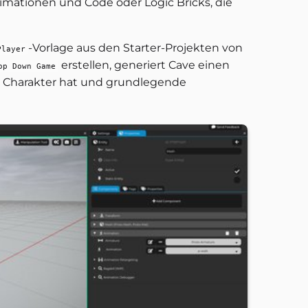
nimationen und Code oder Logic Bricks, die
-Vorlage aus den Starter-Projekten von
Player
erstellen, generiert Cave einen
op Down Game
en Charakter hat und grundlegende