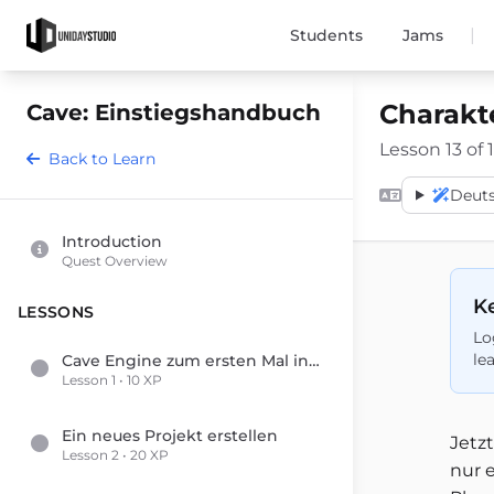
|
Students
Jams
Charakt
Cave: Einstiegshandbuch
Lesson 13 of 
Back to Learn
Deut
Introduction
Quest Overview
Ke
LESSONS
Lo
le
Cave Engine zum ersten Mal installieren und starten
Lesson 1 • 10 XP
Ein neues Projekt erstellen
Jetz
Lesson 2 • 20 XP
nur 