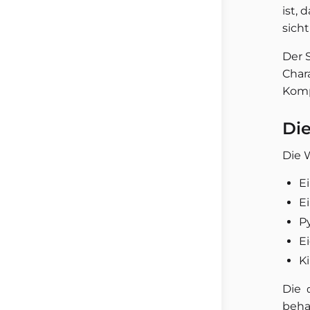
ist, 
sich
Der 
Char
Kom
Die
Die 
E
E
P
E
K
Die
beha