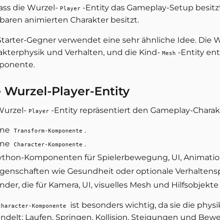
dass die Wurzel-
-Entity das Gameplay-Setup besitz
Player
tbaren animierten Charakter besitzt.
Starter-Gegner verwendet eine sehr ähnliche Idee. Die 
akterphysik und Verhalten, und die Kind-
-Entity en
Mesh
ponente.
 Wurzel-Player-Entity
Wurzel-
-Entity repräsentiert den Gameplay-Charakt
Player
ine
.
Transform-Komponente
ine
.
Character-Komponente
ython-Komponenten für Spielerbewegung, UI, Animatio
igenschaften wie Gesundheit oder optionale Verhaltens
inder, die für Kamera, UI, visuelles Mesh und Hilfsobjek
ist besonders wichtig, da sie die phys
Character-Komponente
ndelt: Laufen, Springen, Kollision, Steigungen und Bew