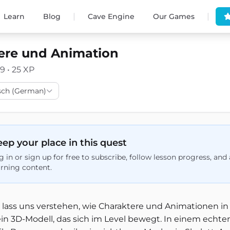
|
|
Learn
Blog
Cave Engine
Our Games
ere und Animation
19 • 25 XP
sch (German)
ep your place in this quest
g in or sign up for free to subscribe, follow lesson progress, an
arning content.
t lass uns verstehen, wie Charaktere und Animationen in 
ein 3D-Modell, das sich im Level bewegt. In einem echt