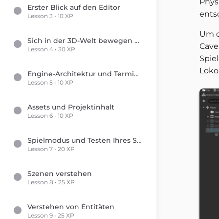
Phys
Erster Blick auf den Editor
ents
Lesson 3 • 10 XP
Um d
Sich in der 3D-Welt bewegen und die Welt bearbeiten
Cave
Lesson 4 • 30 XP
Spie
Loko
Engine-Architektur und Terminologie
Lesson 5 • 10 XP
Assets und Projektinhalt
Lesson 6 • 10 XP
Spielmodus und Testen Ihres Spiels
Lesson 7 • 20 XP
Szenen verstehen
Lesson 8 • 25 XP
Verstehen von Entitäten
Lesson 9 • 25 XP