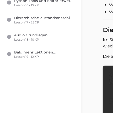
Python-Tools und Editor-Erweiterungen
W
Lesson 16 • 10 XP
W
Hierarchische Zustandsmaschinen
Lesson 17 • 25 XP
Die
Audio Grundlagen
Im St
Lesson 18 • 10 XP
wied
Bald mehr Lektionen...
Die S
Lesson 19 • 10 XP