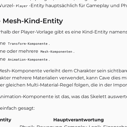
Wurzel-
-Entity hauptsächlich für Gameplay und Phys
Player
 Mesh-Kind-Entity
rhalb der Player-Vorlage gibt es eine Kind-Entity namen
ine
.
Transform-Komponente
ine oder mehrere
.
Mesh-Komponenten
ine
.
Animation-Komponente
Mesh-Komponente verleiht dem Charakter sein sichtbar
akter mehrere Materialien verwendet, kann Cave dies 
er gleichen Multi-Material-Regel folgen, die in der Impor
Animation-Komponente ist das, was das Skelett auswert
 einfach gesagt:
ntity
Hauptverantwortung