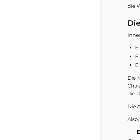
die 
Die
Inne
E
E
E
Die 
Char
die d
Die 
Also,
E