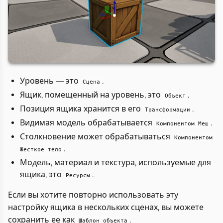
Уровень — это
.
Сцена
Ящик, помещенный на уровень, это
.
Объект
Позиция ящика хранится в его
.
Трансформации
Видимая модель обрабатывается
.
Компонентом Меш
Столкновение может обрабатываться
Компонентом
.
Жесткое тело
Модель, материал и текстура, используемые для
ящика, это
.
Ресурсы
Если вы хотите повторно использовать эту
настройку ящика в нескольких сценах, вы можете
сохранить ее как
.
Шаблон объекта